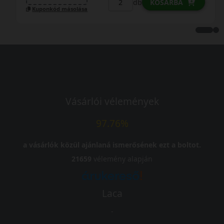
db
KOSÁRBA
Kuponkód másolása
Vásárlói vélemények
97.76%
a vásárlók közül ajánlaná ismerősének ezt a boltot.
21659
vélemény alapján
Laca
-