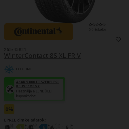
0 értékelés
265/45R21
WinterContact 8S XL FR V
TÉLI GUMI
AKÁR 5.000 FT SZERELÉSI
KEDVEZMÉNY!
Használja a LENDÜLET
kuponkódot!
0%
EPREL cimke adatok: