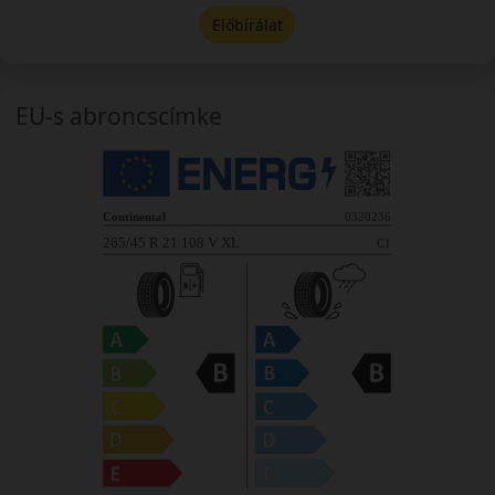
Előbírálat
EU-s abroncscímke