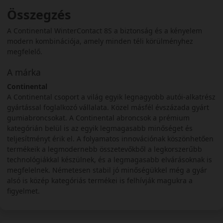
Összegzés
A Continental WinterContact 8S a biztonság és a kényelem
modern kombinációja, amely minden téli körülményhez
megfelelő.
A márka
Continental
A Continental csoport a világ egyik legnagyobb autói-alkatrész
gyártással foglalkozó vállalata. Közel másfél évszázada gyárt
gumiabroncsokat. A Continental abroncsok a prémium
kategórián belül is az egyik legmagasabb minőséget és
teljesítményt érik el. A folyamatos innovációnak köszönhetően
termékeik a legmodernebb összetevőkből a legkorszerűbb
technológiákkal készülnek, és a legmagasabb elvárásoknak is
megfelelnek. Németesen stabil jó minőségükkel még a gyár
alsó is közép kategóriás termékei is felhívják magukra a
figyelmet.