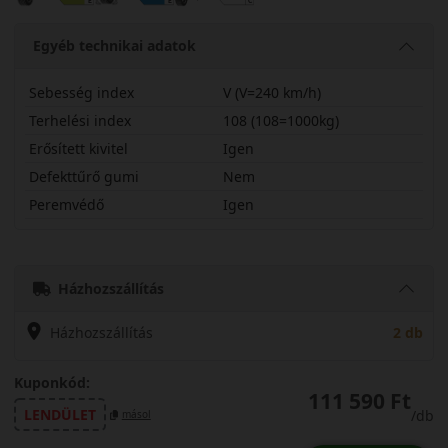
Egyéb technikai adatok
Sebesség index
V (V=240 km/h)
Terhelési index
108 (108=1000kg)
Erősített kivitel
Igen
Defekttűrő gumi
Nem
Peremvédő
Igen
26545R21VWC8SX
Házhozszállítás
Házhozszállítás
2 db
Kuponkód:
111 590 Ft
LENDÜLET
/db
másol