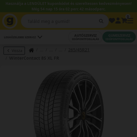
Használja a LENDÜLET kuponkódot és szereltessen kedvezményesen!
Még 54 nap 15 óra 02 perc 41 másodperc.
0
AUTÓSZERVIZ
GUMISZERVIZ
LEGKÖZELEBBI SZERVIZ
IDŐPONTFOGLALÁS
IDŐPONTFOGLALÁS
265/45R21
Vissza
WinterContact 8S XL FR