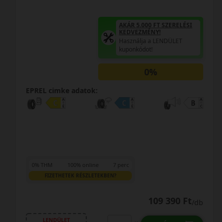
AKÁR 5.000 FT SZERELÉSI
KEDVEZMÉNY!
Használja a LENDÜLET
kuponkódot!
0%
EPREL cimke adatok:
0% THM
100% online
7 perc
FIZETHETEK RÉSZLETEKBEN?
109 390 Ft
/db
LENDÜLET