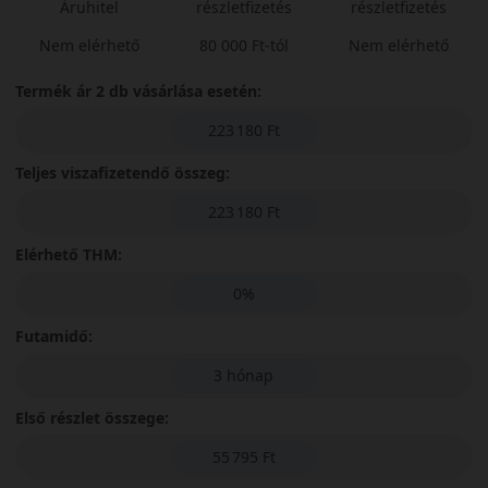
Áruhitel
részletfizetés
részletfizetés
Nem elérhető
80 000 Ft-tól
Nem elérhető
Termék ár 2 db vásárlása esetén:
223 180 Ft
Teljes viszafizetendő összeg:
223 180 Ft
Elérhető THM:
0%
Futamidő:
3 hónap
Első részlet összege:
55 795 Ft