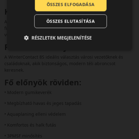
ÖSSZES ELFOGADÁSA
Komfort és zajszint
ÖSSZES ELUTASÍTÁSA
Az optimalizált mintázat alacsony zajszinttel és kényelmes
futással párosul, így hosszabb utak során is komfortos
vezetést kínál.
RÉSZLETEK MEGJELENÍTÉSE
Felhasználási ajánlás
A WinterContact 8S ideális választás városi vezetőknek és
családoknak, akik biztonságos, modern téli abroncsot
keresnek.
Fő előnyök röviden:
• Modern gumikeverék
• Megbízható havas és jeges tapadás
• Aquaplaning elleni védelem
• Komfortos és halk futás
• 3PMSF minősítés