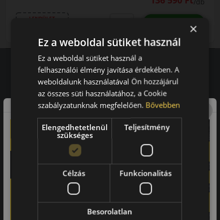
136 590 Ft
/db
LENDÜLET
db
KOSÁRBA
×
Kuponkód másolása
Ez a weboldal sütiket használ
Ez a weboldal sütiket használ a
felhasználói élmény javítása érdekében. A
weboldalunk használatával Ön hozzájárul
Vásárlói vélemények
az összes süti használatához, a Cookie
97.76%
szabályzatunknak megfelelően.
Bővebben
a vásárlók közül ajánlaná ismerősének ezt a boltot.
Elengedhetetlenül
Teljesítmény
szükséges
21659
vélemény alapján
Laca
Célzás
Funkcionalitás
-
Besorolatlan