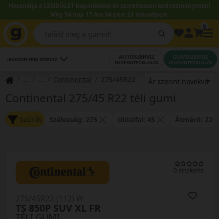
Használja a LENDÜLET kuponkódot és szereltessen kedvezményesen!
Még 54 nap 17 óra 34 perc 21 másodperc.
0
AUTÓSZERVIZ
GUMISZERVIZ
LEGKÖZELEBBI SZERVIZ
IDŐPONTFOGLALÁS
IDŐPONTFOGLALÁS
Continental
275/45R22
Continental 275/45 R22 téli gumi
Szűrők
Szélesség: 275
Oldalfal: 45
Átmérő: 22
0 értékelés
275/45R22 (112) W
TS 850P SUV XL FR
TÉLI GUMI