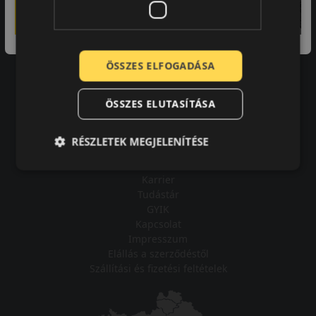
A bolt vásárlója
Minden tökéletesen működik.
ÖSSZES ELFOGADÁSA
ÖSSZES ELUTASÍTÁSA
Impresszum
RÉSZLETEK MEGJELENÍTÉSE
Adatvédelmi tájékoztató
Vásárlási feltételek
Karrier
Tudástár
GYIK
Kapcsolat
Impresszum
Elállás a szerződéstől
Szállítási és fizetési feltételek