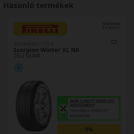
Hasonló termékek
0 értékelés
R20 (112) V
305/40R2
pion Winter XL N0
Scorpi
 GUMI
TÉLI GU
AKÁR 5.000 FT SZERELÉSI
KEDVEZMÉNY!
Használja a LENDÜLET
kuponkódot!
0%