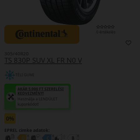
0 értékelés
305/40R20
TS 830P SUV XL FR N0 V
TÉLI GUMI
AKÁR 5.000 FT SZERELÉSI
KEDVEZMÉNY!
Használja a LENDÜLET
kuponkódot!
0%
EPREL cimke adatok: