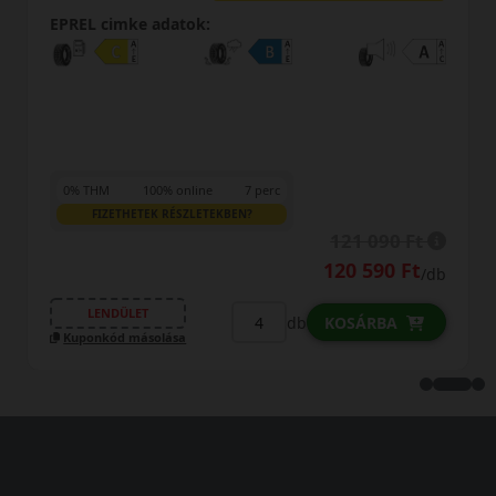
cimke adatok:
EPREL cim
M
100% online
7 perc
IZETHETEK RÉSZLETEKBEN?
121 090 Ft
LENDÜ
120 590 Ft
/db
Kuponkód
NDÜLET
db
KOSÁRBA
kód másolása