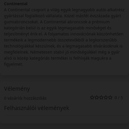
Continental
A Continental csoport a világ egyik legnagyobb autói-alkatrész
gyártással foglalkozó vállalata. Közel másfél évszázada gyárt
gumiabroncsokat. A Continental abroncsok a prémium
kategórián belül is az egyik legmagasabb minőséget és
teljesítményt érik el. A folyamatos innovációnak köszönhetően
termékeik a legmodernebb összetevőkből a legkorszerűbb
technológiákkal készülnek, és a legmagasabb elvárásoknak is
megfelelnek. Németesen stabil jó minőségükkel még a gyár
alsó is közép kategóriás termékei is felhívják magukra a
figyelmet.
Vélemény
0 / 5
0 vásárlói hozzászólás
Felhasználói vélemények