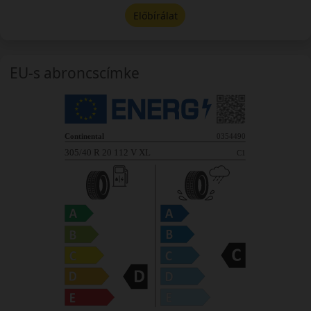
Előbírálat
EU-s abroncscímke