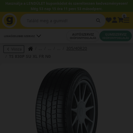
Használja a LENDÜLET kuponkódot és szereltessen kedvezményesen!
Még 53 nap 15 óra 11 perc 52 másodperc.
0
AUTÓSZERVIZ
GUMISZERVIZ
LEGKÖZELEBBI SZERVIZ
IDŐPONTFOGLALÁS
IDŐPONTFOGLALÁS
305/40R20
Vissza
TS 830P SU XL FR N0