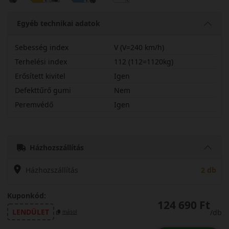
Egyéb technikai adatok
Sebesség index
V (V=240 km/h)
Terhelési index
112 (112=1120kg)
Erősített kivitel
Igen
Defekttűrő gumi
Nem
Peremvédő
Igen
30540R20VT85PSX
Házhozszállítás
Házhozszállítás
2 db
Kuponkód:
124 690 Ft
LENDÜLET
/db
másol