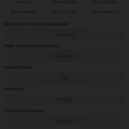
Áruhitel
részletfizetés
részletfizetés
Nem elérhető
80 000 Ft-tól
Nem elérhető
Termék ár 2 db vásárlása esetén:
249 380 Ft
Teljes viszafizetendő összeg:
249 380 Ft
Elérhető THM:
0%
Futamidő:
3 hónap
Első részlet összege:
62 345 Ft