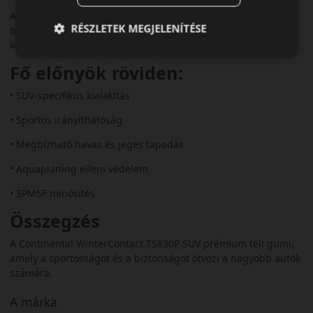
A TS830P SUV ideális választás prémium SUV-ok
RÉSZLETEK MEGJELENÍTÉSE
tulajdonosainak, akik télen sem akarnak kompromisszumot
kötni a teljesítmény és a biztonság terén.
Fő előnyök röviden:
• SUV-specifikus kialakítás
• Sportos irányíthatóság
• Megbízható havas és jeges tapadás
• Aquaplaning elleni védelem
• 3PMSF minősítés
Összegzés
A Continental WinterContact TS830P SUV prémium téli gumi,
amely a sportosságot és a biztonságot ötvözi a nagyobb autók
számára.
A márka