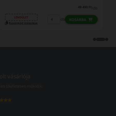
67 990 Ft
67 690 Ft
/db
LENDÜLET
db
KOSÁRBA
Kuponkód másolása
olt vásárlója
en tökéletesen működik.