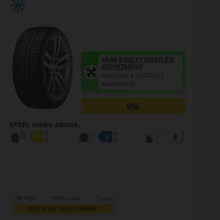
AKÁR 6.000 FT SZERELÉSI
KEDVEZMÉNY!
Használja a LENDÜLET
kuponkódot!
0%
EPREL cimke adatok:
EP
0% THM
100% online
7 perc
0
FIZETHETEK RÉSZLETEKBEN?