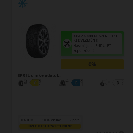
AKÁR 6.000 FT SZERELÉSI
KEDVEZMÉNY!
Használja a LENDÜLET
kuponkódot!
0%
EPREL cimke adatok:
0% THM
100% online
7 perc
FIZETHETEK RÉSZLETEKBEN?