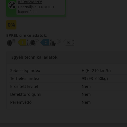
KEDVEZMÉNY!
Használja a LENDÜLET
kuponkódot!
0%
EPREL cimke adatok:
Egyéb technikai adatok
Sebesség index
H (H=210 km/h)
Terhelési index
93 (93=650kg)
Erősített kivitel
Nem
Defekttűrő gumi
Nem
Peremvédő
Nem
20560R17HWSP5