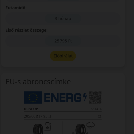
Futamidő:
3 hónap
Első részlet összege:
25 795 Ft
Előbírálat
EU-s abroncscímke