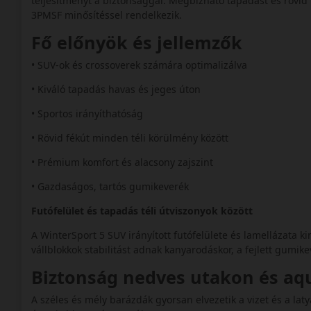
teljesítményt a biztonsággal. Megbízható tapadást és rövid 
3PMSF minősítéssel rendelkezik.
Fő előnyök és jellemzők
• SUV-ok és crossoverek számára optimalizálva
• Kiváló tapadás havas és jeges úton
• Sportos irányíthatóság
• Rövid fékút minden téli körülmény között
• Prémium komfort és alacsony zajszint
• Gazdaságos, tartós gumikeverék
Futófelület és tapadás téli útviszonyok között
A WinterSport 5 SUV irányított futófelülete és lamellázata k
vállblokkok stabilitást adnak kanyarodáskor, a fejlett gumike
Biztonság nedves utakon és a
A széles és mély barázdák gyorsan elvezetik a vizet és a la