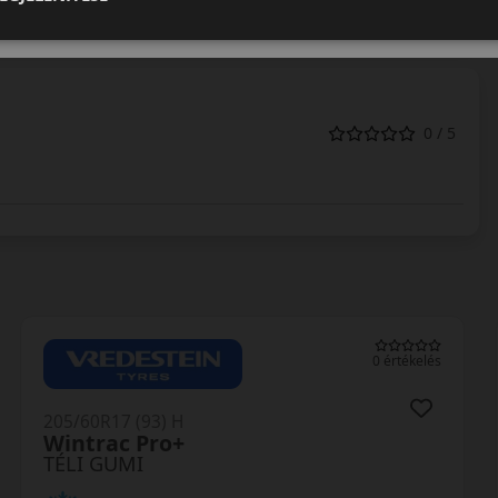
0 / 5
0 értékelés
205/60R17 (93) H
SottoZero 3 *
TÉLI GUMI