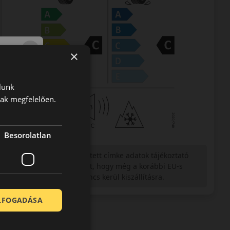
×
lunk
nak megfelelően.
Besorolatlan
Figyelem a feltüntetett címke adatok tájékoztató
jellegűek. Előfordulhat, hogy még a korábbi EU-s
címkével ellátott abroncs kerül kiszállításra.
ELFOGADÁSA