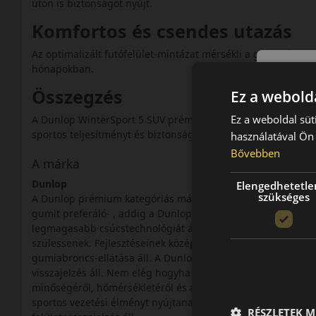
úton is biztonságot nyújt.
Komfortos és csendes utazás
Az optimalizált futófelület-mintázat mérsékli a gördülési za
hónapokban.
Összegzés
Ez a webolda
Ez a weboldal süt
A Dunlop WinterSport 5 SUV prémium téli abroncs, amely ide
sportos teljesítményt és biztonságot keresnek.
használatával Ön 
Bővebben
A márka
Dunlop
Elengedhetetle
szükséges
A Dunlop prémium kategóriás márka, a Goodyear-Dunlop cso
gumit preferáló- , addig a Dunlop a fiatalos, sportosan vezet
legmagasabb csúcstechnológiát állítják a gumigyártás szolg
szülessenek. Fejlesztéseinek középpontjában a sport-szedán
gumiabroncs-ellátása áll. A Dunlop fejlesztési filozófiáján
visszajelzés áll. Nem elég hogyha az abroncs jól követi az uta
minőségéről, hőmérsékletéről és a felületen jelentkező tap
sportos vezetési élményt nyújtanak, mert a fejlesztések köz
RÉSZLETEK M