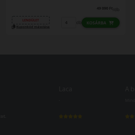
60 990 Ft
/db
LENDÜLET
db
KOSÁRBA
Kuponkód másolása
Laca
A b
-
Mind
ot.