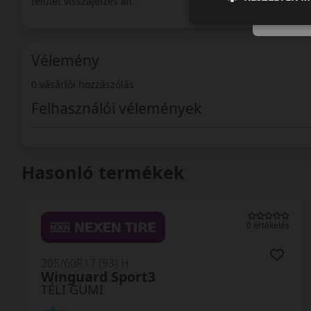
felület visszajelzés áll.
Vélemény
0 vásárlói hozzászólás
Felhasználói vélemények
Hasonló termékek
0 értékelés
205/60R17 (97) H
W320 XL
TÉLI GUMI