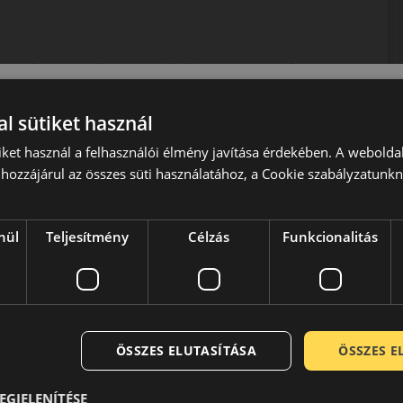
jokat, így a vezetés halkabb és kényelmesebb a téli
l sütiket használ
iket használ a felhasználói élmény javítása érdekében. A webolda
ális választás a SUV- és crossover-tulajdonosok számára, akik
hozzájárul az összes süti használatához, a Cookie szabályzatunk
nül
Teljesítmény
Célzás
Funkcionalitás
port névadó tagja. Míg a Goodyear a csendes, komfortos
ő vásárlók igényeit kívánja kielégíteni. Termékei a
álatába úgy, hogy abból az élmény-autózás kellékei
ok és nagyméretű, felső kategóriás limuzinok, SUV-k
ak középpontjában a magas irányíthatóság és a pontos
sításokat, pontos visszajelzést is kell nyújtania az út
ÖSSZES ELUTASÍTÁSA
ÖSSZES 
adási viszonyokról. A Dunlop gumik nagy biztonságosságot és
éppontjában mindíg a kiválló irányíthatóság és a pontos
EGJELENÍTÉSE