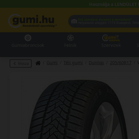
Használja a LENDÜLET 
Hol szeretné átvenni a termékeit?
Helyadatai alapján:
1119 Buda
Gumiabroncsok
Felnik
Szervizek
S
Gumi
Téli gumi
Dunlop
205/60R17
Vissza