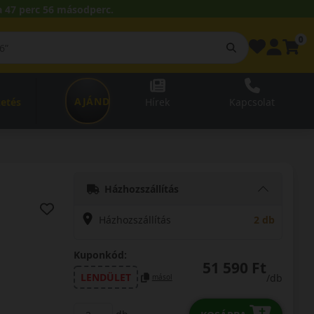
 47 perc 55 másodperc.
0
AJÁNDÉKUTALVÁNY
zetés
Hírek
Kapcsolat
Házhozszállítás
Házhozszállítás
2 db
Kuponkód:
51 590 Ft
LENDÜLET
/db
másol