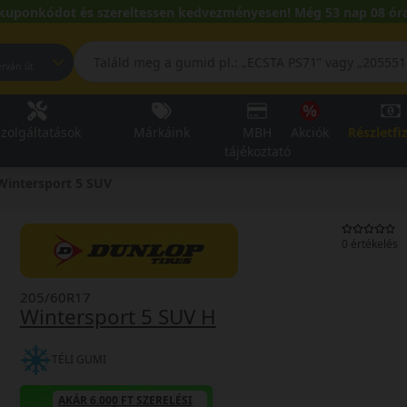
kuponkódot és szereltessen kedvezményesen! Még 53 nap 08 óra
pest, Fehérvári út
zolgáltatások
Márkáink
MBH
Akciók
Részletfi
tájékoztató
Wintersport 5 SUV
0 értékelés
205/60R17
Wintersport 5 SUV H
TÉLI GUMI
AKÁR 6.000 FT SZERELÉSI