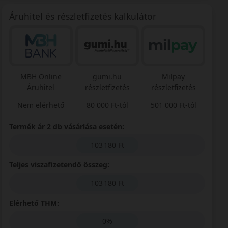
Áruhitel és részletfizetés kalkulátor
MBH Online
gumi.hu
Milpay
Áruhitel
részletfizetés
részletfizetés
Nem elérhető
80 000 Ft-tól
501 000 Ft-tól
Termék ár 2 db vásárlása esetén:
103 180 Ft
Teljes viszafizetendő összeg:
103 180 Ft
Elérhető THM:
0%