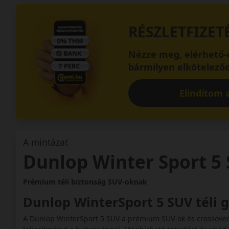
RÉSZLETFIZET
Nézze meg, elérhető-e
bármilyen elköteleződ
Elindítom a
A mintázat
Dunlop Winter Sport 5
Prémium téli biztonság SUV-oknak
Dunlop WinterSport 5 SUV téli
A Dunlop WinterSport 5 SUV a prémium SUV-ok és crossoverek