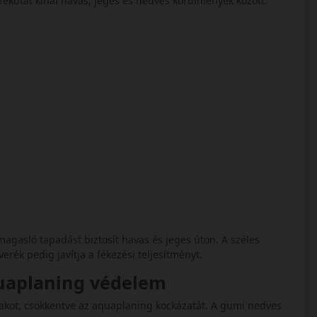
fékutat kínál havas, jeges és nedves körülmények között.
imagasló tapadást biztosít havas és jeges úton. A széles
verék pedig javítja a fékezési teljesítményt.
quaplaning védelem
tyakot, csökkentve az aquaplaning kockázatát. A gumi nedves