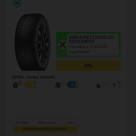
AKÁR 6.000 FT SZERELÉSI
KEDVEZMÉNY!
Használja a LENDÜLET
kuponkódot!
0%
EPREL cimke adatok:
0% THM
100% online
7 perc
FIZETHETEK RÉSZLETEKBEN?