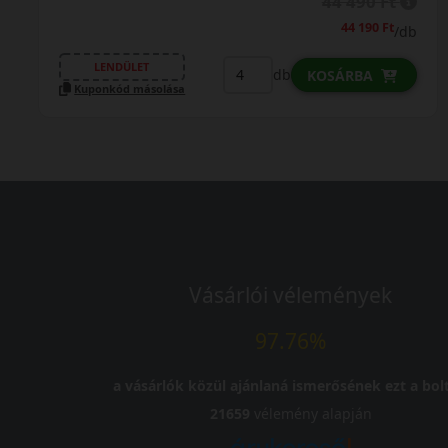
49 490 Ft
/db
LENDÜLET
db
KOSÁRBA
Kuponkód másolása
Vásárlói vélemények
97.76%
a vásárlók közül ajánlaná ismerősének ezt a bolt
21659
vélemény alapján