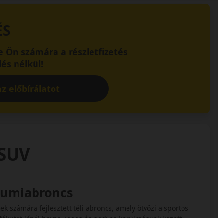
ÉS
 Ön számára a részletfizetés
és nélkül!
z előbírálatot
 SUV
 gumiabroncs
 számára fejlesztett téli abroncs, amely ötvözi a sportos