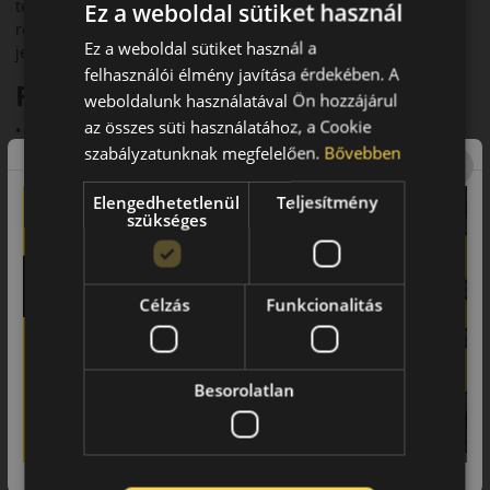
téli biztonság ötvözésére fejlesztettek. Megbízható tapadást,
Ez a weboldal sütiket használ
rövidebb fékutat és stabil kormányozhatóságot kínál havas,
Ez a weboldal sütiket használ a
jeges és nedves úton is. 3PMSF minősítéssel rendelkezik.
felhasználói élmény javítása érdekében. A
Fő előnyök és jellemzők
weboldalunk használatával Ön hozzájárul
az összes süti használatához, a Cookie
• Prémium tapadás hóban és jégen
szabályzatunknak megfelelően.
Bővebben
• Sportos kezelhetőség
Elengedhetetlenül
Teljesítmény
• Rövid fékút minden téli körülmény között
szükséges
• Kiváló aquaplaning elleni védelem
• Komfortos, halk futás
Célzás
Funkcionalitás
• Gazdaságos, tartós gumikeverék
Futófelület és tapadás téli
Besorolatlan
útviszonyok között
A WinterSport 5 irányított futófelülete és sűrű lamellázata
rendkívül jó tapadást biztosít havas és jeges úton. A széles
vállblokkok stabilitást nyújtanak a kanyarokban, a fejlett