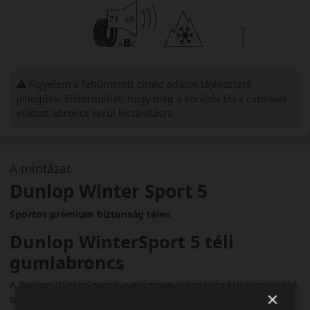
Figyelem a feltüntetett címke adatok tájékoztató
jellegűek. Előfordulhat, hogy még a korábbi EU-s címkével
ellátott abroncs kerül kiszállításra.
A mintázat
Dunlop Winter Sport 5
Sportos prémium biztonság télen
Dunlop WinterSport 5 téli
gumiabroncs
A Dunlop WinterSport 5 a prémium kategóriás téli gumik közé
×
tartozik, amelyet kifejezetten a sportos vezetési élmény és a