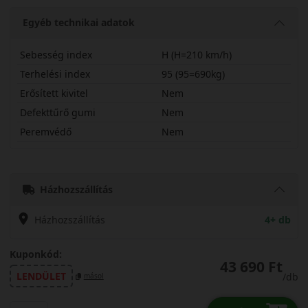
Egyéb technikai adatok
Sebesség index
H (H=210 km/h)
Terhelési index
95 (95=690kg)
Erősített kivitel
Nem
Defekttűrő gumi
Nem
Peremvédő
Nem
21560R16HWSP5
Házhozszállítás
Házhozszállítás
4+ db
Kuponkód:
43 690 Ft
LENDÜLET
/db
másol