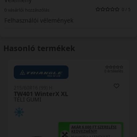
0 / 5
0 vásárlói hozzászólás
Felhasználói vélemények
Hasonló termékek
0 értékelés
215/60R16 (99) H
 XL
WH01 RXFrost X
TÉLI GUMI
AKÁR 6.000 FT SZERELÉSI
KEDVEZMÉNY!
Használja a LENDÜLET