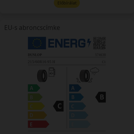
Előbírálat
EU-s abroncscímke