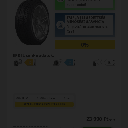
kuponkódot!
TRIPLA ELÉGEDETTSÉG
MINŐSÉGI GARANCIA
Regisztráció után máris az
Öné!
0%
EPREL cimke adatok:
:
e
7 perc
TEKBEN?
LENDÜLET
Kuponkód másolása
23 990 Ft
/db