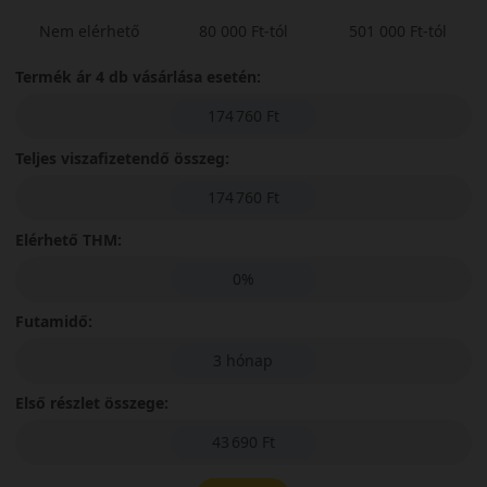
Nem elérhető
80 000 Ft-tól
501 000 Ft-tól
Termék ár 4 db vásárlása esetén:
174 760 Ft
Teljes viszafizetendő összeg:
174 760 Ft
Elérhető THM:
0%
Futamidő:
3 hónap
Első részlet összege:
43 690 Ft