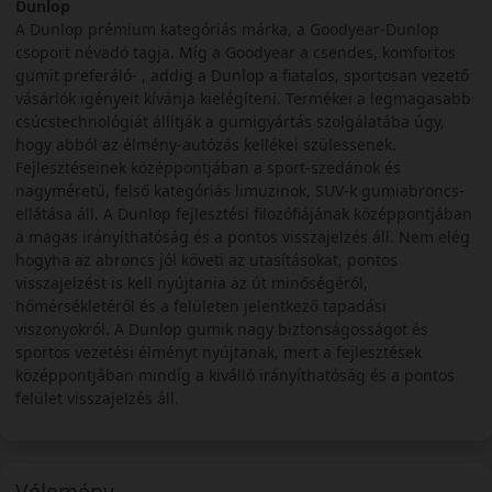
Dunlop
A Dunlop prémium kategóriás márka, a Goodyear-Dunlop
csoport névadó tagja. Míg a Goodyear a csendes, komfortos
gumit preferáló- , addig a Dunlop a fiatalos, sportosan vezető
vásárlók igényeit kívánja kielégíteni. Termékei a legmagasabb
csúcstechnológiát állítják a gumigyártás szolgálatába úgy,
hogy abból az élmény-autózás kellékei szülessenek.
Fejlesztéseinek középpontjában a sport-szedánok és
nagyméretű, felső kategóriás limuzinok, SUV-k gumiabroncs-
ellátása áll. A Dunlop fejlesztési filozófiájának középpontjában
a magas irányíthatóság és a pontos visszajelzés áll. Nem elég
hogyha az abroncs jól követi az utasításokat, pontos
visszajelzést is kell nyújtania az út minőségéről,
hőmérsékletéről és a felületen jelentkező tapadási
viszonyokról. A Dunlop gumik nagy biztonságosságot és
sportos vezetési élményt nyújtanak, mert a fejlesztések
középpontjában mindíg a kiválló irányíthatóság és a pontos
felület visszajelzés áll.
Vélemény