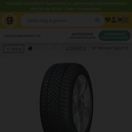
Használja a LENDÜLET kuponkódot és szereltessen kedvezményesen!
Még 54 nap 05 óra 13 perc 09 másodperc.
0
AUTÓSZERVIZ
GUMISZERVIZ
LEGKÖZELEBBI SZERVIZ
IDŐPONTFOGLALÁS
IDŐPONTFOGLALÁS
215/60R16
SP Winter Sport 5
Vissza