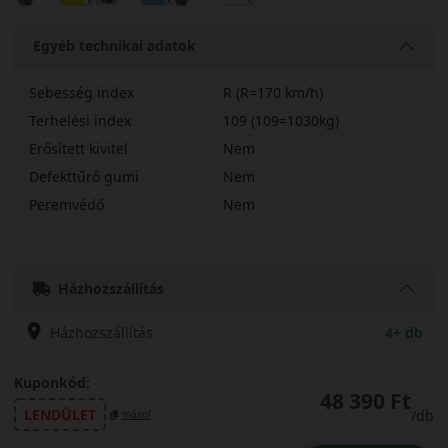
Egyéb technikai adatok
Sebesség index
R (R=170 km/h)
Terhelési index
109 (109=1030kg)
Erősített kivitel
Nem
Defekttűrő gumi
Nem
Peremvédő
Nem
21570R15CREDW
Házhozszállítás
Házhozszállítás
4+ db
Kuponkód:
48 390 Ft
LENDÜLET
/db
másol