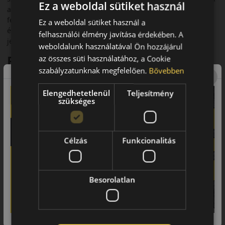
Ez a weboldal sütiket használ
a megbízható téli teljesítménnyel. Strapabíró szerkezete és
fejlett futófelülete biztosítja a stabilitást és a hosszú
Ez a weboldal sütiket használ a
élettartamot, miközben biztonságos tapadást nyújt havas,
felhasználói élmény javítása érdekében. A
jeges és nedves utakon is.
weboldalunk használatával Ön hozzájárul
Fő előnyök és jellemzők
az összes süti használatához, a Cookie
szabályzatunknak megfelelően.
Bővebben
• Kisteherautók és furgonok számára fejlesztve
Elengedhetetlenül
Teljesítmény
• Strapabíró, erősített szerkezet
szükséges
• Megbízható tapadás havas és jeges úton
• Aquaplaning elleni fokozott védelem
Célzás
Funkcionalitás
• Gazdaságos, hosszú futásteljesítmény
• Komfortosabb és halkabb futás a kategóriájában
Besorolatlan
Futófelület és tapadás téli
útviszonyok között
Az Econodrive Winter széles futófelület-blokkokkal és