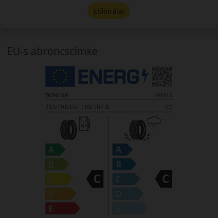
Előbírálat
EU-s abroncscímke