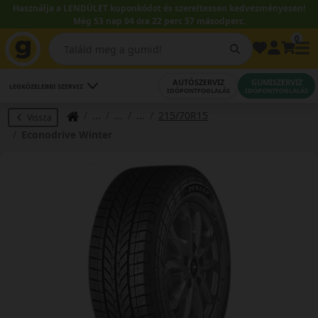
Használja a LENDÜLET kuponkódot és szereltessen kedvezményesen!
Még 53 nap 04 óra 22 perc 56 másodperc.
0
AUTÓSZERVIZ
GUMISZERVIZ
LEGKÖZELEBBI SZERVIZ
IDŐPONTFOGLALÁS
IDŐPONTFOGLALÁS
215/70R15
Vissza
Econodrive Winter