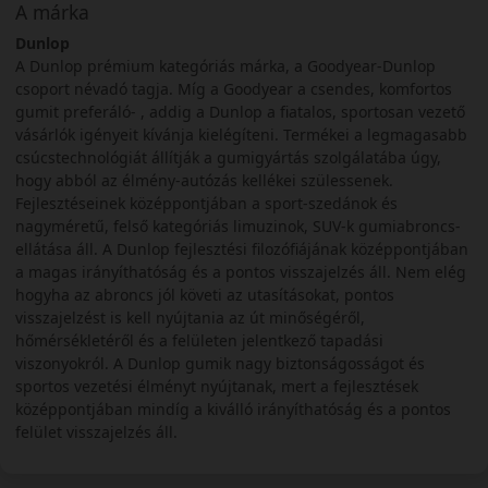
A márka
Dunlop
A Dunlop prémium kategóriás márka, a Goodyear-Dunlop
csoport névadó tagja. Míg a Goodyear a csendes, komfortos
gumit preferáló- , addig a Dunlop a fiatalos, sportosan vezető
vásárlók igényeit kívánja kielégíteni. Termékei a legmagasabb
csúcstechnológiát állítják a gumigyártás szolgálatába úgy,
hogy abból az élmény-autózás kellékei szülessenek.
Fejlesztéseinek középpontjában a sport-szedánok és
nagyméretű, felső kategóriás limuzinok, SUV-k gumiabroncs-
ellátása áll. A Dunlop fejlesztési filozófiájának középpontjában
a magas irányíthatóság és a pontos visszajelzés áll. Nem elég
hogyha az abroncs jól követi az utasításokat, pontos
visszajelzést is kell nyújtania az út minőségéről,
hőmérsékletéről és a felületen jelentkező tapadási
viszonyokról. A Dunlop gumik nagy biztonságosságot és
sportos vezetési élményt nyújtanak, mert a fejlesztések
középpontjában mindíg a kiválló irányíthatóság és a pontos
felület visszajelzés áll.