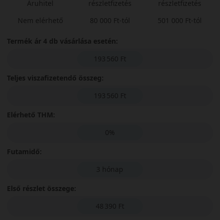
Áruhitel
részletfizetés
részletfizetés
Nem elérhető
80 000 Ft-tól
501 000 Ft-tól
Termék ár 4 db vásárlása esetén:
193 560 Ft
Teljes viszafizetendő összeg:
193 560 Ft
Elérhető THM:
0%
Futamidő:
3 hónap
Első részlet összege:
48 390 Ft