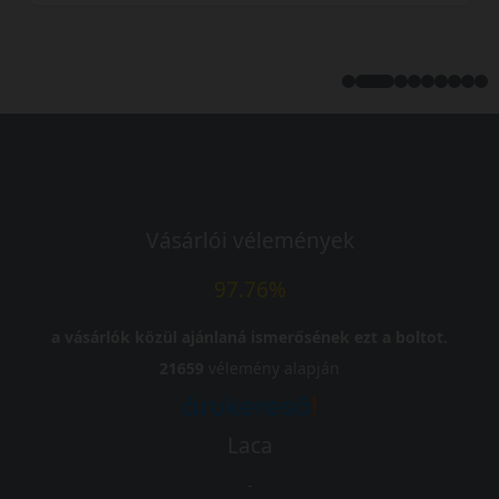
Vásárlói vélemények
97.76%
a vásárlók közül ajánlaná ismerősének ezt a boltot.
21659
vélemény alapján
Laca
-