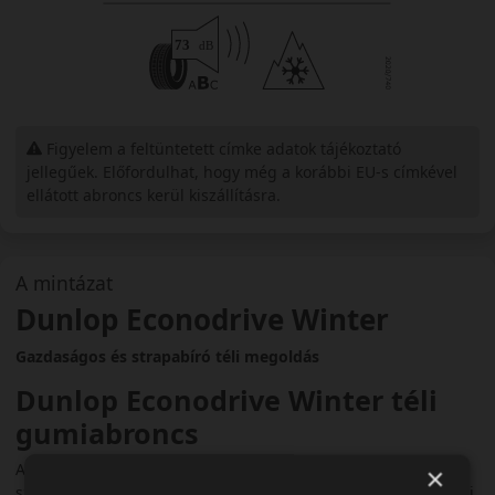
Figyelem a feltüntetett címke adatok tájékoztató
jellegűek. Előfordulhat, hogy még a korábbi EU-s címkével
ellátott abroncs kerül kiszállításra.
A mintázat
Dunlop Econodrive Winter
Gazdaságos és strapabíró téli megoldás
Dunlop Econodrive Winter téli
gumiabroncs
A Dunlop Econodrive Winter kisteherautók és furgonok
×
számára fejlesztett téli gumi, amely a gazdaságosságot ötvözi