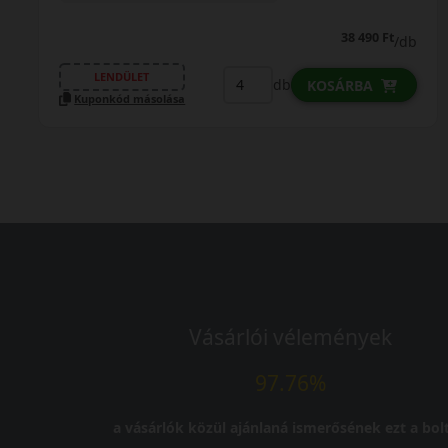
44 990 Ft
44 490 Ft
/db
LENDÜLET
db
KOSÁRBA
Kuponkód másolása
Vásárlói vélemények
97.76%
a vásárlók közül ajánlaná ismerősének ezt a bolt