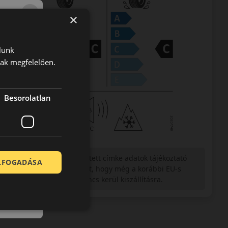
×
lunk
nak megfelelően.
Besorolatlan
Figyelem a feltüntetett címke adatok tájékoztató
ELFOGADÁSA
jellegűek. Előfordulhat, hogy még a korábbi EU-s
címkével ellátott abroncs kerül kiszállításra.