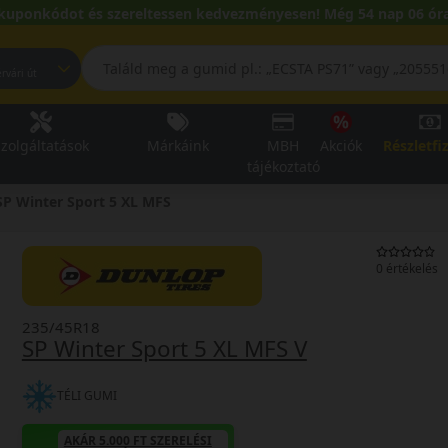
kuponkódot és szereltessen kedvezményesen! Még 54 nap 06 óra
pest, Fehérvári út
zolgáltatások
Márkáink
MBH
Akciók
Részletfi
tájékoztató
SP Winter Sport 5 XL MFS
0 értékelés
235/45R18
SP Winter Sport 5 XL MFS V
TÉLI GUMI
AKÁR 5.000 FT SZERELÉSI