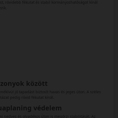
ást, rövidebb fékutat és stabil kormányozhatóságot kínál
ezik.
iszonyok között
endkívül jó tapadást biztosít havas és jeges úton. A széles
ntázat pedig rövid fékutat kínál.
quaplaning védelem
mi nedves és olvadékos úton is megőrzi stabilitását. Az