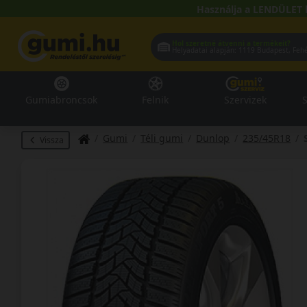
Használja a LENDÜLET 
Hol szeretné átvenni a termékeit?
Helyadatai alapján:
1119 Buda
Gumiabroncsok
Felnik
Szervizek
S
Gumi
Téli gumi
Dunlop
235/45R18
Vissza