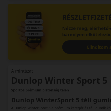
RÉSZLETFIZET
Nézze meg, elérhető-e
bármilyen elköteleződ
Elindítom a
A mintázat
Dunlop Winter Sport 5
Sportos prémium biztonság télen
Dunlop WinterSport 5 téli gum
A Dunlop WinterSport 5 a prémium kategóriás téli gumik közé