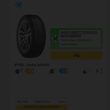
AKÁR 5.000 FT SZERELÉSI
KEDVEZMÉNY!
Használja a LENDÜLET
kuponkódot!
0%
EPREL cimke adatok:
0% THM
100% online
7 perc
FIZETHETEK RÉSZLETEKBEN?