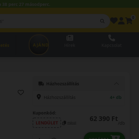
 38 perc 26 másodperc.
0
AJÁNDÉKUTALVÁNY
zetés
Hírek
Kapcsolat
Házhozszállítás
Házhozszállítás
4+ db
Kuponkód:
62 390 Ft
LENDÜLET
/db
másol