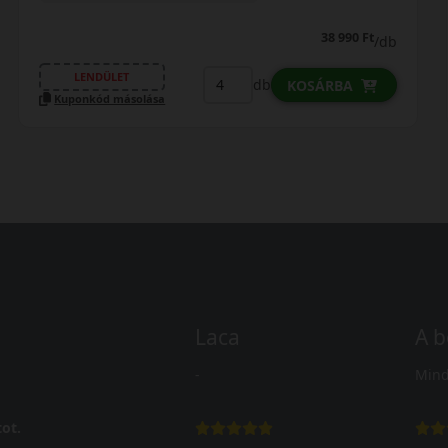
47 290 Ft
46 990 Ft
/db
LENDÜLET
db
KOSÁRBA
Kuponkód másolása
Laca
A b
-
Mind
ot.