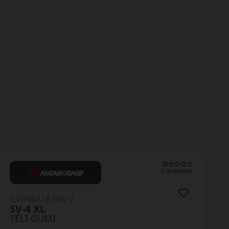
0 értékelés
235/45R18 (98) V
Observe EWS1 XL
TÉLI GUMI