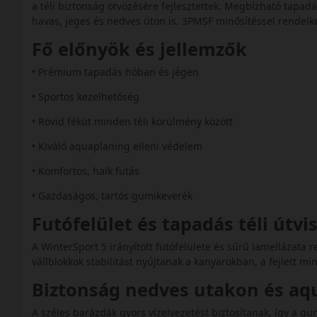
a téli biztonság ötvözésére fejlesztettek. Megbízható tapad
havas, jeges és nedves úton is. 3PMSF minősítéssel rendelk
Fő előnyök és jellemzők
• Prémium tapadás hóban és jégen
• Sportos kezelhetőség
• Rövid fékút minden téli körülmény között
• Kiváló aquaplaning elleni védelem
• Komfortos, halk futás
• Gazdaságos, tartós gumikeverék
Futófelület és tapadás téli útv
A WinterSport 5 irányított futófelülete és sűrű lamellázata r
vállblokkok stabilitást nyújtanak a kanyarokban, a fejlett mi
Biztonság nedves utakon és a
A széles barázdák gyors vízelvezetést biztosítanak, így a gu