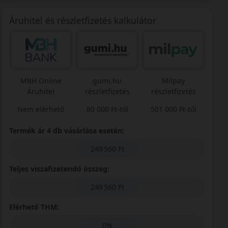
Áruhitel és részletfizetés kalkulátor
MBH Online
gumi.hu
Milpay
Áruhitel
részletfizetés
részletfizetés
Nem elérhető
80 000 Ft-tól
501 000 Ft-tól
Termék ár 4 db vásárlása esetén:
249 560 Ft
Teljes viszafizetendő összeg:
249 560 Ft
Elérhető THM:
0%