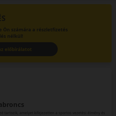
ÉS
 Ön számára a részletfizetés
és nélkül!
z előbírálatot
iabroncs
 tartozik, amelyet kifejezetten a sportos vezetési élmény és