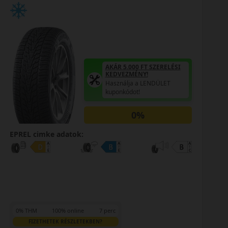
AKÁR 5.000 FT SZERELÉSI
KEDVEZMÉNY!
Használja a LENDÜLET
kuponkódot!
0%
EPREL cimke adatok:
0% THM
100% online
7 perc
FIZETHETEK RÉSZLETEKBEN?