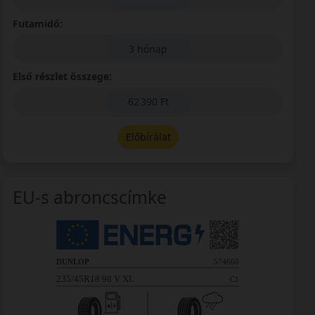
Futamidő:
3 hónap
Első részlet összege:
62 390 Ft
Előbírálat
EU-s abroncscímke