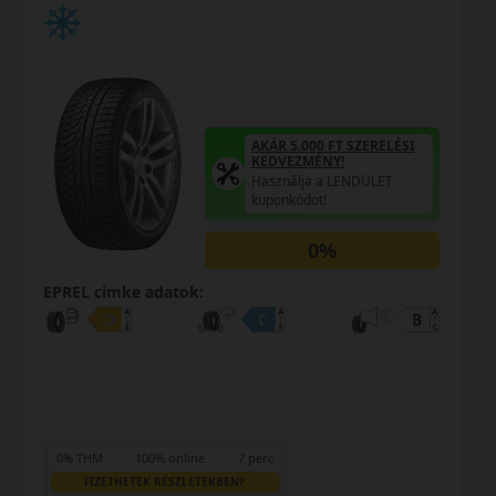
AKÁR 5.000 FT SZERELÉSI
KEDVEZMÉNY!
Használja a LENDÜLET
kuponkódot!
0%
EPREL cimke adatok:
0% THM
100% online
7 perc
FIZETHETEK RÉSZLETEKBEN?