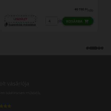
48 490 Ft
/db
LENDÜLET
db
KOSÁRBA
Kuponkód másolása
olt vásárlója
en tökéletesen működik.