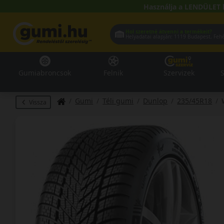
Használja a LENDÜLET 
Hol szeretné átvenni a termékeit?
Helyadatai alapján:
1119 Buda
Gumiabroncsok
Felnik
Szervizek
S
Gumi
Téli gumi
Dunlop
235/45R18
Vissza