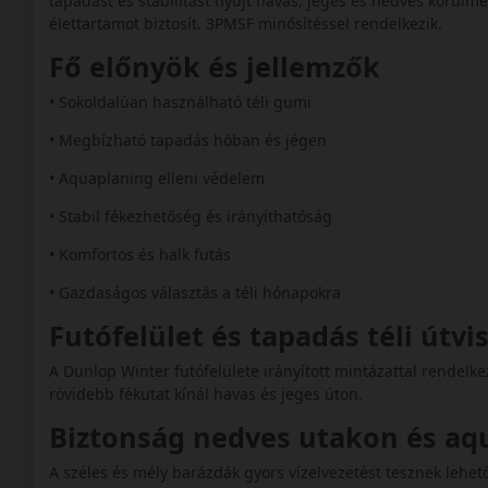
tapadást és stabilitást nyújt havas, jeges és nedves körül
élettartamot biztosít. 3PMSF minősítéssel rendelkezik.
Fő előnyök és jellemzők
• Sokoldalúan használható téli gumi
• Megbízható tapadás hóban és jégen
• Aquaplaning elleni védelem
• Stabil fékezhetőség és irányíthatóság
• Komfortos és halk futás
• Gazdaságos választás a téli hónapokra
Futófelület és tapadás téli útv
A Dunlop Winter futófelülete irányított mintázattal rendelke
rövidebb fékutat kínál havas és jeges úton.
Biztonság nedves utakon és a
A széles és mély barázdák gyors vízelvezetést tesznek lehető