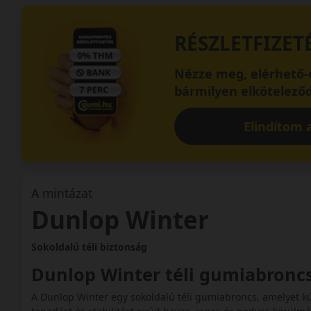
RÉSZLETFIZET
Nézze meg, elérhető-e
bármilyen elköteleződ
Elindítom a
A mintázat
Dunlop Winter
Sokoldalú téli biztonság
Dunlop Winter téli gumiabronc
A Dunlop Winter egy sokoldalú téli gumiabroncs, amelyet k