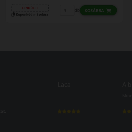
LENDÜLET
db
KOSÁRBA
Kuponkód másolása
Laca
A b
-
Mind
ot.