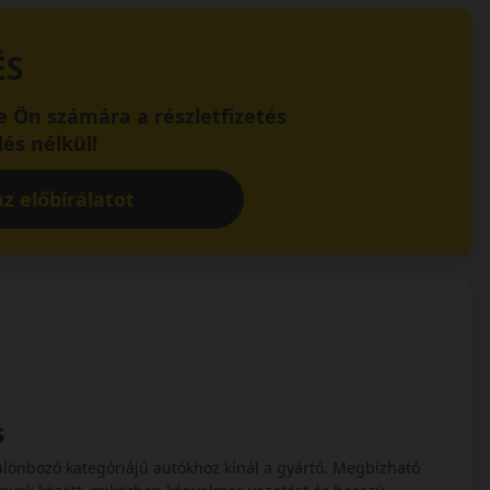
ÉS
 Ön számára a részletfizetés
és nélkül!
z előbírálatot
s
ülönböző kategóriájú autókhoz kínál a gyártó. Megbízható