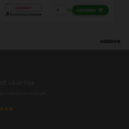
LENDÜLET
db
KOSÁRBA
Kuponkód másolása
olt vásárlója
en tökéletesen működik.