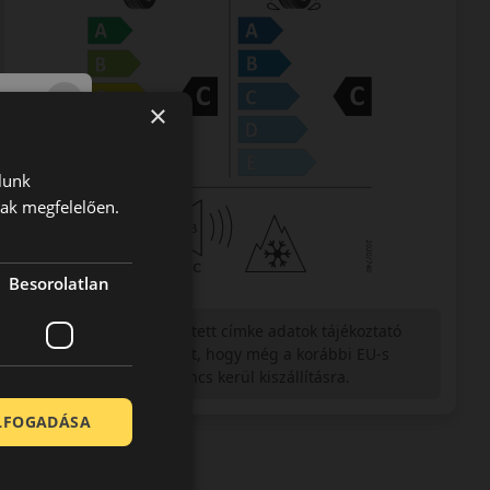
×
lunk
nak megfelelően.
Besorolatlan
Figyelem a feltüntetett címke adatok tájékoztató
jellegűek. Előfordulhat, hogy még a korábbi EU-s
címkével ellátott abroncs kerül kiszállításra.
ELFOGADÁSA