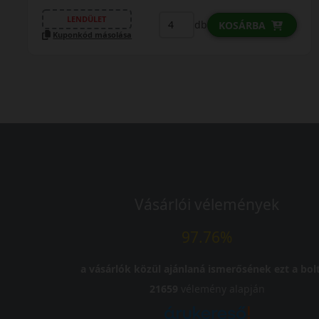
LENDÜLET
db
KOSÁRBA
Kuponkód másolása
Vásárlói vélemények
97.76%
a vásárlók közül ajánlaná ismerősének ezt a bolt
21659
vélemény alapján