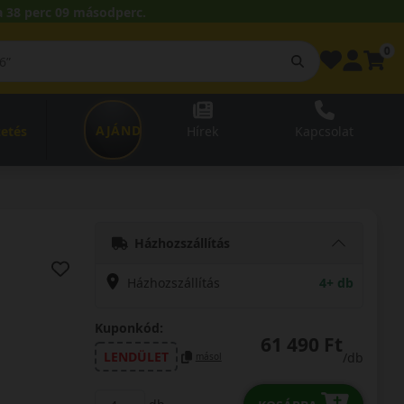
 38 perc 08 másodperc.
0
AJÁNDÉKUTALVÁNY
zetés
Hírek
Kapcsolat
Házhozszállítás
Házhozszállítás
4+ db
Kuponkód:
61 490 Ft
LENDÜLET
/db
másol