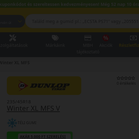
kuponkódot és szereltessen kedvezményesen! Még 52 nap 10 óra
pest, Fehérvári út
zolgáltatások
Márkáink
MBH
Akciók
Részletfi
tájékoztató
Winter XL MFS
0 értékelés
235/45R18
Winter XL MFS V
TÉLI GUMI
AKÁR 5.000 FT SZERELÉSI