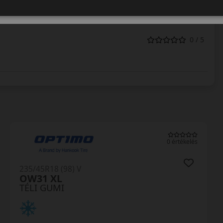
0 / 5
0 értékelés
235/45R18 (98) V
Polaris 6 XL FR
TÉLI GUMI