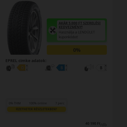
AKÁR 5.000 FT SZERELÉSI
KEDVEZMÉNY!
Használja a LENDÜLET
kuponkódot!
0%
EPREL cimke adatok:
EP
0% THM
100% online
7 perc
0
FIZETHETEK RÉSZLETEKBEN?
47 290 Ft
46 990 Ft
/db