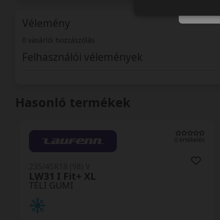
Vélemény
0 vásárlói hozzászólás
Felhasználói vélemények
Hasonló termékek
0 értékelés
235/45R18 (98) V
SV-4 XL
TÉLI GUMI