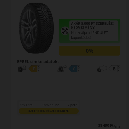
AKÁR 5.000 FT SZERELÉSI
KEDVEZMÉNY!
Használja a LENDÜLET
kuponkódot!
0%
EPREL cimke adatok:
0% THM
100% online
7 perc
FIZETHETEK RÉSZLETEKBEN?
40 190 Ft
/db