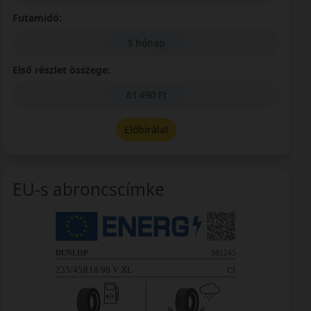
Futamidő:
3 hónap
Első részlet összege:
61 490 Ft
Előbírálat
EU-s abroncscímke