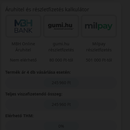
Áruhitel és részletfizetés kalkulátor
MBH Online
gumi.hu
Milpay
Áruhitel
részletfizetés
részletfizetés
Nem elérhető
80 000 Ft-tól
501 000 Ft-tól
Termék ár 4 db vásárlása esetén:
245 960 Ft
Teljes viszafizetendő összeg:
245 960 Ft
Elérhető THM:
0%