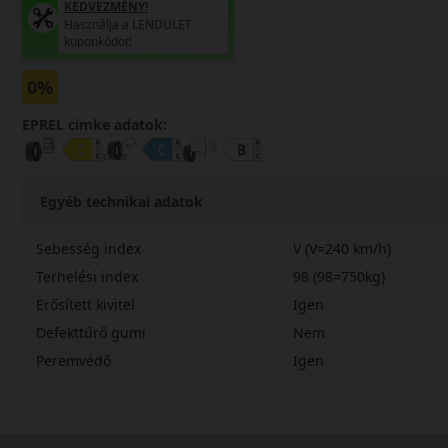
KEDVEZMÉNY!
Használja a LENDÜLET
kuponkódot!
0%
EPREL cimke adatok:
Egyéb technikai adatok
Sebesség index
V (V=240 km/h)
Terhelési index
98 (98=750kg)
Erősített kivitel
Igen
Defekttűrő gumi
Nem
Peremvédő
Igen
23545R18VWINTX