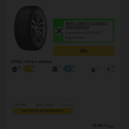
AKÁR 5.000 FT SZERELÉSI
KEDVEZMÉNY!
Használja a LENDÜLET
kuponkódot!
0%
EPREL cimke adatok:
0% THM
100% online
7 perc
FIZETHETEK RÉSZLETEKBEN?
44 990 Ft
44 490 Ft
/db