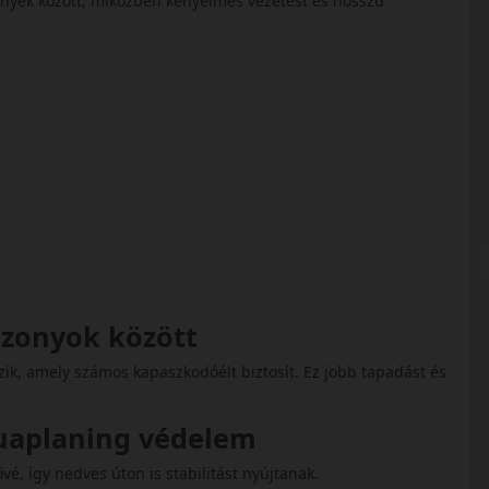
mények között, miközben kényelmes vezetést és hosszú
iszonyok között
zik, amely számos kapaszkodóélt biztosít. Ez jobb tapadást és
quaplaning védelem
vé, így nedves úton is stabilitást nyújtanak.