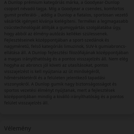
A Dunlop prémium kategóriás márka, a Goodyear-Dunlop
csoport névadó tagja. Míg a Goodyear a csendes, komfortos
gumit preferáló- , addig a Dunlop a fiatalos, sportosan vezető
vásárlók igényeit kívánja kielégíteni. Termékei a legmagasabb
csúcstechnológiát állítják a gumigyártás szolgálatába úgy,
hogy abból az élmény-autózás kellékei szülessenek.
Fejlesztéseinek középpontjában a sport-szedánok és
nagyméretű, felső kategóriás limuzinok, SUV-k gumiabroncs-
ellátása áll. A Dunlop fejlesztési filozófiájának középpontjában
a magas irányíthatóság és a pontos visszajelzés áll. Nem elég
hogyha az abroncs jól követi az utasításokat, pontos
visszajelzést is kell nyújtania az út minőségéről,
hőmérsékletéről és a felületen jelentkező tapadási
viszonyokról. A Dunlop gumik nagy biztonságosságot és
sportos vezetési élményt nyújtanak, mert a fejlesztések
középpontjában mindíg a kiválló irányíthatóság és a pontos
felület visszajelzés áll.
Vélemény