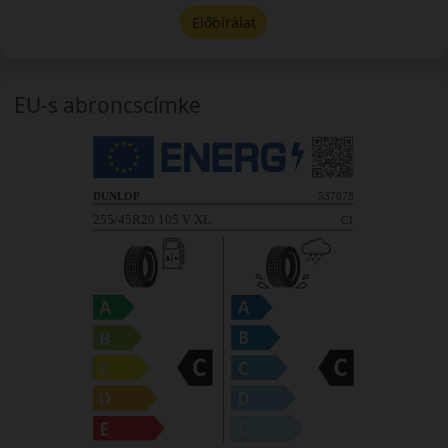
Előbírálat
EU-s abroncscímke