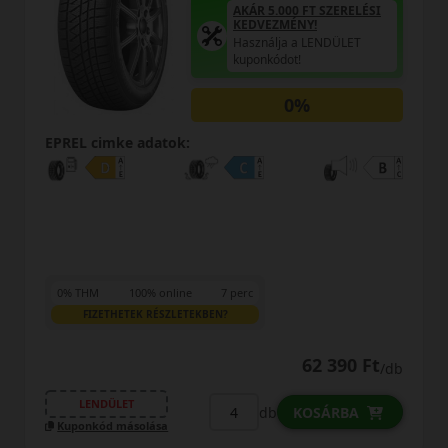
AKÁR 5.000 FT SZERELÉSI
KEDVEZMÉNY!
Használja a LENDÜLET
kuponkódot!
0%
EPREL cimke adatok:
0% THM
100% online
7 perc
FIZETHETEK RÉSZLETEKBEN?
62 390 Ft
/db
LENDÜLET
db
KOSÁRBA
Kuponkód másolása