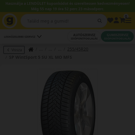
Használja a LENDÜLET kuponkódot és szereltessen kedvezményesen!
Még 55 nap 19 óra 52 perc 22 másodperc.
0
AUTÓSZERVIZ
GUMISZERVIZ
LEGKÖZELEBBI SZERVIZ
IDŐPONTFOGLALÁS
IDŐPONTFOGLALÁS
255/45R20
Vissza
SP WintSport 5 SU XL MO MFS