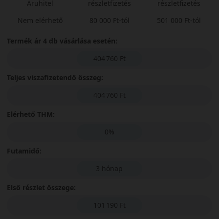
Áruhitel
részletfizetés
részletfizetés
Nem elérhető
80 000 Ft-tól
501 000 Ft-tól
Termék ár 4 db vásárlása esetén:
404 760 Ft
Teljes viszafizetendő összeg:
404 760 Ft
Elérhető THM:
0%
Futamidő:
3 hónap
Első részlet összege:
101 190 Ft