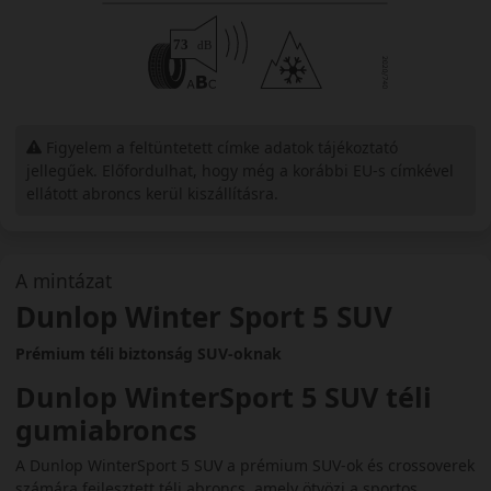
Figyelem a feltüntetett címke adatok tájékoztató
jellegűek. Előfordulhat, hogy még a korábbi EU-s címkével
ellátott abroncs kerül kiszállításra.
A mintázat
Dunlop Winter Sport 5 SUV
Prémium téli biztonság SUV-oknak
Dunlop WinterSport 5 SUV téli
gumiabroncs
A Dunlop WinterSport 5 SUV a prémium SUV-ok és crossoverek
számára fejlesztett téli abroncs, amely ötvözi a sportos