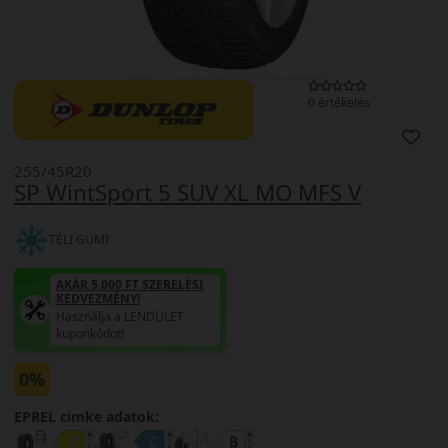
0 értékelés
255/45R20
SP WintSport 5 SUV XL MO MFS V
TÉLI GUMI
AKÁR 5.000 FT SZERELÉSI
KEDVEZMÉNY!
Használja a LENDÜLET
kuponkódot!
0%
EPREL cimke adatok: