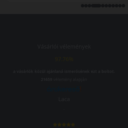
Vásárlói vélemények
97.76%
a vásárlók közül ajánlaná ismerősének ezt a boltot.
21659
vélemény alapján
Laca
-