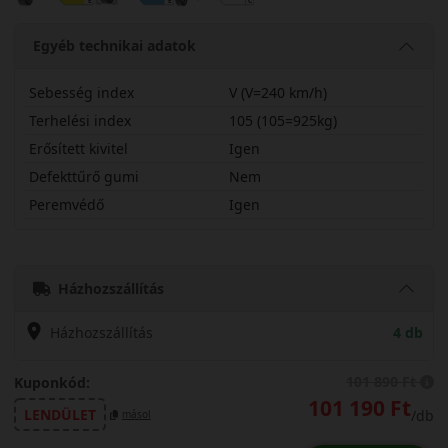
Egyéb technikai adatok
Sebesség index
V (V=240 km/h)
Terhelési index
105 (105=925kg)
Erősített kivitel
Igen
Defekttűrő gumi
Nem
Peremvédő
Igen
25545R20VWS5SX
Házhozszállítás
Házhozszállítás
4 db
101 890 Ft
Kuponkód:
101 190 Ft
LENDÜLET
/db
másol