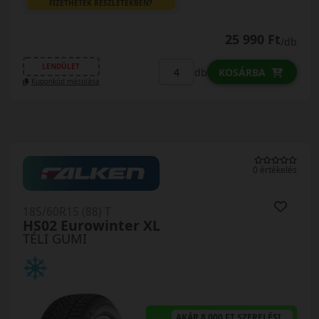
FIZETHETEK RÉSZLETEKBEN?
25 990 Ft
/db
LENDÜLET
db
KOSÁRBA
Kuponkód másolása
0 értékelés
185/60R15 (88) T
HS02 Eurowinter XL
TÉLI GUMI
AKÁR 8.000 FT SZERELÉSI