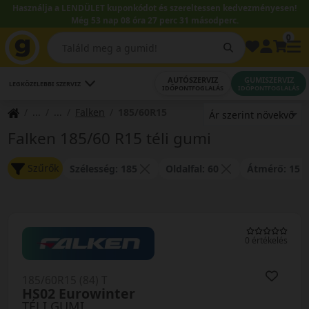
Használja a LENDÜLET kuponkódot és szereltessen kedvezményesen!
Még 53 nap 08 óra 27 perc 31 másodperc.
0
AUTÓSZERVIZ
GUMISZERVIZ
LEGKÖZELEBBI SZERVIZ
IDŐPONTFOGLALÁS
IDŐPONTFOGLALÁS
Falken
185/60R15
Falken 185/60 R15 téli gumi
Szűrők
Szélesség: 185
Oldalfal: 60
Átmérő: 15
0 értékelés
185/60R15 (84) T
HS02 Eurowinter
TÉLI GUMI