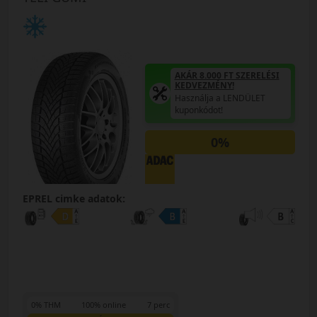
AKÁR 8.000 FT SZERELÉSI
KEDVEZMÉNY!
Használja a LENDÜLET
kuponkódot!
0%
EPREL cimke adatok:
0% THM
100% online
7 perc