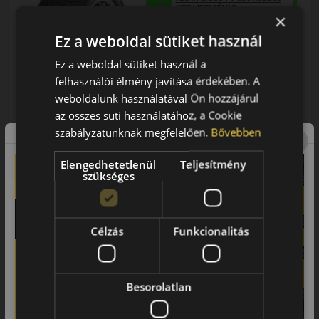
KEDVEZMÉNY!
×
Használja a LENDÜLET
kuponkódot!
Ez a weboldal sütiket használ
Ez a weboldal sütiket használ a
0%
felhasználói élmény javítása érdekében. A
weboldalunk használatával Ön hozzájárul
az összes süti használatához, a Cookie
EPREL cimke adatok:
szabályzatunknak megfelelően.
Bővebben
Elengedhetetlenül
Teljesítmény
szükséges
0% THM
100% online
7 perc
Célzás
Funkcionalitás
FIZETHETEK RÉSZLETEKBEN?
26 890 Ft
/db
Besorolatlan
LENDÜLET
db
KOSÁRBA