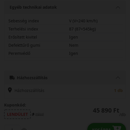
Egyéb technikai adatok
Sebesség index
V (V=240 km/h)
Terhelési index
87 (87=545kg)
Erősített kivitel
Igen
Defekttűrő gumi
Nem
Peremvédő
Igen
21540R17VHS1X
Házhozszállítás
Házhozszállítás
1 db
Kuponkód:
45 890 Ft
LENDÜLET
/db
másol
db
KOSÁRBA