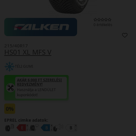
0 értékelés
215/40R17
HS01 XL MFS V
TÉLI GUMI
AKÁR 6.000 FT SZERELÉSI
KEDVEZMÉNY!
Használja a LENDÜLET
kuponkódot!
0%
EPREL cimke adatok: