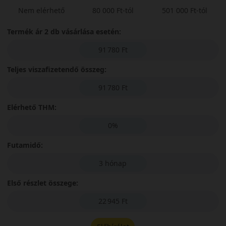
Nem elérhető
80 000 Ft-tól
501 000 Ft-tól
Termék ár 2 db vásárlása esetén:
91 780 Ft
Teljes viszafizetendő összeg:
91 780 Ft
Elérhető THM:
0%
Futamidő:
3 hónap
Első részlet összege:
22 945 Ft