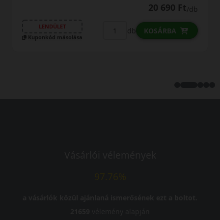
20 690 Ft
/db
LENDÜLET
db
KOSÁRBA
Kuponkód másolása
Vásárlói vélemények
97.76%
a vásárlók közül ajánlaná ismerősének ezt a boltot.
21659
vélemény alapján