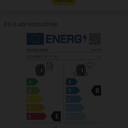
Előbírálat
EU-s abroncscímke