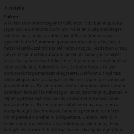
A márka
Falken
A Falken Gumiabroncsgyártó Vállalatot 1983-ban alapította
Japánban a Sumitomo Gumiipari Vállalat. A cég elsődleges
feladata volt, hogy az addig főként Észak-Amerikai piacra
gyártott kitűnő Sumitomo gumiabroncsokat új név alatt, a
hazai vásárlók számára is elérhetővé tegye. Kezdetben Ohtsu
néven forgalmazták autógumiijaikat, és komoly elismerést
vívtak ki a japán vásárlók körében. A japán piac meghódítása
után a vállalat új babérokra tört, és beindította a Falken
abroncsok forgalmazását világszerte. A kifinomult gyártási
technológiának és a világszerte elismert japán precizitásnak
köszönhetően a Falken gumik közép kategóriás árért cserébe,
prémium kategóriás minőséget, és teljesítményt nyújtanak. A
fejlett gyártási eljárásoknak és a folyamatos innovációnak
köszönhetően a Falken gumik valódi versenytársai nem a
közép kategóriás abroncsok, hanem a prémium termékek
(mint például a Michelin, Bridgestone, Dunlop, Pirelli). A
Falken gumik ár/érték aránya felülmúlja valamennyi felső
kategóriás terméket. Kitűnő választás a közép kategóriában