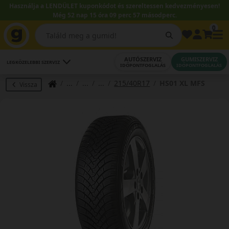
Használja a LENDÜLET kuponkódot és szereltessen kedvezményesen!
Még 52 nap 15 óra 09 perc 56 másodperc.
0
AUTÓSZERVIZ
GUMISZERVIZ
LEGKÖZELEBBI SZERVIZ
IDŐPONTFOGLALÁS
IDŐPONTFOGLALÁS
215/40R17
HS01 XL MFS
Vissza