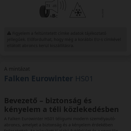
Figyelem a feltüntetett címke adatok tájékoztató
jellegűek. Előfordulhat, hogy még a korábbi EU-s címkével
ellátott abroncs kerül kiszállításra.
A mintázat
Falken Eurowinter
HS01
Bevezető – biztonság és
kényelem a téli közlekedésben
A Falken Eurowinter HS01 téligumi modern személyautó-
abroncs, amelyet a biztonság és a kényelem érdekében
fejlesztettek. Az irányított V-alakú futófelület és a speciális