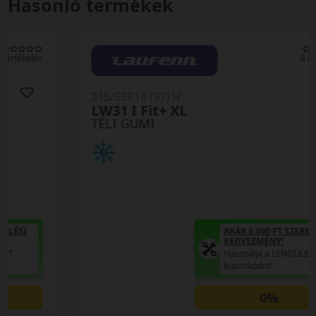
Hasonló termékek
0 értékelés
215/55R16 (97) H
LW31 I Fit+ XL
TÉLI GUMI
AKÁR 6.000 FT SZERELÉSI
KEDVEZMÉNY!
Használja a LENDÜLET
kuponkódot!
0%