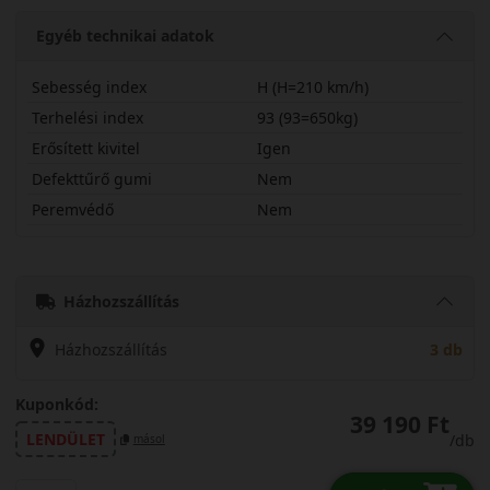
Egyéb technikai adatok
Sebesség index
H (H=210 km/h)
Terhelési index
93 (93=650kg)
Erősített kivitel
Igen
Defekttűrő gumi
Nem
Peremvédő
Nem
21555R16HHS02
Házhozszállítás
Házhozszállítás
3 db
Kuponkód:
39 190 Ft
LENDÜLET
/db
másol