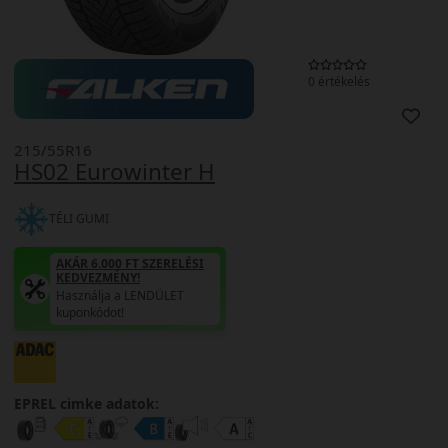
0 értékelés
215/55R16
HS02 Eurowinter H
TÉLI GUMI
AKÁR 6.000 FT SZERELÉSI
KEDVEZMÉNY!
Használja a LENDÜLET
kuponkódot!
EPREL cimke adatok: