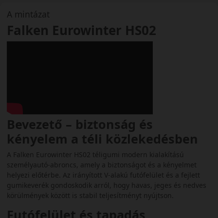
A mintázat
Falken Eurowinter HS02
Bevezető – biztonság és
kényelem a téli közlekedésben
A Falken Eurowinter HS02 téligumi modern kialakítású
személyautó-abroncs, amely a biztonságot és a kényelmet
helyezi előtérbe. Az irányított V-alakú futófelület és a fejlett
gumikeverék gondoskodik arról, hogy havas, jeges és nedves
körülmények között is stabil teljesítményt nyújtson.
Futófelület és tapadás