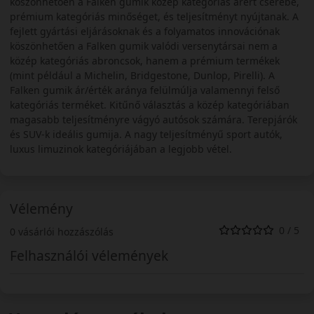
köszönhetően a Falken gumik közép kategóriás árért cserébe,
prémium kategóriás minőséget, és teljesítményt nyújtanak. A
fejlett gyártási eljárásoknak és a folyamatos innovációnak
köszönhetően a Falken gumik valódi versenytársai nem a
közép kategóriás abroncsok, hanem a prémium termékek
(mint például a Michelin, Bridgestone, Dunlop, Pirelli). A
Falken gumik ár/érték aránya felülmúlja valamennyi felső
kategóriás terméket. Kitűnő választás a közép kategóriában
magasabb teljesítményre vágyó autósok számára. Terepjárók
és SUV-k ideális gumija. A nagy teljesítményű sport autók,
luxus limuzinok kategóriájában a legjobb vétel.
Vélemény
0 / 5
0 vásárlói hozzászólás
Felhasználói vélemények