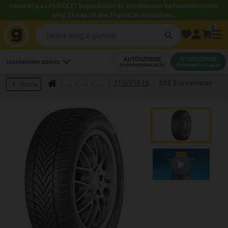
Használja a LENDÜLET kuponkódot és szereltessen kedvezményesen!
Még 53 nap 18 óra 31 perc 25 másodperc.
0
AUTÓSZERVIZ
GUMISZERVIZ
LEGKÖZELEBBI SZERVIZ
IDŐPONTFOGLALÁS
IDŐPONTFOGLALÁS
215/55R16
S02 Eurowinter
Vissza