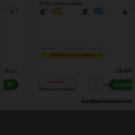
EPREL cimke adatok:
0% THM
100% online
7 perc
FIZETHETEK RÉSZLETEKBEN?
30 690 Ft
/db
LENDÜLET
db
KOSÁRBA
Kuponkód másolása