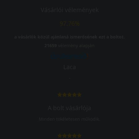
Vásárlói vélemények
97.76%
a vásárlók közül ajánlaná ismerősének ezt a boltot.
21659
vélemény alapján
Laca
-
A bolt vásárlója
Minden tökéletesen működik.