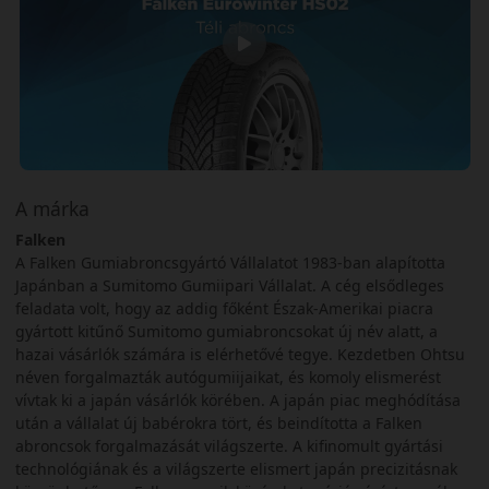
A márka
Falken
A Falken Gumiabroncsgyártó Vállalatot 1983-ban alapította
Japánban a Sumitomo Gumiipari Vállalat. A cég elsődleges
feladata volt, hogy az addig főként Észak-Amerikai piacra
gyártott kitűnő Sumitomo gumiabroncsokat új név alatt, a
hazai vásárlók számára is elérhetővé tegye. Kezdetben Ohtsu
néven forgalmazták autógumiijaikat, és komoly elismerést
vívtak ki a japán vásárlók körében. A japán piac meghódítása
után a vállalat új babérokra tört, és beindította a Falken
abroncsok forgalmazását világszerte. A kifinomult gyártási
technológiának és a világszerte elismert japán precizitásnak