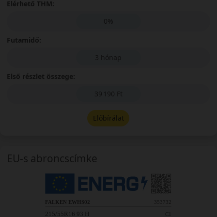
Elérhető THM:
0%
Futamidő:
3 hónap
Első részlet összege:
39 190 Ft
Előbírálat
EU-s abroncscímke