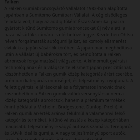
Falken
A Falken Gumiabroncsgyártó Vállalatot 1983-ban alapította
Japánban a Sumitomo Gumiipari Vállalat. A cég elsődleges
feladata volt, hogy az addig főként Észak-Amerikai piacra
gyártott kitűnő Sumitomo gumiabroncsokat új név alatt, a
hazai vásárlók számára is elérhetővé tegye. Kezdetben Ohtsu
néven forgalmazták autógumiijaikat, és komoly elismerést
vívtak ki a japán vásárlók körében. A japán piac meghódítása
után a vállalat új babérokra tört, és beindította a Falken
abroncsok forgalmazását világszerte. A kifinomult gyártási
technológiának és a világszerte elismert japán precizitásnak
köszönhetően a Falken gumik közép kategóriás árért cserébe,
prémium kategóriás minőséget, és teljesítményt nyújtanak. A
fejlett gyártási eljárásoknak és a folyamatos innovációnak
köszönhetően a Falken gumik valódi versenytársai nem a
közép kategóriás abroncsok, hanem a prémium termékek
(mint például a Michelin, Bridgestone, Dunlop, Pirelli). A
Falken gumik ár/érték aránya felülmúlja valamennyi felső
kategóriás terméket. Kitűnő választás a közép kategóriában
magasabb teljesítményre vágyó autósok számára. Terepjárók
és SUV-k ideális gumija. A nagy teljesítményű sport autók,
luxus limuzinok kategóriájában a legjobb vétel.