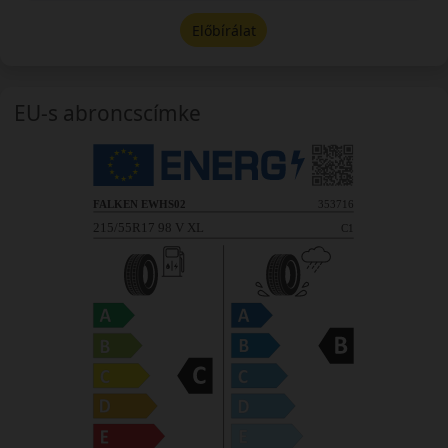
Előbírálat
EU-s abroncscímke