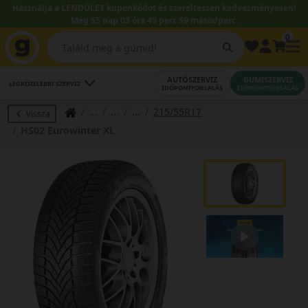
Használja a LENDÜLET kuponkódot és szereltessen kedvezményesen!
Még 55 nap 03 óra 49 perc 59 másodperc.
0
AUTÓSZERVIZ
GUMISZERVIZ
LEGKÖZELEBBI SZERVIZ
IDŐPONTFOGLALÁS
IDŐPONTFOGLALÁS
215/55R17
Vissza
HS02 Eurowinter XL