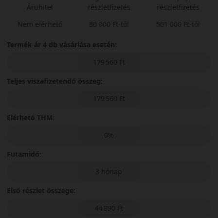
Áruhitel
részletfizetés
részletfizetés
Nem elérhető
80 000 Ft-tól
501 000 Ft-tól
Termék ár 4 db vásárlása esetén:
179 560 Ft
Teljes viszafizetendő összeg:
179 560 Ft
Elérhető THM:
0%
Futamidő:
3 hónap
Első részlet összege:
44 890 Ft