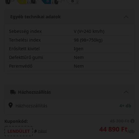
Egyéb technikai adatok
Sebesség index
V (V=240 km/h)
Terhelési index
98 (98=750kg)
Erősített kivitel
Igen
Defekttűrő gumi
Nem
Peremvédő
Nem
21555R17VHS02X
Házhozszállítás
Házhozszállítás
4+ db
45 390 Ft
Kuponkód:
44 890 Ft
LENDÜLET
/db
másol