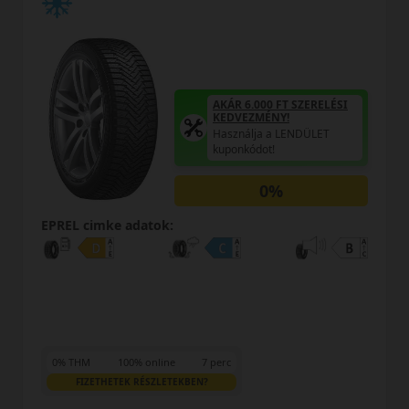
AKÁR 6.000 FT SZERELÉSI
KEDVEZMÉNY!
Használja a LENDÜLET
kuponkódot!
0%
EPREL cimke adatok:
0% THM
100% online
7 perc
FIZETHETEK RÉSZLETEKBEN?