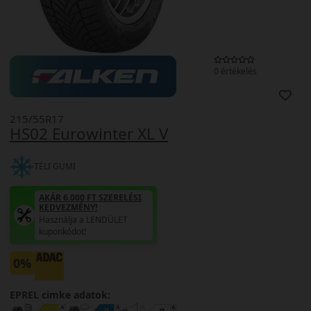
0 értékelés
215/55R17
HS02 Eurowinter XL V
TÉLI GUMI
AKÁR 6.000 FT SZERELÉSI
KEDVEZMÉNY!
Használja a LENDÜLET
kuponkódot!
0%
EPREL cimke adatok: