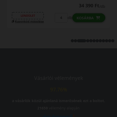
34 390 Ft
/db
LENDÜLET
db
KOSÁRBA
Kuponkód másolása
Vásárlói vélemények
97.76%
a vásárlók közül ajánlaná ismerősének ezt a boltot.
21659
vélemény alapján