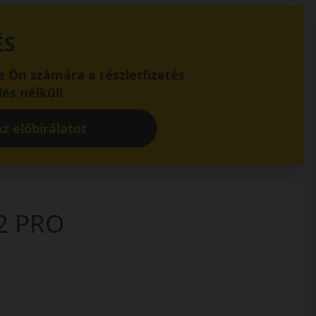
ÉS
 Ön számára a részletfizetés
és nélkül!
z előbírálatot
2 PRO