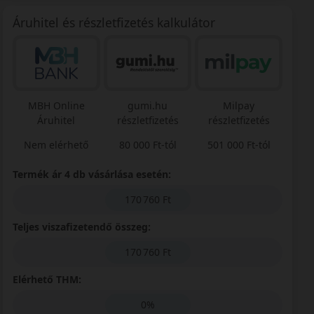
Áruhitel és részletfizetés kalkulátor
MBH Online
gumi.hu
Milpay
Áruhitel
részletfizetés
részletfizetés
Nem elérhető
80 000 Ft-tól
501 000 Ft-tól
Termék ár 4 db vásárlása esetén:
170 760 Ft
Teljes viszafizetendő összeg:
170 760 Ft
Elérhető THM:
0%