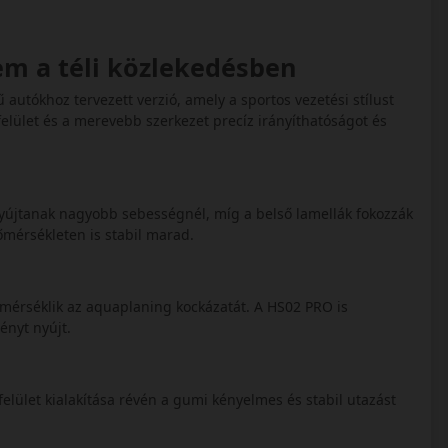
em a téli közlekedésben
autókhoz tervezett verzió, amely a sportos vezetési stílust
felület és a merevebb szerkezet precíz irányíthatóságot és
nyújtanak nagyobb sebességnél, míg a belső lamellák fokozzák
őmérsékleten is stabil marad.
y mérséklik az aquaplaning kockázatát. A HS02 PRO is
ményt nyújt.
felület kialakítása révén a gumi kényelmes és stabil utazást