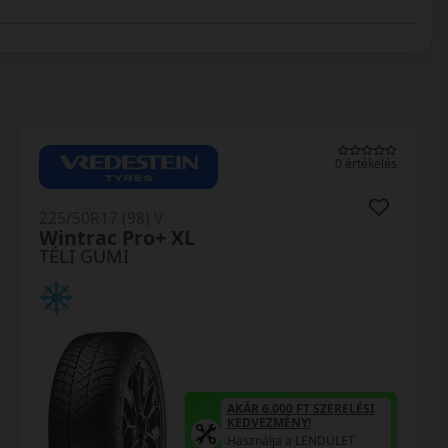
0 értékelés
225/50R17 (98) V
Wintrac Pro+ XL
TÉLI GUMI
AKÁR 6.000 FT SZERELÉSI
KEDVEZMÉNY!
Használja a LENDÜLET