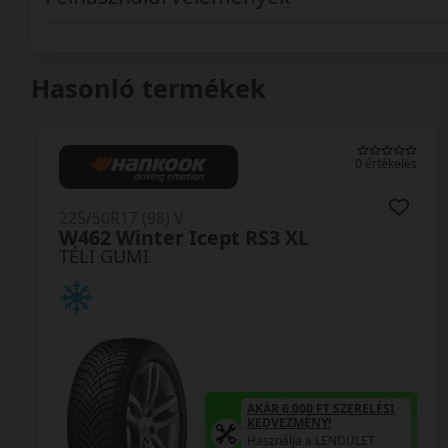
Hasonló termékek
0 értékelés
225/50R17 (98) V
W462 Winter Icept RS3 XL
TÉLI GUMI
AKÁR 6.000 FT SZERELÉSI
KEDVEZMÉNY!
Használja a LENDÜLET