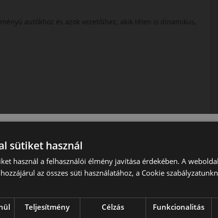
tményű autókhoz és azok vezetőihez, akik télen is dinamikus,
l sütiket használ
iket használ a felhasználói élmény javítása érdekében. A webolda
ízható téli gumi, amely prémium teljesítményt kínál a hideg
hozzájárul az összes süti használatához, a Cookie szabályzatunk
nül
Teljesítmény
Célzás
Funkcionalitás