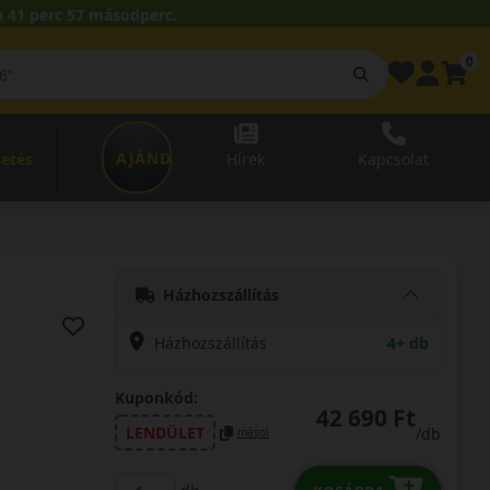
 41 perc 56 másodperc.
0
AJÁNDÉKUTALVÁNY
zetés
Hírek
Kapcsolat
Házhozszállítás
Házhozszállítás
4+ db
Kuponkód:
42 690 Ft
LENDÜLET
/db
másol