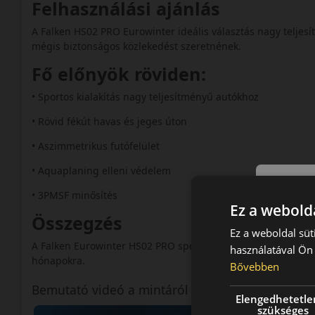
Felhasználási ajánlás
A Falken HS02 PRO Eurowinter ideális választás nagy teljesí
mégis biztonságos közlekedést szeretnének.
Fő előnyök röviden:
• Sportos kialakítás nagy teljesítményű autókhoz
• Rövid fékút havas és jeges úton
• Aszimmetrikus futófelület
• Aquaplaning elleni védelem
• 3PMSF minősítés
Ez a webolda
Összegzés
Ez a weboldal süt
A Falken Eurowinter HS02 PRO sportos, biztonságos és megb
használatával Ön 
hónapokra.
Bővebben
Bemutató videó a mintáról
Elengedhetetle
szükséges