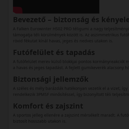
Bevezető – biztonság és kényel
A Falken Eurowinter HS02 PRO téligumi a nagy teljesítményű 
támogatja téli körülmények között is. Az aszimmetrikus futó
rövid fékutat kínál havas, jeges és nedves utakon is.
Futófelület és tapadás
A futófelület merev külső blokkjai pontos kormányreakciót 
a havas és jeges tapadást. A fejlett gumikeverék alacsony h
Biztonsági jellemzők
A széles és mély barázdák hatékonyan vezetik el a vizet, íg
rendelkezik 3PMSF minősítéssel, így bizonyított téli teljesít
Komfort és zajszint
A sportos jelleg ellenére a zajszint mérsékelt maradt. A futó
biztosít hosszabb utakon is.