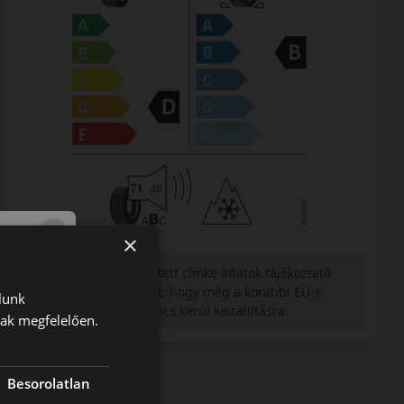
×
Figyelem a feltüntetett címke adatok tájékoztató
jellegűek. Előfordulhat, hogy még a korábbi EU-s
lunk
címkével ellátott abroncs kerül kiszállításra.
nak megfelelően.
Besorolatlan