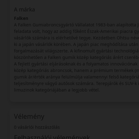
A márka
Falken
A Falken Gumiabroncsgyártó Vállalatot 1983-ban alapította 
feladata volt, hogy az addig főként Észak-Amerikai piacra g
vásárlók számára is elérhetővé tegye. Kezdetben Ohtsu néve
ki a japán vásárlók körében. A japán piac meghódítása után a
forgalmazását világszerte. A kifinomult gyártási technológiá
köszönhetően a Falken gumik közép kategóriás árért cseréb
A fejlett gyártási eljárásoknak és a folyamatos innovációna
közép kategóriás abroncsok, hanem a prémium termékek (mint
gumik ár/érték aránya felülmúlja valamennyi felső kategór
teljesítményre vágyó autósok számára. Terepjárók és SUV-k i
limuzinok kategóriájában a legjobb vétel.
Vélemény
0 vásárlói hozzászólás
Felhasználói vélemények