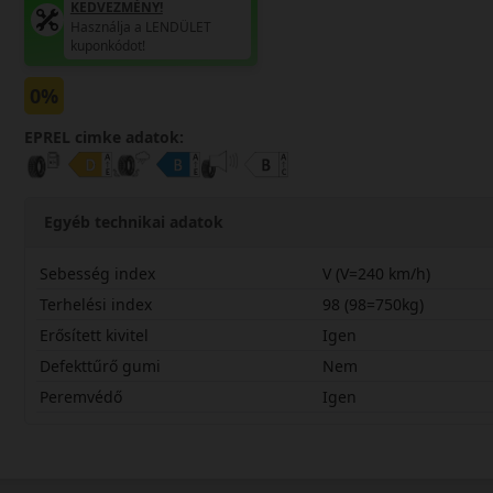
KEDVEZMÉNY!
Használja a LENDÜLET
kuponkódot!
0%
EPREL cimke adatok:
Egyéb technikai adatok
Sebesség index
V (V=240 km/h)
Terhelési index
98 (98=750kg)
Erősített kivitel
Igen
Defekttűrő gumi
Nem
Peremvédő
Igen
22550R17VHS02PX