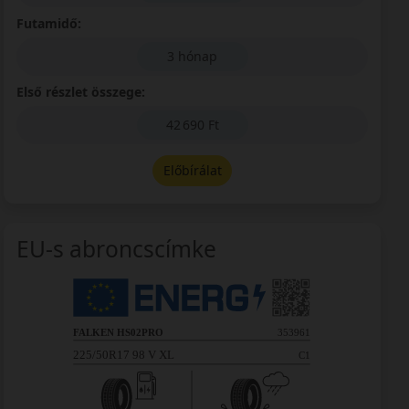
Futamidő:
3 hónap
Első részlet összege:
42 690 Ft
Előbírálat
EU-s abroncscímke