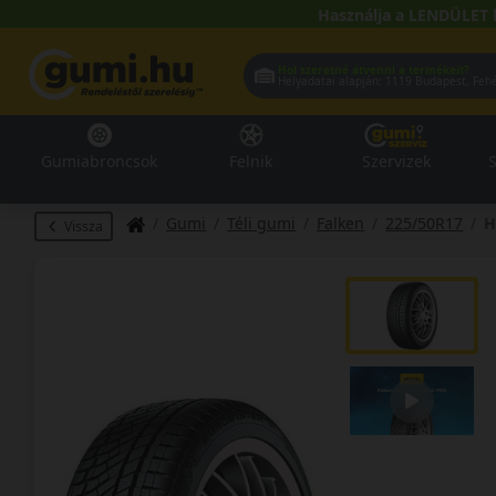
Használja a LENDÜLET 
Hol szeretné átvenni a termékeit?
Helyadatai alapján:
1119 Buda
Gumiabroncsok
Felnik
Szervizek
S
Gumi
Téli gumi
Falken
225/50R17
H
Vissza