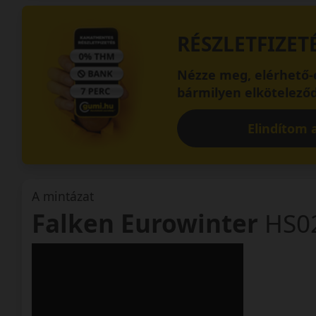
RÉSZLETFIZET
Nézze meg, elérhető-e
bármilyen elköteleződ
Elindítom a
A mintázat
Falken Eurowinter
HS0