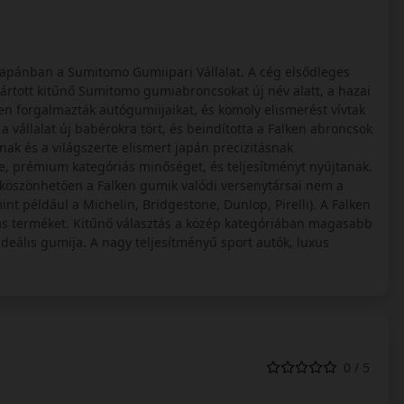
Japánban a Sumitomo Gumiipari Vállalat. A cég elsődleges
yártott kitűnő Sumitomo gumiabroncsokat új név alatt, a hazai
n forgalmazták autógumiijaikat, és komoly elismerést vívtak
 vállalat új babérokra tört, és beindította a Falken abroncsok
nak és a világszerte elismert japán precizitásnak
e, prémium kategóriás minőséget, és teljesítményt nyújtanak.
k köszönhetően a Falken gumik valódi versenytársai nem a
 például a Michelin, Bridgestone, Dunlop, Pirelli). A Falken
iás terméket. Kitűnő választás a közép kategóriában magasabb
deális gumija. A nagy teljesítményű sport autók, luxus
0 / 5