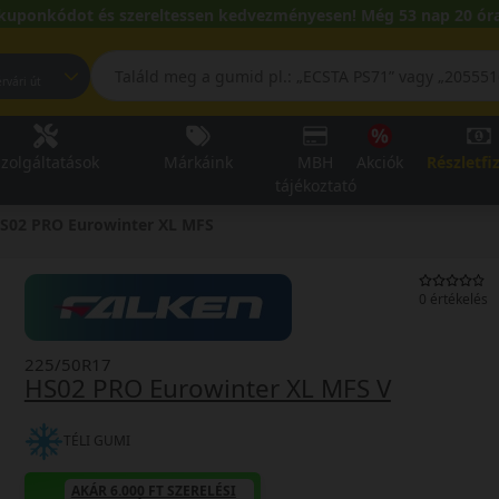
kuponkódot és szereltessen kedvezményesen! Még 53 nap 20 óra
pest, Fehérvári út
zolgáltatások
Márkáink
MBH
Akciók
Részletfi
tájékoztató
S02 PRO Eurowinter XL MFS
0 értékelés
225/50R17
HS02 PRO Eurowinter XL MFS V
TÉLI GUMI
AKÁR 6.000 FT SZERELÉSI