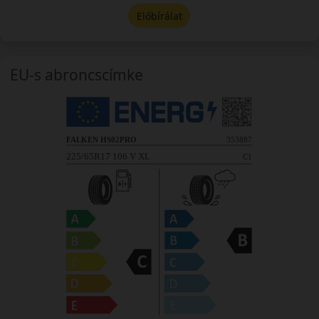
Előbírálat
EU-s abroncscímke