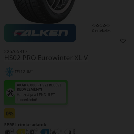
0 értékelés
225/65R17
HS02 PRO Eurowinter XL V
TÉLI GUMI
AKÁR 6.000 FT SZERELÉSI
KEDVEZMÉNY!
Használja a LENDÜLET
kuponkódot!
0%
EPREL cimke adatok: