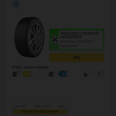
AKÁR 6.000 FT SZERELÉSI
KEDVEZMÉNY!
Használja a LENDÜLET
kuponkódot!
0%
EPREL cimke adatok:
0% THM
100% online
7 perc
FIZETHETEK RÉSZLETEKBEN?