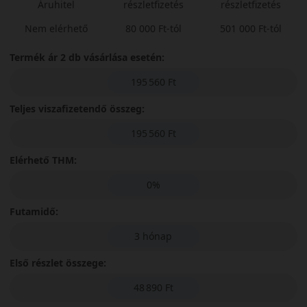
Áruhitel
részletfizetés
részletfizetés
Nem elérhető
80 000 Ft-tól
501 000 Ft-tól
Termék ár 2 db vásárlása esetén:
195 560 Ft
Teljes viszafizetendő összeg:
195 560 Ft
Elérhető THM:
0%
Futamidő:
3 hónap
Első részlet összege:
48 890 Ft