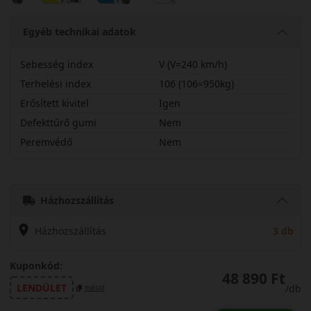
Egyéb technikai adatok
Sebesség index
V (V=240 km/h)
Terhelési index
106 (106=950kg)
Erősített kivitel
Igen
Defekttűrő gumi
Nem
Peremvédő
Nem
22565R17VHS02PX
Házhozszállítás
Házhozszállítás
3 db
Kuponkód:
48 890 Ft
LENDÜLET
/db
másol