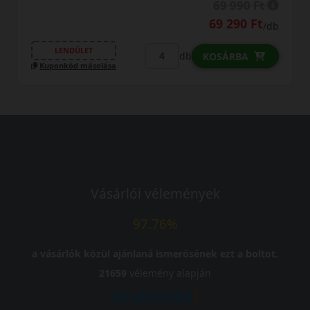
69 990 Ft
69 290 Ft
/db
LENDÜLET
db
KOSÁRBA
Kuponkód másolása
Vásárlói vélemények
97.76%
a vásárlók közül ajánlaná ismerősének ezt a boltot.
21659
vélemény alapján