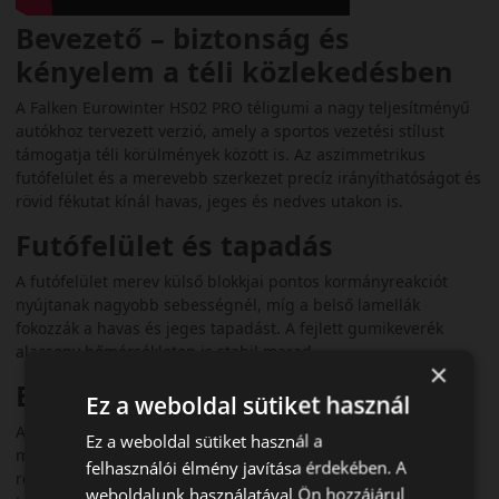
Bevezető – biztonság és
kényelem a téli közlekedésben
A Falken Eurowinter HS02 PRO téligumi a nagy teljesítményű
autókhoz tervezett verzió, amely a sportos vezetési stílust
támogatja téli körülmények között is. Az aszimmetrikus
futófelület és a merevebb szerkezet precíz irányíthatóságot és
rövid fékutat kínál havas, jeges és nedves utakon is.
Futófelület és tapadás
A futófelület merev külső blokkjai pontos kormányreakciót
nyújtanak nagyobb sebességnél, míg a belső lamellák
fokozzák a havas és jeges tapadást. A fejlett gumikeverék
alacsony hőmérsékleten is stabil marad.
×
Biztonsági jellemzők
Ez a weboldal sütiket használ
A széles és mély barázdák hatékonyan vezetik el a vizet, így
Ez a weboldal sütiket használ a
mérséklik az aquaplaning kockázatát. A HS02 PRO is
felhasználói élmény javítása érdekében. A
rendelkezik 3PMSF minősítéssel, így bizonyított téli
weboldalunk használatával Ön hozzájárul