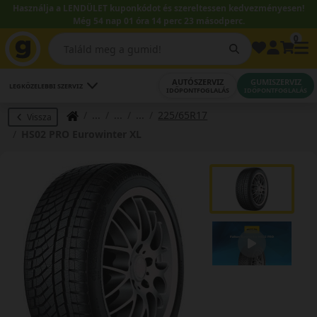
Használja a LENDÜLET kuponkódot és szereltessen kedvezményesen!
Még 54 nap 01 óra 14 perc 22 másodperc.
0
AUTÓSZERVIZ
GUMISZERVIZ
LEGKÖZELEBBI SZERVIZ
IDŐPONTFOGLALÁS
IDŐPONTFOGLALÁS
225/65R17
Vissza
HS02 PRO Eurowinter XL