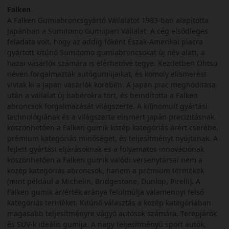
Falken
A Falken Gumiabroncsgyártó Vállalatot 1983-ban alapította
Japánban a Sumitomo Gumiipari Vállalat. A cég elsődleges
feladata volt, hogy az addig főként Észak-Amerikai piacra
gyártott kitűnő Sumitomo gumiabroncsokat új név alatt, a
hazai vásárlók számára is elérhetővé tegye. Kezdetben Ohtsu
néven forgalmazták autógumiijaikat, és komoly elismerést
vívtak ki a japán vásárlók körében. A japán piac meghódítása
után a vállalat új babérokra tört, és beindította a Falken
abroncsok forgalmazását világszerte. A kifinomult gyártási
technológiának és a világszerte elismert japán precizitásnak
köszönhetően a Falken gumik közép kategóriás árért cserébe,
prémium kategóriás minőséget, és teljesítményt nyújtanak. A
fejlett gyártási eljárásoknak és a folyamatos innovációnak
köszönhetően a Falken gumik valódi versenytársai nem a
közép kategóriás abroncsok, hanem a prémium termékek
(mint például a Michelin, Bridgestone, Dunlop, Pirelli). A
Falken gumik ár/érték aránya felülmúlja valamennyi felső
kategóriás terméket. Kitűnő választás a közép kategóriában
magasabb teljesítményre vágyó autósok számára. Terepjárók
és SUV-k ideális gumija. A nagy teljesítményű sport autók,