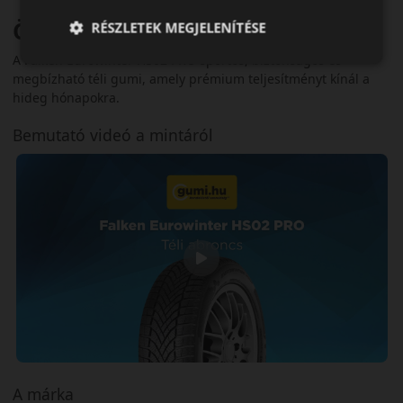
Összegzés
RÉSZLETEK MEGJELENÍTÉSE
A Falken Eurowinter HS02 PRO sportos, biztonságos és
megbízható téli gumi, amely prémium teljesítményt kínál a
hideg hónapokra.
Bemutató videó a mintáról
A márka