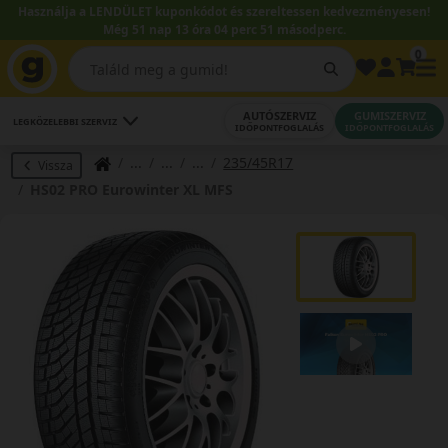
Használja a LENDÜLET kuponkódot és szereltessen kedvezményesen!
Még 51 nap 13 óra 04 perc 50 másodperc.
0
AUTÓSZERVIZ
GUMISZERVIZ
LEGKÖZELEBBI SZERVIZ
IDŐPONTFOGLALÁS
IDŐPONTFOGLALÁS
235/45R17
Vissza
HS02 PRO Eurowinter XL MFS