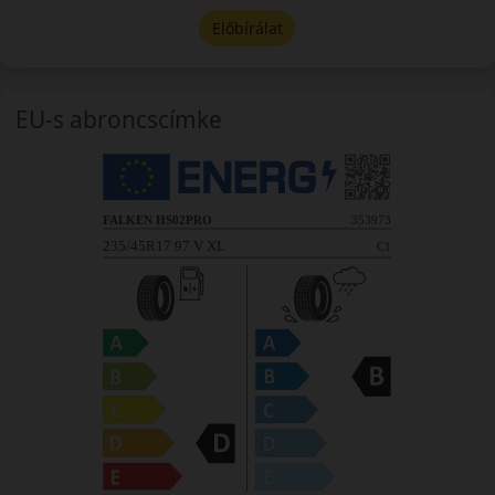
Előbírálat
EU-s abroncscímke