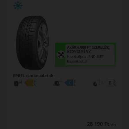
AKÁR 6.000 FT SZERELÉSI
KEDVEZMÉNY!
Használja a LENDÜLET
kuponkódot!
0%
EPREL cimke adatok:
0% THM
100% online
7 perc
FIZETHETEK RÉSZLETEKBEN?