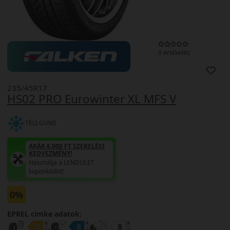
0 értékelés
235/45R17
HS02 PRO Eurowinter XL MFS V
TÉLI GUMI
AKÁR 6.000 FT SZERELÉSI
KEDVEZMÉNY!
Használja a LENDÜLET
kuponkódot!
0%
EPREL cimke adatok: