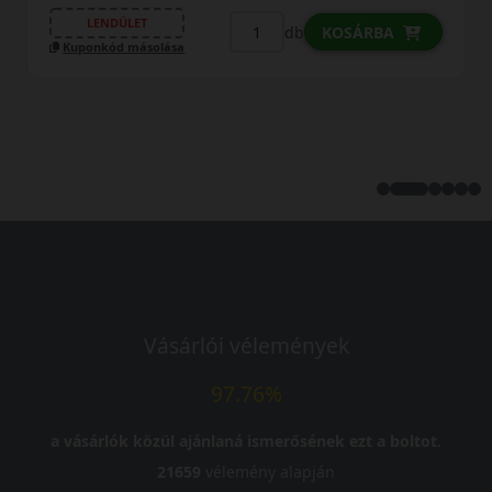
35 990 Ft
/db
LENDÜLET
db
KOSÁRBA
Kuponkód másolása
Vásárlói vélemények
97.76%
a vásárlók közül ajánlaná ismerősének ezt a boltot.
21659
vélemény alapján