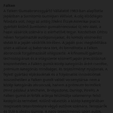
Falken
A Falken Gumiabroncsgyártó Vállalatot 1983-ban alapította
Japánban a Sumitomo Gumiipari Vállalat. A cég elsődleges
feladata volt, hogy az addig főként Észak-Amerikai piacra
gyártott kitűnő Sumitomo gumiabroncsokat új név alatt, a
hazai vásárlók számára is elérhetővé tegye. Kezdetben Ohtsu
néven forgalmazták autógumiijaikat, és komoly elismerést
vívtak ki a japán vásárlók körében. A japán piac meghódítása
után a vállalat új babérokra tört, és beindította a Falken
abroncsok forgalmazását világszerte. A kifinomult gyártási
technológiának és a világszerte elismert japán precizitásnak
köszönhetően a Falken gumik közép kategóriás árért cserébe,
prémium kategóriás minőséget, és teljesítményt nyújtanak. A
fejlett gyártási eljárásoknak és a folyamatos innovációnak
köszönhetően a Falken gumik valódi versenytársai nem a
közép kategóriás abroncsok, hanem a prémium termékek
(mint például a Michelin, Bridgestone, Dunlop, Pirelli). A
Falken gumik ár/érték aránya felülmúlja valamennyi felső
kategóriás terméket. Kitűnő választás a közép kategóriában
magasabb teljesítményre vágyó autósok számára. Terepjárók
és SUV-k ideális gumija. A nagy teljesítményű sport autók,