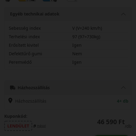
Egyéb technikai adatok
Sebesség index
V (V=240 km/h)
Terhelési index
97 (97=730kg)
Erősített kivitel
Igen
Defekttűrő gumi
Nem
Peremvédő
Igen
23545R17VHS02PX
Házhozszállítás
Házhozszállítás
4+ db
Kuponkód:
46 590 Ft
LENDÜLET
/db
másol