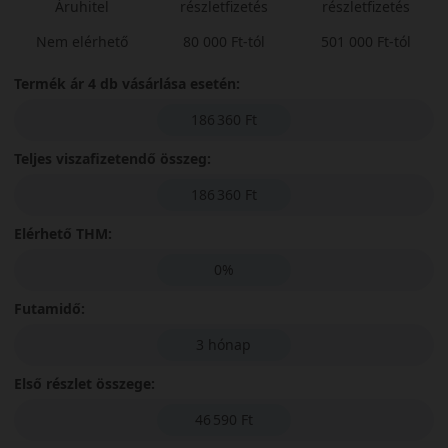
Áruhitel
részletfizetés
részletfizetés
Nem elérhető
80 000 Ft-tól
501 000 Ft-tól
Termék ár 4 db vásárlása esetén:
186 360 Ft
Teljes viszafizetendő összeg:
186 360 Ft
Elérhető THM:
0%
Futamidő:
3 hónap
Első részlet összege:
46 590 Ft