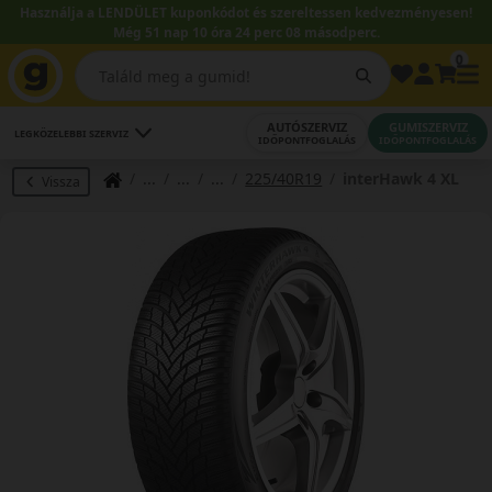
Használja a LENDÜLET kuponkódot és szereltessen kedvezményesen!
Még 51 nap 10 óra 24 perc 07 másodperc.
0
AUTÓSZERVIZ
GUMISZERVIZ
LEGKÖZELEBBI SZERVIZ
IDŐPONTFOGLALÁS
IDŐPONTFOGLALÁS
225/40R19
interHawk 4 XL
Vissza