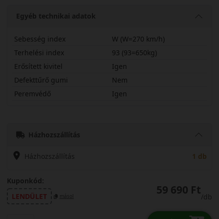
Egyéb technikai adatok
Sebesség index
W (W=270 km/h)
Terhelési index
93 (93=650kg)
Erősített kivitel
Igen
Defekttűrő gumi
Nem
Peremvédő
Igen
22540R19WWH4X
Házhozszállítás
Házhozszállítás
1 db
Kuponkód:
59 690 Ft
LENDÜLET
/db
másol