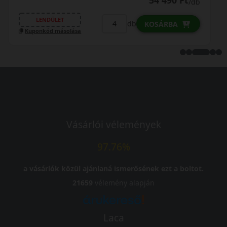
/db
LENDÜLET
db
KOSÁRBA
Kuponkód másolása
Vásárlói vélemények
97.76%
a vásárlók közül ajánlaná ismerősének ezt a boltot.
21659
vélemény alapján
Laca