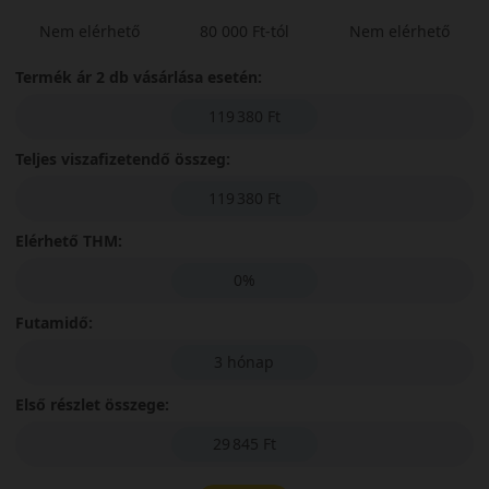
Nem elérhető
80 000 Ft-tól
Nem elérhető
Termék ár 2 db vásárlása esetén:
119 380 Ft
Teljes viszafizetendő összeg:
119 380 Ft
Elérhető THM:
0%
Futamidő:
3 hónap
Első részlet összege:
29 845 Ft