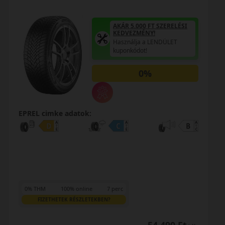
AKÁR 5.000 FT SZERELÉSI
KEDVEZMÉNY!
Használja a LENDÜLET
kuponkódot!
0%
EPREL cimke adatok:
0% THM
100% online
7 perc
FIZETHETEK RÉSZLETEKBEN?
61 590 Ft