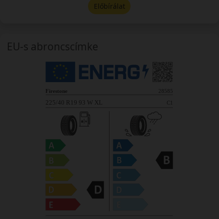
Előbírálat
EU-s abroncscímke