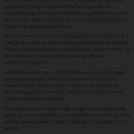
összeolvadt, hogy a hasonló értékeket képviselő két
nagyvállalat így már együtt uralhassák a gumiabroncspiacot.
Mind a mai napig a Bridgestone, mint a Firestone gyártója a
világelső az abroncsgyártók közül.
2014 óta már nem csak személyautókra, hanem SUV-okra is
kínálják téli, nyári és négy évszakos abroncsaikat. Ezen kívül
széles termékpalettájukon megtalálhatóak még a kisteher- és
teherautókra, valamint a mezőgazdasági gépekre
felszerelhető gumik is.
A Firestone abroncsai is a Bridgestone által nyújtott magas
minőséget sugallják, ennek köszönhetően a Firestone is
méltán elismert márka a piacon. Abroncsaik a közép- és
felső árkategóriába tartoznak, amellyel szintén biztosítani
tudják a prémium minőséget.
Ezek alapján nem véletlen, hogy a nagy múltú amerikai cég
rengeteg versenyben feltűnt, mint például a Le Mans 24 órán
át tartó versenyeiben is, amiből idén egy hollywoodi film is
készült.