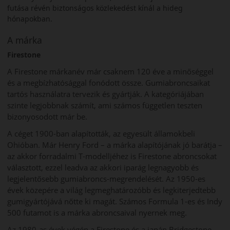
futása révén biztonságos közlekedést kínál a hideg
hónapokban.
A márka
Firestone
A Firestone márkanév már csaknem 120 éve a minőséggel
és a megbízhatósággal fonódott össze. Gumiabroncsaikat
tartós használatra tervezik és gyártják. A kategóriájában
szinte legjobbnak számít, ami számos független teszten
bizonyosodott már be.
A céget 1900-ban alapították, az egyesült államokbeli
Ohióban. Már Henry Ford – a márka alapítójának jó barátja –
az akkor forradalmi T-modelljéhez is Firestone abroncsokat
választott, ezzel leadva az akkori iparág legnagyobb és
legjelentősebb gumiabroncs-megrendelését. Az 1950-es
évek közepére a világ legmeghatározóbb és legkiterjedtebb
gumigyártójává nőtte ki magát. Számos Formula 1-es és Indy
500 futamot is a márka abroncsaival nyernek meg.
Az 1980-as évek végén a Firestone és a japán Bridgestone