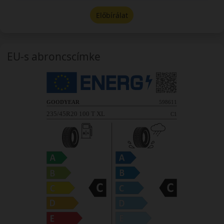
Előbírálat
EU-s abroncscímke