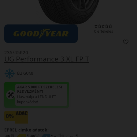
0 értékelés
235/45R20
UG Performance 3 XL FP T
TÉLI GUMI
AKÁR 5.000 FT SZERELÉSI
KEDVEZMÉNY!
Használja a LENDÜLET
kuponkódot!
0%
EPREL cimke adatok: