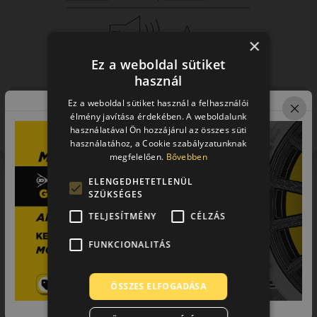
×
Ez a weboldal sütiket
használ
Figyelem a feltüntetett címke adatok tájékoztató
Ez a weboldal sütiket használ a felhasználói
jellegűek. Előfordulhat, hogy még a korábbi EU-s címkével
élmény javítása érdekében. A weboldalunk
használatával Ön hozzájárul az összes süti
ellátott abroncs kerül kiszállításra.
használatához, a Cookie szabályzatunknak
megfelelően.
Bővebben
ELENGEDHETETLENÜL
A mintázat
SZÜKSÉGES
Goodyear UltraGrip
TELJESÍTMÉNY
CÉLZÁS
Performance 3
FUNKCIONALITÁS
Goodyear UG Performance 3 téli gumiabroncs
Bevált téli teljesítmény
ÖSSZES ELFOGADÁSA
személyautókhoz