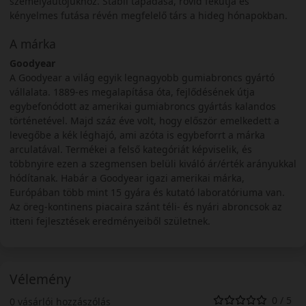
személyautójukhoz. Stabil tapadása, rövid fékútja és
kényelmes futása révén megfelelő társ a hideg hónapokban.
A márka
Goodyear
A Goodyear a világ egyik legnagyobb gumiabroncs gyártó
vállalata. 1889-es megalapítása óta, fejlődésének útja
egybefonódott az amerikai gumiabroncs gyártás kalandos
történetével. Majd száz éve volt, hogy először emelkedett a
levegőbe a kék léghajó, ami azóta is egybeforrt a márka
arculatával. Termékei a felső kategóriát képviselik, és
többnyire ezen a szegmensen belüli kiváló ár/érték arányukkal
hódítanak. Habár a Goodyear igazi amerikai márka,
Európában több mint 15 gyára és kutató laboratóriuma van.
Az öreg-kontinens piacaira szánt téli- és nyári abroncsok az
itteni fejlesztések eredményeiből születnek.
Vélemény
0 / 5
0 vásárlói hozzászólás