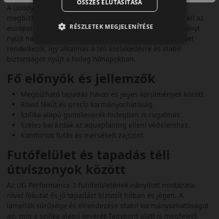
ÖSSZES ELUTASÍTÁSA
A Goodyear UltraGrip Performance 3 egy korábbi, de
megbízható téli gumiabroncs személyautókhoz. A modell az
RÉSZLETEK MEGJELENÍTÉSE
európai telek igényeire készült, és bizonyított teljesítményt
nyújt havas, jeges és nedves úton is. 3PMSF minősítéssel
rendelkezik, így alkalmas a téli közlekedésre és stabil
biztonságot nyújt a hideg hónapokban.
Fő előnyök és jellemzők
Megbízható tapadás havas és jeges körülmények között.
Rövid fékút és precíz kormányozhatóság.
Szilika alapú gumikeverék hidegben is rugalmas.
Széles barázdák az aquaplaning elleni védelemhez.
Komfortos futás és mérsékelt zajszint.
Futófelület és tapadás téli
útviszonyok között
Az UG Performance 3 futófelületének irányított mintázata
rövid fékutat és jó tapadást biztosít hóban és jégen. A
lamellák sűrűsége és elrendezése stabil kormányozhatóságot
ad, míg a szilika alapú keverék fagypont alatt is megfelelő