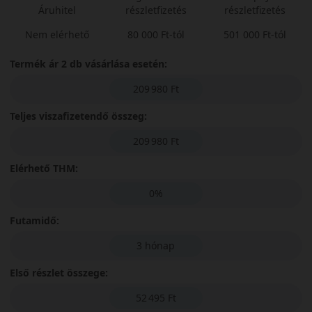
Áruhitel
részletfizetés
részletfizetés
Nem elérhető
80 000 Ft-tól
501 000 Ft-tól
Termék ár 2 db vásárlása esetén:
209 980 Ft
Teljes viszafizetendő összeg:
209 980 Ft
Elérhető THM:
0%
Futamidő:
3 hónap
Első részlet összege:
52 495 Ft