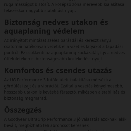
rugalmasságot biztosít. A középső zóna merevebb kialakítása
fékezéskor nagyobb stabilitást nyújt.
Biztonság nedves utakon és
aquaplaning védelem
Az irányított mintázat széles barázdái és keresztirányú
csatornái hatékonyan vezetik el a vizet és latyakot a tapadási
pontról. Ez csökkenti az aquaplaning kockázatát, így a nedves
útfelületeken is biztonságosabb közlekedést nyújt.
Komfortos és csendes utazás
Az UG Performance 3 futófelületi kialakítása mérsékli a
gördülési zajt és a vibrációt. Ezáltal a vezetés kényelmesebb,
hosszabb utakon is kevésbé fárasztó, miközben a stabilitás és
biztonság megmarad.
Összegzés
A Goodyear UltraGrip Performance 3 jó választás azoknak, akik
bevált, megbízható téli abroncsot keresnek