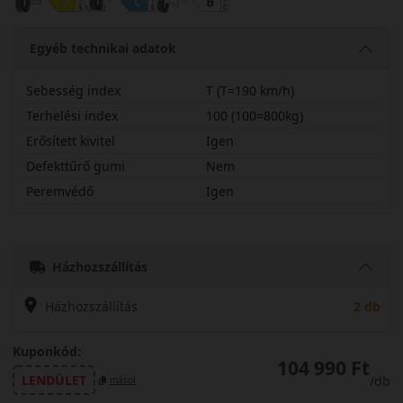
Egyéb technikai adatok
Sebesség index
T (T=190 km/h)
Terhelési index
100 (100=800kg)
Erősített kivitel
Igen
Defekttűrő gumi
Nem
Peremvédő
Igen
23545R20TUGP3X
Házhozszállítás
Házhozszállítás
2 db
Kuponkód:
104 990 Ft
LENDÜLET
/db
másol