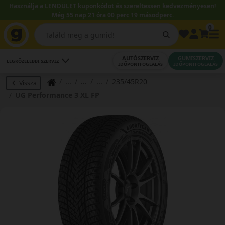
Használja a LENDÜLET kuponkódot és szereltessen kedvezményesen!
Még 55 nap 21 óra 00 perc 19 másodperc.
0
AUTÓSZERVIZ
GUMISZERVIZ
LEGKÖZELEBBI SZERVIZ
IDŐPONTFOGLALÁS
IDŐPONTFOGLALÁS
235/45R20
Vissza
UG Performance 3 XL FP