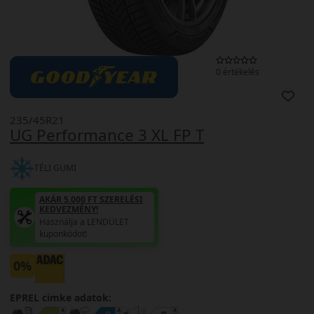
0 értékelés
235/45R21
UG Performance 3 XL FP T
TÉLI GUMI
AKÁR 5.000 FT SZERELÉSI
KEDVEZMÉNY!
Használja a LENDÜLET
kuponkódot!
0%
EPREL cimke adatok: