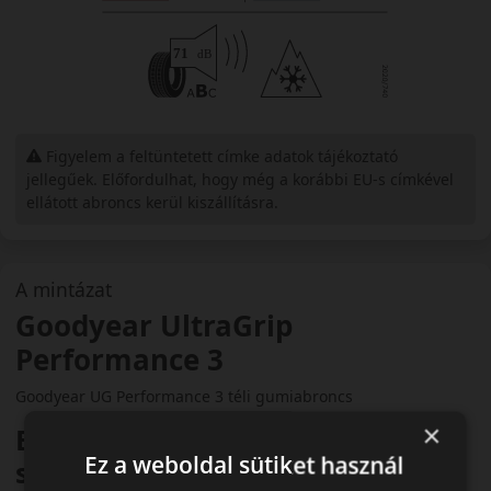
Figyelem a feltüntetett címke adatok tájékoztató
jellegűek. Előfordulhat, hogy még a korábbi EU-s címkével
ellátott abroncs kerül kiszállításra.
A mintázat
Goodyear UltraGrip
Performance 3
Goodyear UG Performance 3 téli gumiabroncs
×
Bevált téli teljesítmény
Ez a weboldal sütiket használ
személyautókhoz