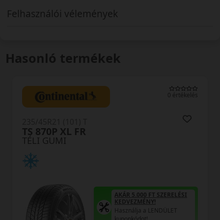
Felhasználói vélemények
Hasonló termékek
0 értékelés
235/45R21 (101) T
TS 870P XL FR
TÉLI GUMI
AKÁR 5.000 FT SZERELÉSI
KEDVEZMÉNY!
Használja a LENDÜLET
kuponkódot!