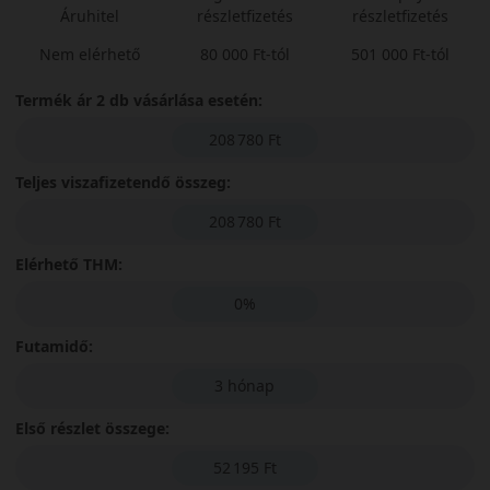
Áruhitel
részletfizetés
részletfizetés
Nem elérhető
80 000 Ft-tól
501 000 Ft-tól
Termék ár 2 db vásárlása esetén:
208 780 Ft
Teljes viszafizetendő összeg:
208 780 Ft
Elérhető THM:
0%
Futamidő:
3 hónap
Első részlet összege:
52 195 Ft