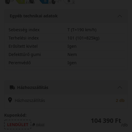
Egyéb technikai adatok
Sebesség index
T (T=190 km/h)
Terhelési index
101 (101=825kg)
Erősített kivitel
Igen
Defekttűrő gumi
Nem
Peremvédő
Igen
23545R21TUGP3X
Házhozszállítás
Házhozszállítás
2 db
Kuponkód:
104 390 Ft
LENDÜLET
/db
másol