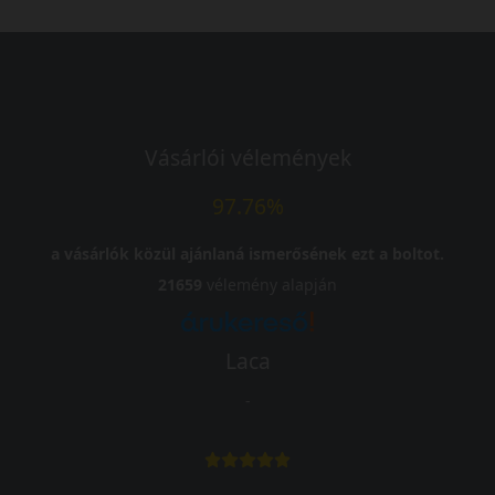
Vásárlói vélemények
97.76%
a vásárlók közül ajánlaná ismerősének ezt a boltot.
21659
vélemény alapján
Laca
-