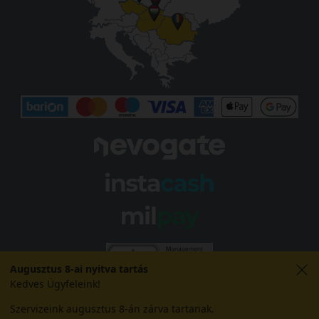
Augusztus 8-ai nyitva tartás
Kedves Ügyfeleink!
Szervizeink augusztus 8-án zárva tartanak.