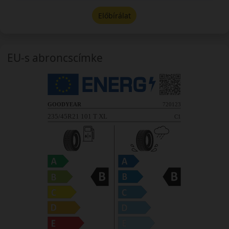
Előbírálat
EU-s abroncscímke