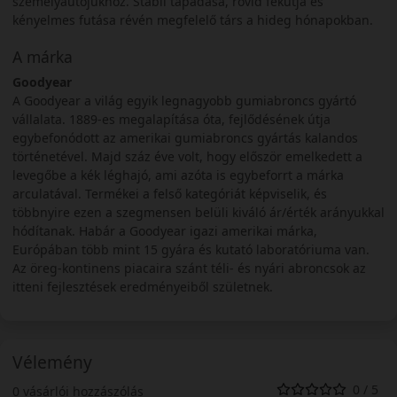
személyautójukhoz. Stabil tapadása, rövid fékútja és
kényelmes futása révén megfelelő társ a hideg hónapokban.
A márka
Goodyear
A Goodyear a világ egyik legnagyobb gumiabroncs gyártó
vállalata. 1889-es megalapítása óta, fejlődésének útja
egybefonódott az amerikai gumiabroncs gyártás kalandos
történetével. Majd száz éve volt, hogy először emelkedett a
levegőbe a kék léghajó, ami azóta is egybeforrt a márka
arculatával. Termékei a felső kategóriát képviselik, és
többnyire ezen a szegmensen belüli kiváló ár/érték arányukkal
hódítanak. Habár a Goodyear igazi amerikai márka,
Európában több mint 15 gyára és kutató laboratóriuma van.
Az öreg-kontinens piacaira szánt téli- és nyári abroncsok az
itteni fejlesztések eredményeiből születnek.
Vélemény
0 / 5
0 vásárlói hozzászólás