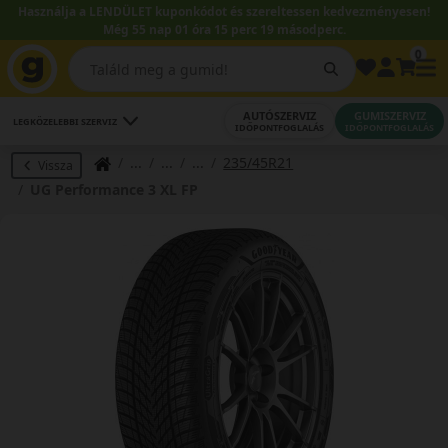
Használja a LENDÜLET kuponkódot és szereltessen kedvezményesen!
Még 55 nap 01 óra 15 perc 18 másodperc.
0
AUTÓSZERVIZ
GUMISZERVIZ
LEGKÖZELEBBI SZERVIZ
IDŐPONTFOGLALÁS
IDŐPONTFOGLALÁS
235/45R21
Vissza
UG Performance 3 XL FP