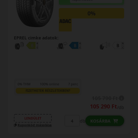
0%
EPREL cimke adatok:
0% THM
100% online
7 perc
FIZETHETEK RÉSZLETEKBEN?
105 790 Ft
105 290 Ft
/db
LENDÜLET
db
KOSÁRBA
Kuponkód másolása