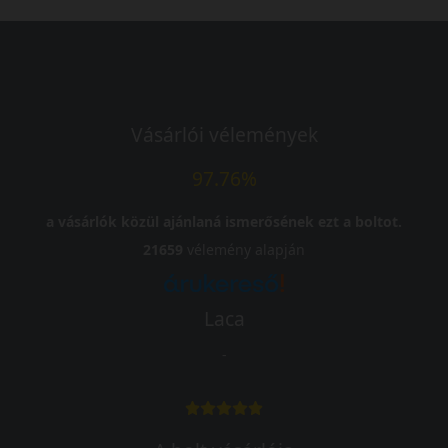
Vásárlói vélemények
97.76%
a vásárlók közül ajánlaná ismerősének ezt a boltot.
21659
vélemény alapján
Laca
-