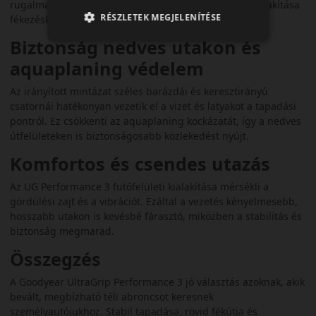
rugalmasságot biztosít. A középső zóna merevebb kialakítása
RÉSZLETEK MEGJELENÍTÉSE
fékezéskor nagyobb stabilitást nyújt.
Biztonság nedves utakon és
aquaplaning védelem
Az irányított mintázat széles barázdái és keresztirányú
csatornái hatékonyan vezetik el a vizet és latyakot a tapadási
pontról. Ez csökkenti az aquaplaning kockázatát, így a nedves
útfelületeken is biztonságosabb közlekedést nyújt.
Komfortos és csendes utazás
Az UG Performance 3 futófelületi kialakítása mérsékli a
gördülési zajt és a vibrációt. Ezáltal a vezetés kényelmesebb,
hosszabb utakon is kevésbé fárasztó, miközben a stabilitás és
biztonság megmarad.
Összegzés
A Goodyear UltraGrip Performance 3 jó választás azoknak, akik
bevált, megbízható téli abroncsot keresnek
személyautójukhoz. Stabil tapadása, rövid fékútja és