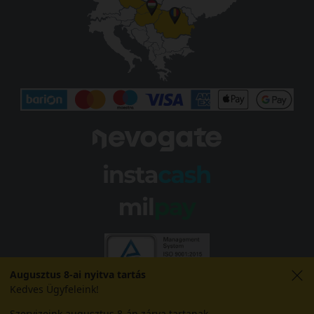
Augusztus 8-ai nyitva tartás
Kedves Ügyfeleink!
Szervizeink augusztus 8-án zárva tartanak.