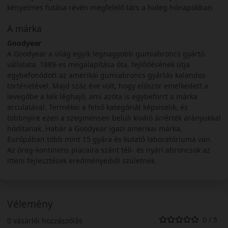
kényelmes futása révén megfelelő társ a hideg hónapokban.
A márka
Goodyear
A Goodyear a világ egyik legnagyobb gumiabroncs gyártó
vállalata. 1889-es megalapítása óta, fejlődésének útja
egybefonódott az amerikai gumiabroncs gyártás kalandos
történetével. Majd száz éve volt, hogy először emelkedett a
levegőbe a kék léghajó, ami azóta is egybeforrt a márka
arculatával. Termékei a felső kategóriát képviselik, és
többnyire ezen a szegmensen belüli kiváló ár/érték arányukkal
hódítanak. Habár a Goodyear igazi amerikai márka,
Európában több mint 15 gyára és kutató laboratóriuma van.
Az öreg-kontinens piacaira szánt téli- és nyári abroncsok az
itteni fejlesztések eredményeiből születnek.
Vélemény
0 / 5
0 vásárlói hozzászólás