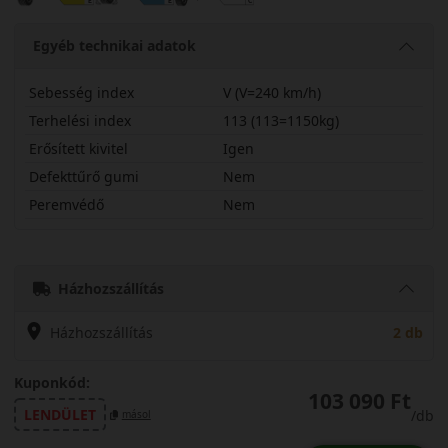
Egyéb technikai adatok
Sebesség index
V (V=240 km/h)
Terhelési index
113 (113=1150kg)
Erősített kivitel
Igen
Defekttűrő gumi
Nem
Peremvédő
Nem
25560R19VUGP3X
Házhozszállítás
Házhozszállítás
2 db
Kuponkód:
103 090 Ft
LENDÜLET
/db
másol