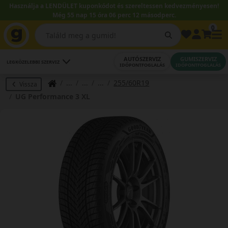
Használja a LENDÜLET kuponkódot és szereltessen kedvezményesen!
Még 55 nap 15 óra 06 perc 12 másodperc.
0
AUTÓSZERVIZ
GUMISZERVIZ
LEGKÖZELEBBI SZERVIZ
IDŐPONTFOGLALÁS
IDŐPONTFOGLALÁS
255/60R19
Vissza
UG Performance 3 XL