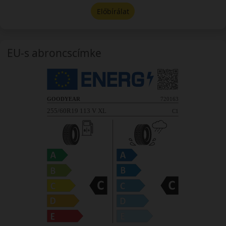
Előbírálat
EU-s abroncscímke