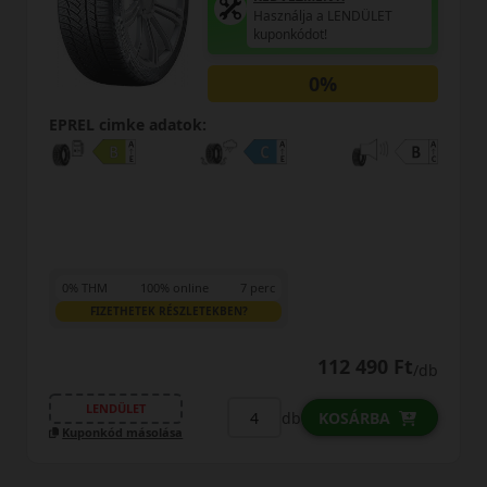
Használja a LENDÜLET
kuponkódot!
0%
EPREL cimke adatok:
0% THM
100% online
7 perc
FIZETHETEK RÉSZLETEKBEN?
112 490 Ft
/db
LENDÜLET
db
KOSÁRBA
Kuponkód másolása