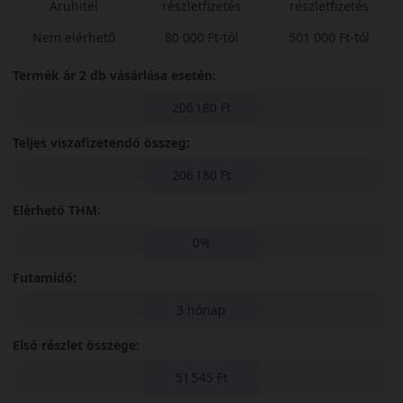
Áruhitel
részletfizetés
részletfizetés
Nem elérhető
80 000 Ft-tól
501 000 Ft-tól
Termék ár 2 db vásárlása esetén:
206 180 Ft
Teljes viszafizetendő összeg:
206 180 Ft
Elérhető THM:
0%
Futamidő:
3 hónap
Első részlet összege:
51 545 Ft