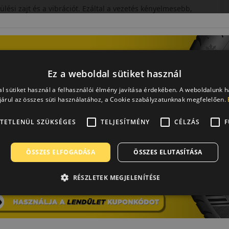
lési zajt és a vibrációt. Ezáltal a vezetés kényelmesebb,
s és biztonság megmarad.
ik bevált, megbízható téli abroncsot keresnek
elmes futása révén megfelelő társ a hideg hónapokban.
Ez a weboldal sütiket használ
l sütiket használ a felhasználói élmény javítása érdekében. A weboldalunk 
árul az összes süti használatához, a Cookie szabályzatunknak megfelelően.
lalata. 1889-es megalapítása óta, fejlődésének útja
TETLENÜL SZÜKSÉGES
TELJESÍTMÉNY
CÉLZÁS
F
ténetével. Majd száz éve volt, hogy először emelkedett a
latával. Termékei a felső kategóriát képviselik, és többnyire
anak. Habár a Goodyear igazi amerikai márka, Európában több
ÖSSZES ELFOGADÁSA
ÖSSZES ELUTASÍTÁSA
 piacaira szánt téli- és nyári abroncsok az itteni fejlesztések
RÉSZLETEK MEGJELENÍTÉSE
0 / 5