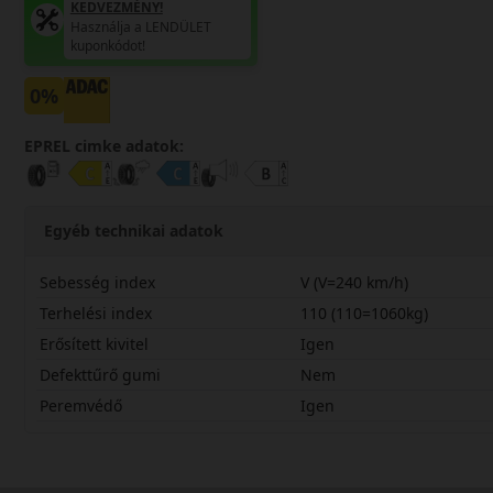
KEDVEZMÉNY!
Használja a LENDÜLET
kuponkódot!
0%
EPREL cimke adatok:
Egyéb technikai adatok
Sebesség index
V (V=240 km/h)
Terhelési index
110 (110=1060kg)
Erősített kivitel
Igen
Defekttűrő gumi
Nem
Peremvédő
Igen
27545R21VUGP3X