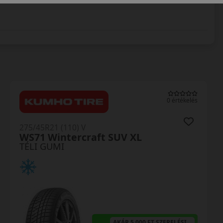
0 értékelés
275/45R21 (110) V
WS71 Wintercraft SUV XL
TÉLI GUMI
AKÁR 5.000 FT SZERELÉSI