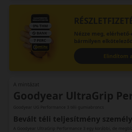
RÉSZLETFIZET
Nézze meg, elérhető-e
bármilyen elköteleződ
Elindítom a
A mintázat
Goodyear UltraGrip P
Goodyear UG Performance 3 téli gumiabroncs
Bevált téli teljesítmény szemé
A Goodyear UltraGrip Performance 3 egy korábbi, de megbí