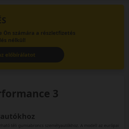
ÉS
 Ön számára a részletfizetés
és nélkül!
z előbírálatot
erformance 3
lyautókhoz
zható téli gumiabroncs személyautókhoz. A modell az európai