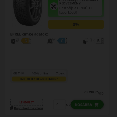
KEDVEZMÉNY!
Használja a LENDÜLET
kuponkódot!
0%
EPREL cimke adatok:
0% THM
100% online
7 perc
FIZETHETEK RÉSZLETEKBEN?
73 790 Ft
/db
LENDÜLET
db
KOSÁRBA
Kuponkód másolása