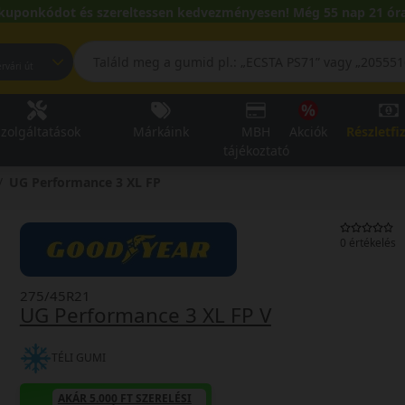
kuponkódot és szereltessen kedvezményesen! Még 55 nap 21 óra
pest, Fehérvári út
zolgáltatások
Márkáink
MBH
Akciók
Részletfi
tájékoztató
UG Performance 3 XL FP
0 értékelés
275/45R21
UG Performance 3 XL FP V
TÉLI GUMI
AKÁR 5.000 FT SZERELÉSI