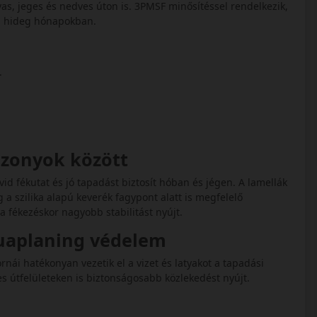
avas, jeges és nedves úton is. 3PMSF minősítéssel rendelkezik,
t a hideg hónapokban.
.
iszonyok között
id fékutat és jó tapadást biztosít hóban és jégen. A lamellák
a szilika alapú keverék fagypont alatt is megfelelő
a fékezéskor nagyobb stabilitást nyújt.
quaplaning védelem
rnái hatékonyan vezetik el a vizet és latyakot a tapadási
es útfelületeken is biztonságosabb közlekedést nyújt.