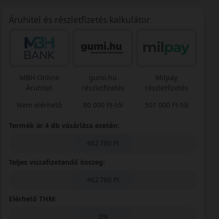
Áruhitel és részletfizetés kalkulátor
MBH Online
gumi.hu
Milpay
Áruhitel
részletfizetés
részletfizetés
Nem elérhető
80 000 Ft-tól
501 000 Ft-tól
Termék ár 4 db vásárlása esetén:
462 760 Ft
Teljes viszafizetendő összeg:
462 760 Ft
Elérhető THM:
0%