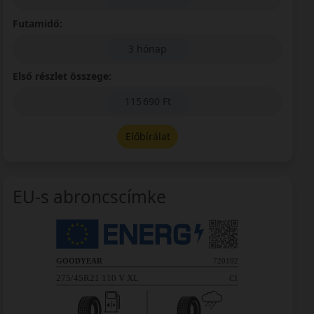
Futamidő:
3 hónap
Első részlet összege:
115 690 Ft
Előbírálat
EU-s abroncscímke