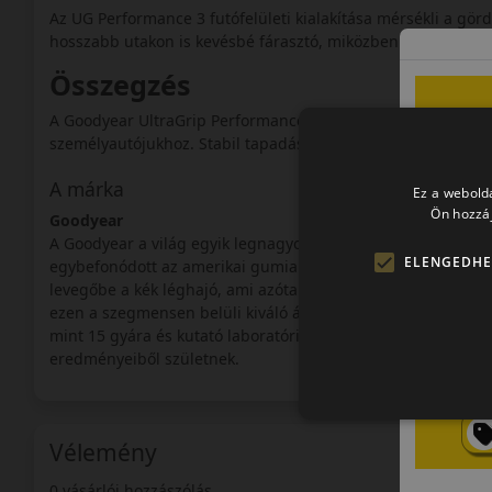
Az UG Performance 3 futófelületi kialakítása mérsékli a gördü
hosszabb utakon is kevésbé fárasztó, miközben a stabilitá
Összegzés
A Goodyear UltraGrip Performance 3 jó választás azoknak, ak
személyautójukhoz. Stabil tapadása, rövid fékútja és kény
A márka
Ez a webolda
Ön hozzáj
Goodyear
A Goodyear a világ egyik legnagyobb gumiabroncs gyártó vál
ELENGEDHE
egybefonódott az amerikai gumiabroncs gyártás kalandos tör
levegőbe a kék léghajó, ami azóta is egybeforrt a márka arcu
ezen a szegmensen belüli kiváló ár/érték arányukkal hódít
mint 15 gyára és kutató laboratóriuma van. Az öreg-kontinens
eredményeiből születnek.
Vélemény
0 vásárlói hozzászólás