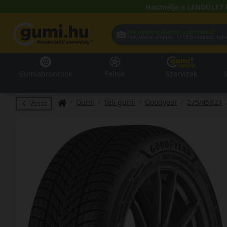
Használja a LENDÜLET 
Hol szeretné átvenni a termékeit?
Helyadatai alapján:
1119 Buda
Gumiabroncsok
Felnik
Szervizek
S
Gumi
Téli gumi
Goodyear
275/45R21
Vissza