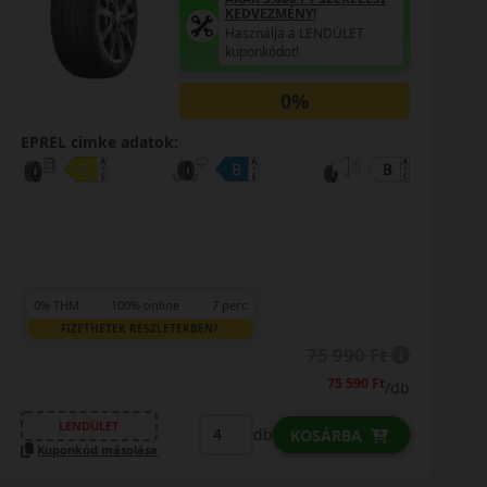
KEDVEZMÉNY!
Használja a LENDÜLET
kuponkódot!
0%
EPREL cimke adatok:
0% THM
100% online
7 perc
FIZETHETEK RÉSZLETEKBEN?
75 990 Ft
75 590 Ft
/db
LENDÜLET
db
KOSÁRBA
Kuponkód másolása