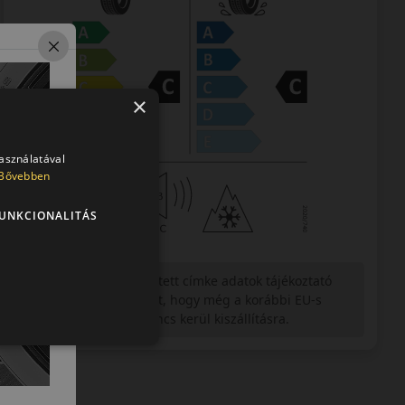
×
használatával
Bővebben
UNKCIONALITÁS
Figyelem a feltüntetett címke adatok tájékoztató
jellegűek. Előfordulhat, hogy még a korábbi EU-s
címkével ellátott abroncs kerül kiszállításra.