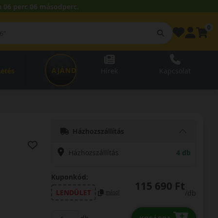
 06 perc 05 másodperc.
0
AJÁNDÉKUTALVÁNY
zetés
Hírek
Kapcsolat
Házhozszállítás
Házhozszállítás
4 db
Kuponkód:
115 690 Ft
LENDÜLET
/db
másol