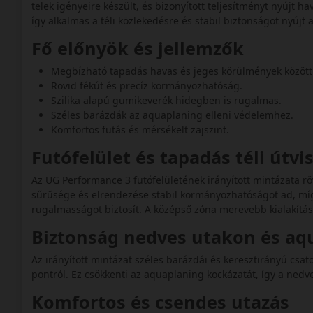
telek igényeire készült, és bizonyított teljesítményt nyújt h
így alkalmas a téli közlekedésre és stabil biztonságot nyúj
Fő előnyök és jellemzők
Megbízható tapadás havas és jeges körülmények között
Rövid fékút és precíz kormányozhatóság.
Szilika alapú gumikeverék hidegben is rugalmas.
Széles barázdák az aquaplaning elleni védelemhez.
Komfortos futás és mérsékelt zajszint.
Futófelület és tapadás téli útv
Az UG Performance 3 futófelületének irányított mintázata röv
sűrűsége és elrendezése stabil kormányozhatóságot ad, míg 
rugalmasságot biztosít. A középső zóna merevebb kialakítás
Biztonság nedves utakon és a
Az irányított mintázat széles barázdái és keresztirányú csato
pontról. Ez csökkenti az aquaplaning kockázatát, így a nedv
Komfortos és csendes utazás