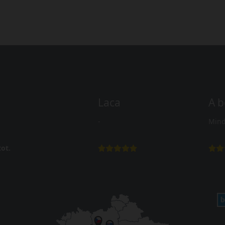
Laca
A b
-
Mind
ot.