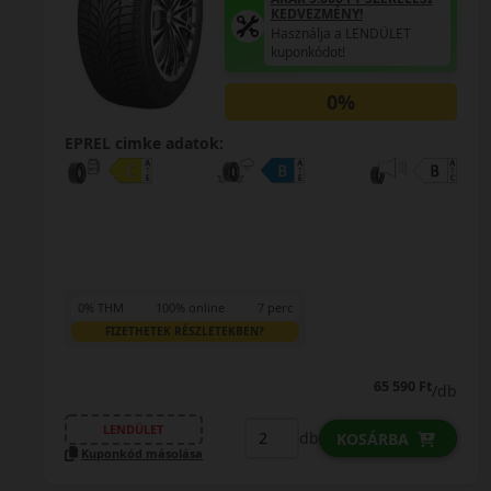
KEDVEZMÉNY!
Használja a LENDÜLET
kuponkódot!
0%
EPREL cimke adatok:
0% THM
100% online
7 perc
FIZETHETEK RÉSZLETEKBEN?
65 590 Ft
/db
LENDÜLET
db
KOSÁRBA
Kuponkód másolása