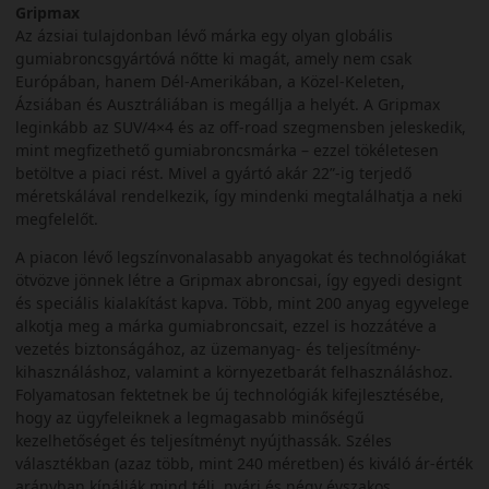
Gripmax
Az ázsiai tulajdonban lévő márka egy olyan globális
gumiabroncsgyártóvá nőtte ki magát, amely nem csak
Európában, hanem Dél-Amerikában, a Közel-Keleten,
Ázsiában és Ausztráliában is megállja a helyét. A Gripmax
leginkább az SUV/4×4 és az off-road szegmensben jeleskedik,
mint megfizethető gumiabroncsmárka – ezzel tökéletesen
betöltve a piaci rést. Mivel a gyártó akár 22”-ig terjedő
méretskálával rendelkezik, így mindenki megtalálhatja a neki
megfelelőt.
A piacon lévő legszínvonalasabb anyagokat és technológiákat
ötvözve jönnek létre a Gripmax abroncsai, így egyedi designt
és speciális kialakítást kapva. Több, mint 200 anyag egyvelege
alkotja meg a márka gumiabroncsait, ezzel is hozzátéve a
vezetés biztonságához, az üzemanyag- és teljesítmény-
kihasználáshoz, valamint a környezetbarát felhasználáshoz.
Folyamatosan fektetnek be új technológiák kifejlesztésébe,
hogy az ügyfeleiknek a legmagasabb minőségű
kezelhetőséget és teljesítményt nyújthassák. Széles
választékban (azaz több, mint 240 méretben) és kiváló ár-érték
arányban kínálják mind téli, nyári és négy évszakos