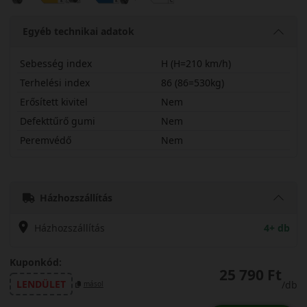
Egyéb technikai adatok
Sebesség index
H (H=210 km/h)
Terhelési index
86 (86=530kg)
Erősített kivitel
Nem
Defekttűrő gumi
Nem
Peremvédő
Nem
18560R16HSGPW
Házhozszállítás
Házhozszállítás
4+ db
Kuponkód:
25 790 Ft
LENDÜLET
/db
másol