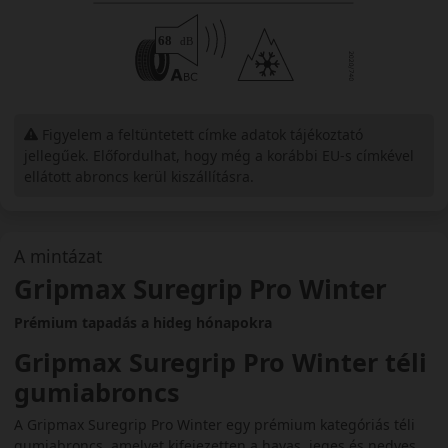
Figyelem a feltüntetett címke adatok tájékoztató
jellegűek. Előfordulhat, hogy még a korábbi EU-s címkével
ellátott abroncs kerül kiszállításra.
A mintázat
Gripmax Suregrip Pro Winter
Prémium tapadás a hideg hónapokra
Gripmax Suregrip Pro Winter téli
gumiabroncs
A Gripmax Suregrip Pro Winter egy prémium kategóriás téli
gumiabroncs, amelyet kifejezetten a havas, jeges és nedves