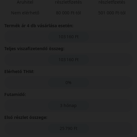
Áruhitel
részletfizetés
részletfizetés
Nem elérhető
80 000 Ft-tól
501 000 Ft-tól
Termék ár 4 db vásárlása esetén:
103 160 Ft
Teljes viszafizetendő összeg:
103 160 Ft
Elérhető THM:
0%
Futamidő:
3 hónap
Első részlet összege:
25 790 Ft