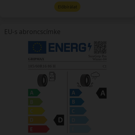
Előbírálat
EU-s abroncscímke