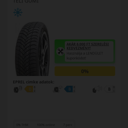
TÉLI GUMI
AKÁR 6.000 FT SZERELÉSI
KEDVEZMÉNY!
Használja a LENDÜLET
kuponkódot!
0%
:
EPREL cimke adatok:
e
7 perc
0% THM
100% online