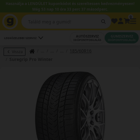
Használja a LENDÜLET kuponkódot és szereltessen kedvezményesen!
Még 53 nap 10 óra 33 perc 36 másodperc.
0
AUTÓSZERVIZ
GUMISZERVIZ
LEGKÖZELEBBI SZERVIZ
IDŐPONTFOGLALÁS
IDŐPONTFOGLALÁS
185/60R16
Vissza
Suregrip Pro Winter