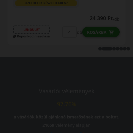
TEKBEN?
FIZETHETEK RÉSZLETEKB
24 390 Ft
/db
LENDÜLET
db
KOSÁRBA
Kuponkód másolása
Vásárlói vélemények
97.76%
a vásárlók közül ajánlaná ismerősének ezt a boltot.
21659
vélemény alapján