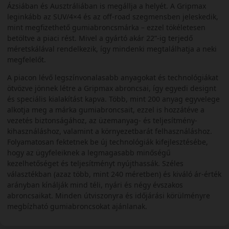
Ázsiában és Ausztráliában is megállja a helyét. A Gripmax
leginkább az SUV/4×4 és az off-road szegmensben jeleskedik,
mint megfizethető gumiabroncsmárka – ezzel tökéletesen
betöltve a piaci rést. Mivel a gyártó akár 22”-ig terjedő
méretskálával rendelkezik, így mindenki megtalálhatja a neki
megfelelőt.
A piacon lévő legszínvonalasabb anyagokat és technológiákat
ötvözve jönnek létre a Gripmax abroncsai, így egyedi designt
és speciális kialakítást kapva. Több, mint 200 anyag egyvelege
alkotja meg a márka gumiabroncsait, ezzel is hozzátéve a
vezetés biztonságához, az üzemanyag- és teljesítmény-
kihasználáshoz, valamint a környezetbarát felhasználáshoz.
Folyamatosan fektetnek be új technológiák kifejlesztésébe,
hogy az ügyfeleiknek a legmagasabb minőségű
kezelhetőséget és teljesítményt nyújthassák. Széles
választékban (azaz több, mint 240 méretben) és kiváló ár-érték
arányban kínálják mind téli, nyári és négy évszakos
abroncsaikat. Minden útviszonyra és időjárási körülményre
megbízható gumiabroncsokat ajánlanak.