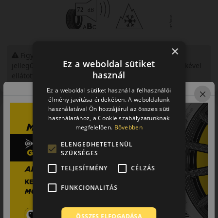
×
Figyelem a feltüntetett címke adatok tájékoztató
Ez a weboldal sütiket
jellegűek. Előfordulhat, hogy még a korábbi EU-s címkével
használ
ellátott abroncs kerül kiszállításra.
Ez a weboldal sütiket használ a felhasználói
élmény javítása érdekében. A weboldalunk
használatával Ön hozzájárul az összes süti
A mintázat
használatához, a Cookie szabályzatunknak
Gripmax Stature M/S
megfelelően.
Bővebben
ELENGEDHETETLENÜL
SUV-ok és nagy teljesítményű autók téli abroncsa
SZÜKSÉGES
Gripmax Stature MS téli
TELJESÍTMÉNY
CÉLZÁS
gumiabroncs
FUNKCIONALITÁS
A Gripmax Stature MS kifejezetten nagy teljesítményű
járművekhez és SUV-okhoz fejlesztett téli abroncs. Robusztus
ÖSSZES ELFOGADÁSA
kialakítása, erős szerkezete és fejlett futófelülete révén