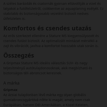
A széles barázdák és csatornák gyorsan eltávolítják a vizet és
latyakot a futófelületről, csökkentve az aquaplaning esélyét. Ez
stabilabb és biztonságosabb vezetést biztosít nedves
útfelületen is.
Komfortos és csendes utazás
Az erős szerkezet ellenére a Stature MS kiegyensúlyozott és
csendes futást biztosít. Az optimalizált mintázat mérsékli a
zajt és vibrációt, javítva a komfortot hosszabb utak során is.
Összegzés
A Gripmax Stature MS ideális választás SUV- és nagy
teljesítményű autótulajdonosoknak, akik megbízható és
biztonságos téli abroncsot keresnek.
A márka
Gripmax
Az ázsiai tulajdonban lévő márka egy olyan globális
gumiabroncsgyártóvá nőtte ki magát, amely nem csak
Európában, hanem Dél-Amerikában, a Közel-Keleten,