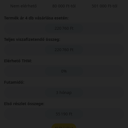
Nem elérhető
80 000 Ft-tól
501 000 Ft-tól
Termék ár 4 db vásárlása esetén:
220 760 Ft
Teljes viszafizetendő összeg:
220 760 Ft
Elérhető THM:
0%
Futamidő:
3 hónap
Első részlet összege:
55 190 Ft