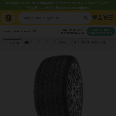
Használja a LENDÜLET kuponkódot és szereltessen kedvezményesen!
Még 55 nap 20 óra 59 perc 07 másodperc.
0
AUTÓSZERVIZ
GUMISZERVIZ
LEGKÖZELEBBI SZERVIZ
IDŐPONTFOGLALÁS
IDŐPONTFOGLALÁS
235/65R19
Stature MS XL
Vissza