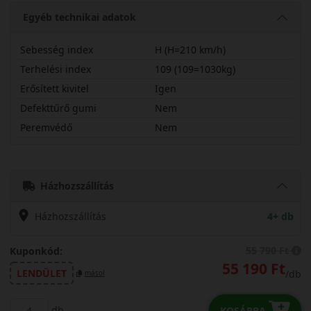
Egyéb technikai adatok
Sebesség index
H (H=210 km/h)
Terhelési index
109 (109=1030kg)
Erősített kivitel
Igen
Defekttűrő gumi
Nem
Peremvédő
Nem
23565R19HSTATX
Házhozszállítás
Házhozszállítás
4+ db
55 790 Ft
Kuponkód:
55 190 Ft
LENDÜLET
/db
másol
db
KOSÁRBA