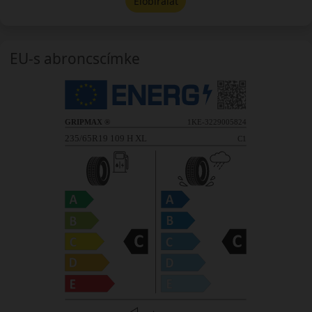
Előbírálat
EU-s abroncscímke