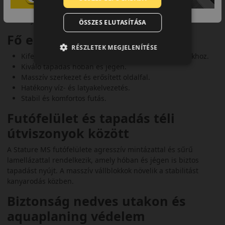
biztosítja a stabilitást és tapadást a téli körülmények között is.
3PMSF jelöléssel rendelkezik.
ÖSSZES ELUTASÍTÁSA
Fő előnyök és jellemzők
RÉSZLETEK MEGJELENÍTÉSE
Kifejezetten SUV-okhoz és nagy teljesítményű autókhoz.
Kiváló tapadás hóban és jégen.
Masszív szerkezet és erősített oldalfal.
Hatékony víz- és latyakelvezetés.
Stabil és komfortos futás.
Futófelület és tapadás téli
útviszonyok között
A Stature MS futófelülete agresszív mintázattal és sűrű
lamellázattal rendelkezik, amely hóban és jégen is biztos
tapadást nyújt. A masszív vállblokkok növelik a stabilitást
kanyarodás közben.
Biztonság nedves utakon és
aquaplaning védelem