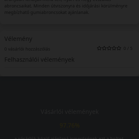
abroncsaikat. Minden útviszonyra és időjárási körülményre
megbízható gumiabroncsokat ajánlanak.
Vélemény
0 / 5
0 vásárlói hozzászólás
Felhasználói vélemények
Vásárlói vélemények
97.76%
a vásárlók közül ajánlaná ismerősének ezt a boltot.