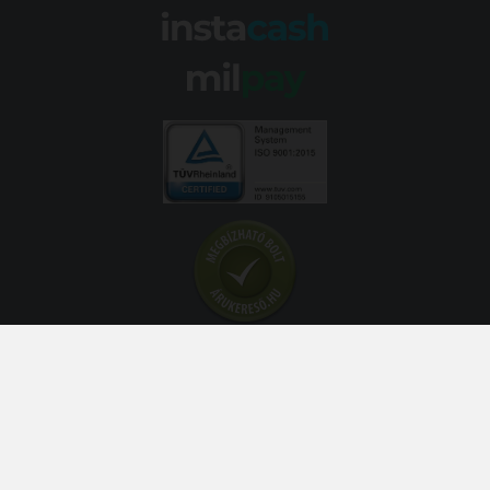
© 2026 Abroncs Kereskedőház Kft. | gumi.hu - Rendeléstől
szerelésig™