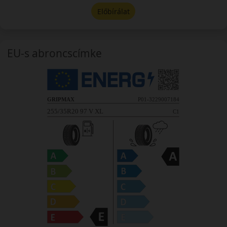
Előbírálat
EU-s abroncscímke