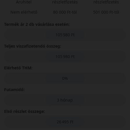
Áruhitel
részletfizetés
részletfizetés
Nem elérhető
80 000 Ft-tól
501 000 Ft-tól
Termék ár 2 db vásárlása esetén:
105 980 Ft
Teljes viszafizetendő összeg:
105 980 Ft
Elérhető THM:
0%
Futamidő:
3 hónap
Első részlet összege:
26 495 Ft