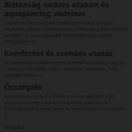
Biztonság nedves utakon és
aquaplaning védelem
A széles és mély barázdák hatékonyan vezetik el a vizet,
latyakot és hólevet a futófelületről, csökkentve a vízen felúszás
veszélyét. Ez biztonságosabb közlekedést nyújt nedves
útfelületeken is.
Komfortos és csendes utazás
Az optimalizált blokkelrendezés mérsékli a gördülési zajt, így
a Suregrip Pro Winter futása csendes és kényelmes, még
hosszabb utakon is.
Összegzés
A Gripmax Suregrip Pro Winter prémium választás a téli
hónapokra, amely kiemelkedő tapadást, stabilitást és
komfortot biztosít havas, jeges és nedves körülmények között
is.
A márka