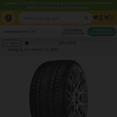
Használja a LENDÜLET kuponkódot és szereltessen kedvezményesen!
Még 53 nap 05 óra 25 perc 48 másodperc.
0
AUTÓSZERVIZ
GUMISZERVIZ
LEGKÖZELEBBI SZERVIZ
IDŐPONTFOGLALÁS
IDŐPONTFOGLALÁS
255/35R20
Vissza
Suregrip Pro Winter XL BSW