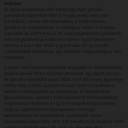
Gripmax
Az ázsiai tulajdonban lévő márka egy olyan globális
gumiabroncsgyártóvá nőtte ki magát, amely nem csak
Európában, hanem Dél-Amerikában, a Közel-Keleten,
Ázsiában és Ausztráliában is megállja a helyét. A Gripmax
leginkább az SUV/4×4 és az off-road szegmensben jeleskedik,
mint megfizethető gumiabroncsmárka – ezzel tökéletesen
betöltve a piaci rést. Mivel a gyártó akár 22”-ig terjedő
méretskálával rendelkezik, így mindenki megtalálhatja a neki
megfelelőt.
A piacon lévő legszínvonalasabb anyagokat és technológiákat
ötvözve jönnek létre a Gripmax abroncsai, így egyedi designt
és speciális kialakítást kapva. Több, mint 200 anyag egyvelege
alkotja meg a márka gumiabroncsait, ezzel is hozzátéve a
vezetés biztonságához, az üzemanyag- és teljesítmény-
kihasználáshoz, valamint a környezetbarát felhasználáshoz.
Folyamatosan fektetnek be új technológiák kifejlesztésébe,
hogy az ügyfeleiknek a legmagasabb minőségű
kezelhetőséget és teljesítményt nyújthassák. Széles
választékban (azaz több, mint 240 méretben) és kiváló ár-érték
arányban kínálják mind téli, nyári és négy évszakos