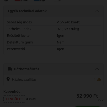
Egyéb technikai adatok
Sebesség index
V (V=240 km/h)
Terhelési index
97 (97=730kg)
Erősített kivitel
Igen
Defekttűrő gumi
Nem
Peremvédő
Igen
25535R20VSGPWX
Házhozszállítás
Házhozszállítás
1 db
Kuponkód:
52 990 Ft
LENDÜLET
/db
másol