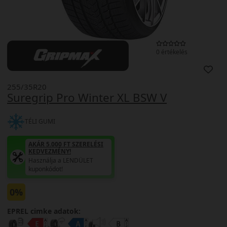
0 értékelés
255/35R20
Suregrip Pro Winter XL BSW V
TÉLI GUMI
AKÁR 5.000 FT SZERELÉSI
KEDVEZMÉNY!
Használja a LENDÜLET
kuponkódot!
0%
EPREL cimke adatok: