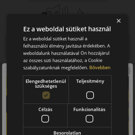
×
Ez a weboldal sütiket használ
Ez a weboldal sütiket használ a
Figyelem a feltüntetett címke adatok tájékoztató
felhasználói élmény javítása érdekében. A
jellegűek. Előfordulhat, hogy még a korábbi EU-s címkével
weboldalunk használatával Ön hozzájárul
ellátott abroncs kerül kiszállításra.
az összes süti használatához, a Cookie
szabályzatunknak megfelelően.
Bővebben
A mintázat
Elengedhetetlenül
Teljesítmény
Gripmax Suregrip Pro Winter
szükséges
Prémium tapadás a hideg hónapokra
Gripmax Suregrip Pro Winter téli
Célzás
Funkcionalitás
gumiabroncs
A Gripmax Suregrip Pro Winter egy prémium kategóriás téli
Besorolatlan
gumiabroncs, amelyet kifejezetten a havas, jeges és nedves