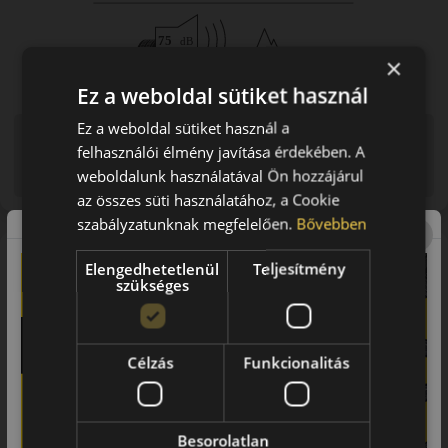
×
Ez a weboldal sütiket használ
Ez a weboldal sütiket használ a
Figyelem a feltüntetett címke adatok tájékoztató
felhasználói élmény javítása érdekében. A
jellegűek. Előfordulhat, hogy még a korábbi EU-s címkével
weboldalunk használatával Ön hozzájárul
ellátott abroncs kerül kiszállításra.
az összes süti használatához, a Cookie
szabályzatunknak megfelelően.
Bővebben
A mintázat
Elengedhetetlenül
Teljesítmény
Gripmax Suregrip Pro Winter
szükséges
Prémium tapadás a hideg hónapokra
Gripmax Suregrip Pro Winter téli
Célzás
Funkcionalitás
gumiabroncs
A Gripmax Suregrip Pro Winter egy prémium kategóriás téli
Besorolatlan
gumiabroncs, amelyet kifejezetten a havas, jeges és nedves