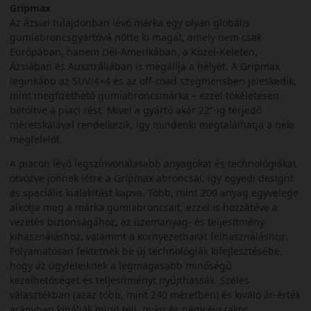
Gripmax
Az ázsiai tulajdonban lévő márka egy olyan globális
gumiabroncsgyártóvá nőtte ki magát, amely nem csak
Európában, hanem Dél-Amerikában, a Közel-Keleten,
Ázsiában és Ausztráliában is megállja a helyét. A Gripmax
leginkább az SUV/4×4 és az off-road szegmensben jeleskedik,
mint megfizethető gumiabroncsmárka – ezzel tökéletesen
betöltve a piaci rést. Mivel a gyártó akár 22”-ig terjedő
méretskálával rendelkezik, így mindenki megtalálhatja a neki
megfelelőt.
A piacon lévő legszínvonalasabb anyagokat és technológiákat
ötvözve jönnek létre a Gripmax abroncsai, így egyedi designt
és speciális kialakítást kapva. Több, mint 200 anyag egyvelege
alkotja meg a márka gumiabroncsait, ezzel is hozzátéve a
vezetés biztonságához, az üzemanyag- és teljesítmény-
kihasználáshoz, valamint a környezetbarát felhasználáshoz.
Folyamatosan fektetnek be új technológiák kifejlesztésébe,
hogy az ügyfeleiknek a legmagasabb minőségű
kezelhetőséget és teljesítményt nyújthassák. Széles
választékban (azaz több, mint 240 méretben) és kiváló ár-érték
arányban kínálják mind téli, nyári és négy évszakos