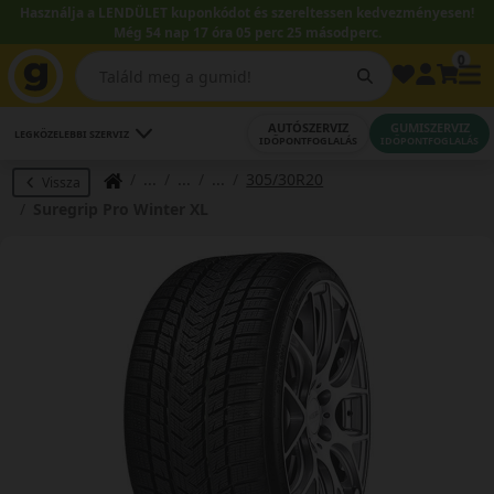
Használja a LENDÜLET kuponkódot és szereltessen kedvezményesen!
Még 54 nap 17 óra 05 perc 24 másodperc.
0
AUTÓSZERVIZ
GUMISZERVIZ
LEGKÖZELEBBI SZERVIZ
IDŐPONTFOGLALÁS
IDŐPONTFOGLALÁS
305/30R20
Vissza
Suregrip Pro Winter XL