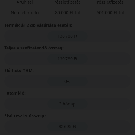
Áruhitel
részletfizetés
részletfizetés
Nem elérhető
80 000 Ft-tól
501 000 Ft-tól
Termék ár 2 db vásárlása esetén:
130 780 Ft
Teljes viszafizetendő összeg:
130 780 Ft
Elérhető THM:
0%
Futamidő:
3 hónap
Első részlet összege:
32 695 Ft