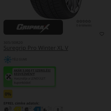
0 értékelés
305/30R20
Suregrip Pro Winter XL V
TÉLI GUMI
AKÁR 5.000 FT SZERELÉSI
KEDVEZMÉNY!
Használja a LENDÜLET
kuponkódot!
0%
EPREL cimke adatok: