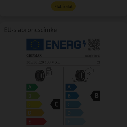
Előbírálat
EU-s abroncscímke