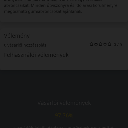
abroncsaikat. Minden útviszonyra és időjárási körülményre
megbízható gumiabroncsokat ajánlanak.
Vélemény
0 / 5
0 vásárlói hozzászólás
Felhasználói vélemények
Vásárlói vélemények
97.76%
a vásárlók közül ajánlaná ismerősének ezt a boltot.