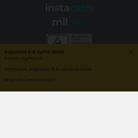
Augusztus 8-ai nyitva tartás
Kedves Ügyfeleink!
Szervizeink augusztus 8-án zárva tartanak.
Megértésüket köszönjük!
© 2026 Abroncs Kereskedőház Kft. | gumi.hu - Rendeléstől
szerelésig™