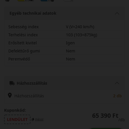
Egyéb technikai adatok
Sebesség index
V (V=240 km/h)
Terhelési index
103 (103=875kg)
Erősített kivitel
Igen
Defekttűrő gumi
Nem
Peremvédő
Nem
30530R20VSPROWX
Házhozszállítás
Házhozszállítás
2 db
Kuponkód:
65 390 Ft
LENDÜLET
/db
másol