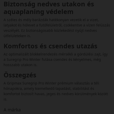
Biztonság nedves utakon és
aquaplaning védelem
A széles és mély barázdák hatékonyan vezetik el a vizet,
latyakot és hólevet a futófelületről, csökkentve a vízen felúszás
veszélyét. Ez biztonságosabb közlekedést nyújt nedves
útfelületeken is.
Komfortos és csendes utazás
Az optimalizált blokkelrendezés mérsékli a gördülési zajt, így
a Suregrip Pro Winter futása csendes és kényelmes, még
hosszabb utakon is.
Összegzés
A Gripmax Suregrip Pro Winter prémium választás a téli
hónapokra, amely kiemelkedő tapadást, stabilitást és
komfortot biztosít havas, jeges és nedves körülmények között
is.
A márka