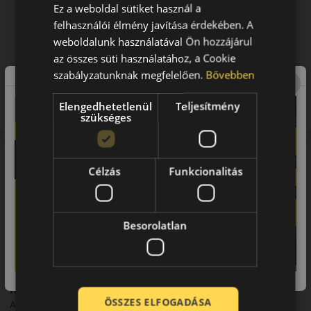
Ez a weboldal sütiket használ a
felhasználói élmény javítása érdekében. A
weboldalunk használatával Ön hozzájárul
az összes süti használatához, a Cookie
szabályzatunknak megfelelően.
Bővebben
Figyelem a feltüntetett címke adatok tájékoztató
jellegűek. Előfordulhat, hogy még a korábbi EU-s címkével
Elengedhetetlenül
Teljesítmény
ellátott abroncs kerül kiszállításra.
szükséges
A mintázat
Célzás
Funkcionalitás
A Hankook W320 téli Hankook abroncs kisteherautókhoz, SUV-
okhoz vagy személyautókhoz, a méretváltozattól függően.
Hideg, havas és latyakos körülmények között stabil tapadást,
Besorolatlan
biztonságosabb fékezést és kiszámítható irányíthatóságot
kínál.
A márka
Hankook
ÖSSZES ELFOGADÁSA
A Hankook a hetedik legnagyobb gumiabroncs gyártó a