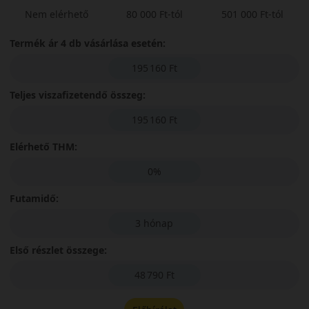
Nem elérhető
80 000 Ft-tól
501 000 Ft-tól
Termék ár 4 db vásárlása esetén:
195 160 Ft
Teljes viszafizetendő összeg:
195 160 Ft
Elérhető THM:
0%
Futamidő:
3 hónap
Első részlet összege:
48 790 Ft