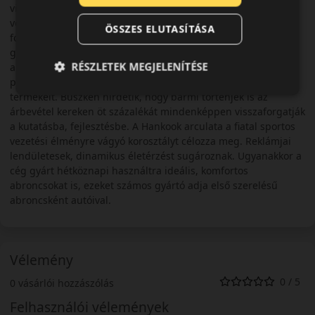
világon. A céget 1948-ban alapították Szöulban, és 1968-ban
vette fel a Hankook Tire nevet. A cég üzleti filozófiája, hogy
ÖSSZES ELUTASÍTÁSA
folyamatos innovációval szeretne piacvezetővé válni a
gumiabroncs gyártók sorában. Fenntartani és tovább növelni
RÉSZLETEK MEGJELENÍTÉSE
a Hankook abroncsok jó minőségét és szervizhálózata és
partnerei révén minél több felhasználóhoz eljuttatni
termékeit. Büszkén hirdetik, hogy bármi történjék is az
árbevétel kereken öt százalékát mindenképpen visszaforgatják
a kutatásba, fejlesztésbe. A Hankook arculata a fiatal sportos
vezetési élményre vágyó korosztályt célozza meg. Reklámjai
lendületesek, dinamikus életérzést sugároznak. Ugyanakkor a
cég gyárt hétköznapi használtra ideális, komfortos
abroncsokat is, ezeket számos gyártó adja első szerelésű
abroncsként autóival.
Vélemény
0 / 5
0 vásárlói hozzászólás
Felhasználói vélemények