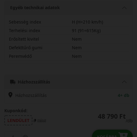
Egyéb technikai adatok
Sebesség index
H (H=210 km/h)
Terhelési index
91 (91=615Kg)
Erősített kivitel
Nem
Defekttűrő gumi
Nem
Peremvédő
Nem
22545R18HW320
Házhozszállítás
Házhozszállítás
4+ db
Kuponkód:
48 790 Ft
LENDÜLET
/db
másol
db
KOSÁRBA