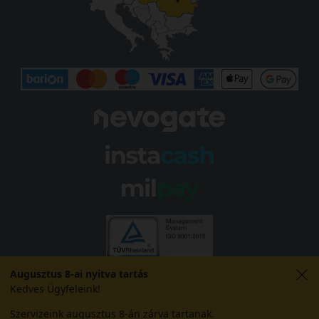
Augusztus 8-ai nyitva tartás
Kedves Ügyfeleink!
Szervizeink augusztus 8-án zárva tartanak.