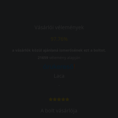
Vásárlói vélemények
97.76%
a vásárlók közül ajánlaná ismerősének ezt a boltot.
21659
vélemény alapján
Laca
-
A bolt vásárlója