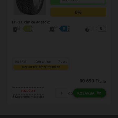
kuponkódot!
0%
EPREL cimke adatok:
0% THM
100% online
7 perc
FIZETHETEK RÉSZLETEKBEN?
60 690 Ft
/db
LENDÜLET
db
KOSÁRBA
Kuponkód másolása