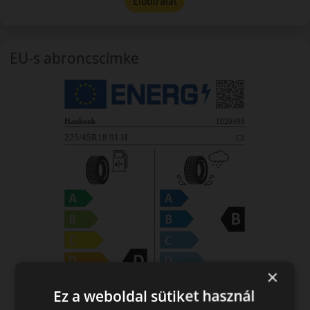
Előbírálat
EU-s abroncscímke
×
Ez a weboldal sütiket használ