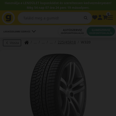
Használja a LENDÜLET kuponkódot és szereltessen kedvezményesen!
Még 54 nap 07 óra 24 perc 18 másodperc.
0
AUTÓSZERVIZ
GUMISZERVIZ
LEGKÖZELEBBI SZERVIZ
IDŐPONTFOGLALÁS
IDŐPONTFOGLALÁS
225/45R18
W320
Vissza