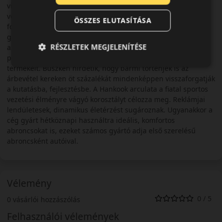
világon. A céget 1948-ban alapították Szöulban, és 1968-ban
vette fel a Hankook Tire nevet. A cég üzleti filozófiája, hogy
ÖSSZES ELUTASÍTÁSA
folyamatos innovációval szeretne piacvezetővé válni a
gumiabroncs gyártók sorában. Fenntartani és tovább növelni
RÉSZLETEK MEGJELENÍTÉSE
a Hankook abroncsok jó minőségét és szervizhálózata és
partnerei révén minél több felhasználóhoz eljuttatni
termékeit. Büszkén hirdetik, hogy bármi történjék is az
árbevétel kereken öt százalékát mindenképpen visszaforgatják
a kutatásba, fejlesztésbe. A Hankook arculata a fiatal sportos
vezetési élményre vágyó korosztályt célozza meg. Reklámjai
lendületesek, dinamikus életérzést sugároznak. Ugyanakkor a
cég gyárt hétköznapi használtra ideális, komfortos
abroncsokat is, ezeket számos gyártó adja első szerelésű
abroncsként autóival.
Vélemény
0 / 5
0 vásárlói hozzászólás
Felhasználói vélemények