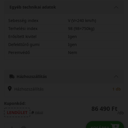
Egyéb technikai adatok
Sebesség index
V (V=240 km/h)
Terhelési index
98 (98=750kg)
Erősített kivitel
Igen
Defekttűrő gumi
Igen
Peremvédő
Nem
24540R19VW320BX
Házhozszállítás
Házhozszállítás
1 db
Kuponkód:
86 490 Ft
LENDÜLET
/db
másol
db
KOSÁRBA