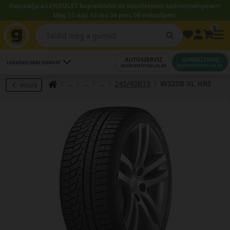
Használja a LENDÜLET kuponkódot és szereltessen kedvezményesen!
Még 51 nap 14 óra 34 perc 07 másodperc.
0
AUTÓSZERVIZ
GUMISZERVIZ
LEGKÖZELEBBI SZERVIZ
IDŐPONTFOGLALÁS
IDŐPONTFOGLALÁS
245/40R19
W320B XL HRS
Vissza