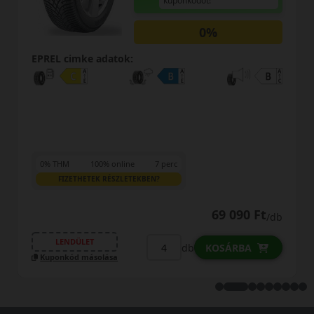
kuponkódot!
0%
EPREL cimke adatok:
0% THM
100% online
7 perc
FIZETHETEK RÉSZLETEKBEN?
69 090 Ft
/db
LENDÜLET
db
KOSÁRBA
Kuponkód másolása