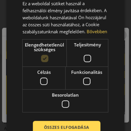
Ez a weboldal sütiket használ a
felhasználói élmény javítása érdekében. A
weboldalunk használatával Ön hozzájárul
az összes süti használatához, a Cookie
szabályzatunknak megfelelően.
Bővebben
Figyelem a feltüntetett címke adatok tájékoztató
jellegűek. Előfordulhat, hogy még a korábbi EU-s címkével
Elengedhetetlenül
Teljesítmény
ellátott abroncs kerül kiszállításra.
szükséges
A mintázat
Célzás
Funkcionalitás
A Hankook W320B HRS téli Hankook abroncs kisteherautókhoz,
SUV-okhoz vagy személyautókhoz, a méretváltozattól függően.
Hideg, havas és latyakos körülmények között stabil tapadást,
Besorolatlan
biztonságosabb fékezést és kiszámítható irányíthatóságot
kínál.
A márka
Hankook
ÖSSZES ELFOGADÁSA
A Hankook a hetedik legnagyobb gumiabroncs gyártó a