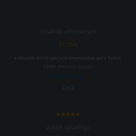
Vásárlói vélemények
97.76%
a vásárlók közül ajánlaná ismerősének ezt a boltot.
21659
vélemény alapján
Laca
-
A bolt vásárlója