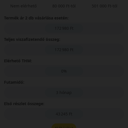
Nem elérhető
80 000 Ft-tól
501 000 Ft-tól
Termék ár 2 db vásárlása esetén:
172 980 Ft
Teljes viszafizetendő összeg:
172 980 Ft
Elérhető THM:
0%
Futamidő:
3 hónap
Első részlet összege:
43 245 Ft