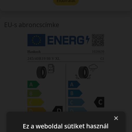
Előbírálat
EU-s abroncscímke
×
Ez a weboldal sütiket használ