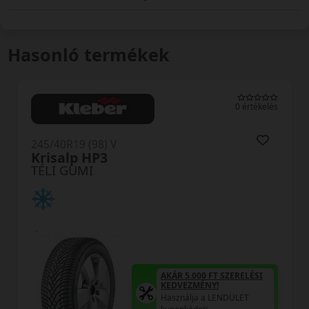
Hasonló termékek
0 értékelés
245/40R19 (98) V
Krisalp HP3
TÉLI GUMI
AKÁR 5.000 FT SZERELÉSI
KEDVEZMÉNY!
Használja a LENDÜLET