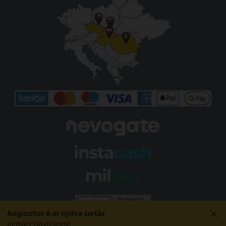
Augusztus 8-ai nyitva tartás
Kedves Ügyfeleink!