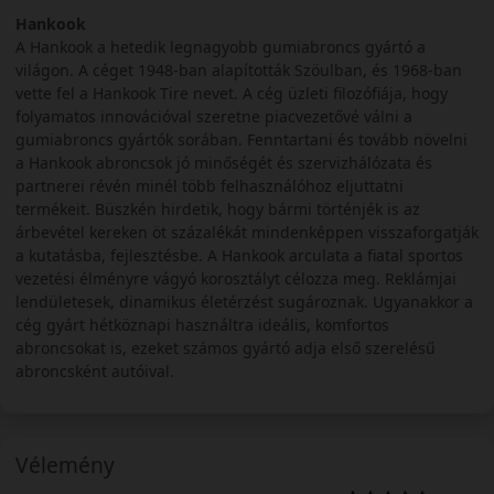
Hankook
A Hankook a hetedik legnagyobb gumiabroncs gyártó a
világon. A céget 1948-ban alapították Szöulban, és 1968-ban
vette fel a Hankook Tire nevet. A cég üzleti filozófiája, hogy
folyamatos innovációval szeretne piacvezetővé válni a
gumiabroncs gyártók sorában. Fenntartani és tovább növelni
a Hankook abroncsok jó minőségét és szervizhálózata és
partnerei révén minél több felhasználóhoz eljuttatni
termékeit. Büszkén hirdetik, hogy bármi történjék is az
árbevétel kereken öt százalékát mindenképpen visszaforgatják
a kutatásba, fejlesztésbe. A Hankook arculata a fiatal sportos
vezetési élményre vágyó korosztályt célozza meg. Reklámjai
lendületesek, dinamikus életérzést sugároznak. Ugyanakkor a
cég gyárt hétköznapi használtra ideális, komfortos
abroncsokat is, ezeket számos gyártó adja első szerelésű
abroncsként autóival.
Vélemény