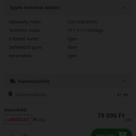
Egyéb technikai adatok
Sebesség index
V (V=240 km/h)
Terhelési index
111 (111=1090kg)
Erősített kivitel
Igen
Defekttűrő gumi
Nem
Peremvédő
Igen
25555R19VW330AX
Házhozszállítás
Házhozszállítás
4+ db
Kuponkód:
78 090 Ft
LENDÜLET
/db
másol
db
KOSÁRBA