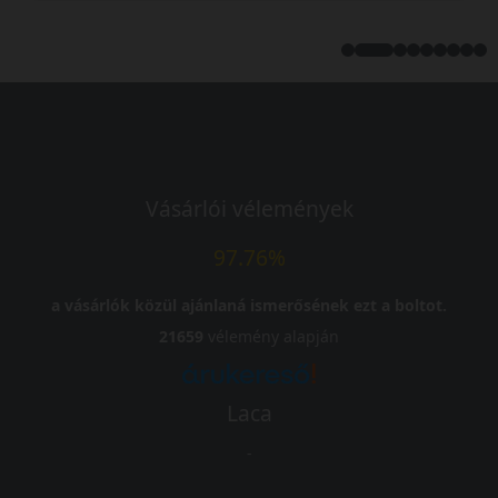
Vásárlói vélemények
97.76%
a vásárlók közül ajánlaná ismerősének ezt a boltot.
21659
vélemény alapján
Laca
-