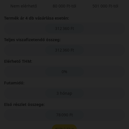
Nem elérhető
80 000 Ft-tól
501 000 Ft-tól
Termék ár 4 db vásárlása esetén:
312 360 Ft
Teljes viszafizetendő összeg:
312 360 Ft
Elérhető THM:
0%
Futamidő:
3 hónap
Első részlet összege:
78 090 Ft