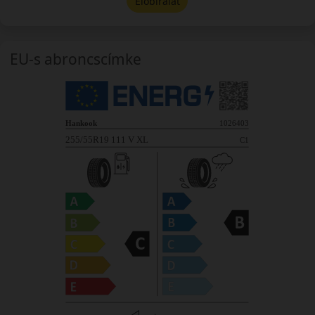
Előbírálat
EU-s abroncscímke