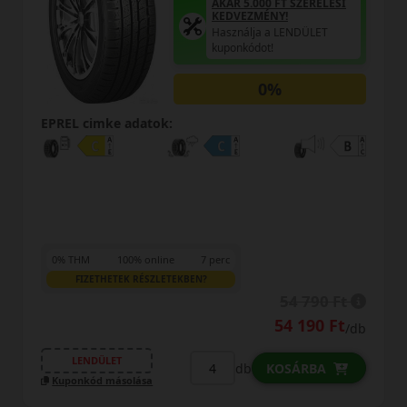
0 FT SZERELÉSI
AKÁR 5.000 F
ÉNY!
KEDVEZMÉNY
 a LENDÜLET
Használja a 
t!
kuponkódot!
0%
0%
EPREL cimke adatok:
0% THM
100% online
7 perc
FIZETHETEK RÉSZLETEKBEN?
54 790 Ft
54 190 Ft
5
/db
LENDÜLET
db
KOSÁRBA
KO
Kuponkód másolása