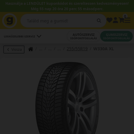
Használja a LENDÜLET kuponkódot és szereltessen kedvezményesen!
Még 55 nap 20 óra 20 perc 54 másodperc.
0
AUTÓSZERVIZ
GUMISZERVIZ
LEGKÖZELEBBI SZERVIZ
IDŐPONTFOGLALÁS
IDŐPONTFOGLALÁS
255/55R19
W330A XL
Vissza