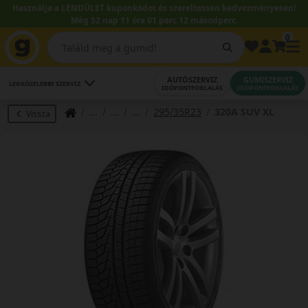
Használja a LENDÜLET kuponkódot és szereltessen kedvezményesen!
Még 52 nap 11 óra 01 perc 11 másodperc.
0
AUTÓSZERVIZ
GUMISZERVIZ
LEGKÖZELEBBI SZERVIZ
IDŐPONTFOGLALÁS
IDŐPONTFOGLALÁS
295/35R23
320A SUV XL
Vissza