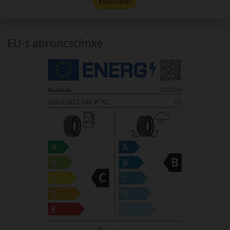
Előbírálat
EU-s abroncscímke