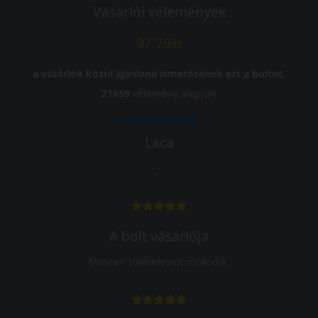
Vásárlói vélemények
97.76%
a vásárlók közül ajánlaná ismerősének ezt a boltot.
21659
vélemény alapján
Laca
-
A bolt vásárlója
Minden tökéletesen működik.