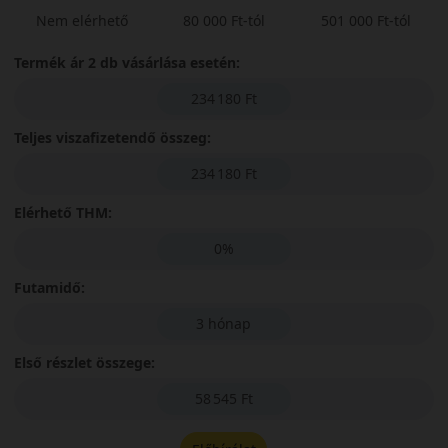
Nem elérhető
80 000 Ft-tól
501 000 Ft-tól
Termék ár 2 db vásárlása esetén:
234 180 Ft
Teljes viszafizetendő összeg:
234 180 Ft
Elérhető THM:
0%
Futamidő:
3 hónap
Első részlet összege:
58 545 Ft