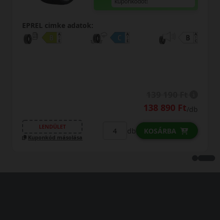
kuponkódot!
EPREL cimke adatok:
139 190 Ft
138 890 Ft
/db
LENDÜLET
db
KOSÁRBA
Kuponkód másolása