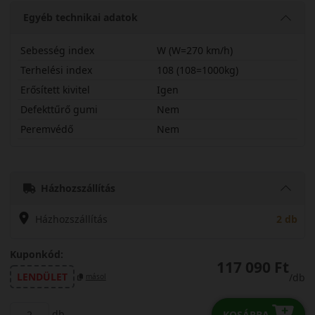
Egyéb technikai adatok
Sebesség index
W (W=270 km/h)
Terhelési index
108 (108=1000kg)
Erősített kivitel
Igen
Defekttűrő gumi
Nem
Peremvédő
Nem
29535R23WW32AXL
Házhozszállítás
Házhozszállítás
2 db
Kuponkód:
117 090 Ft
LENDÜLET
/db
másol
db
KOSÁRBA