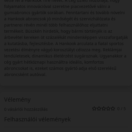
vette fel a Hankook Tire nevet. A cég üzleti filozófiája, hogy
folyamatos innovációval szeretne piacvezetővé válni a
gumiabroncs gyártók sorában. Fenntartani és tovább növelni
a Hankook abroncsok jó minőségét és szervizhálózata és
partnerei révén minél több felhasználóhoz eljuttatni
termékeit. Büszkén hirdetik, hogy bármi történjék is az
árbevétel kereken öt százalékát mindenképpen visszaforgatják
a kutatásba, fejlesztésbe. A Hankook arculata a fiatal sportos
vezetési élményre vágyó korosztályt célozza meg. Reklámjai
lendületesek, dinamikus életérzést sugároznak. Ugyanakkor a
cég gyárt hétköznapi használtra ideális, komfortos
abroncsokat is, ezeket számos gyártó adja első szerelésű
abroncsként autóival.
Vélemény
0 / 5
0 vásárlói hozzászólás
Felhasználói vélemények