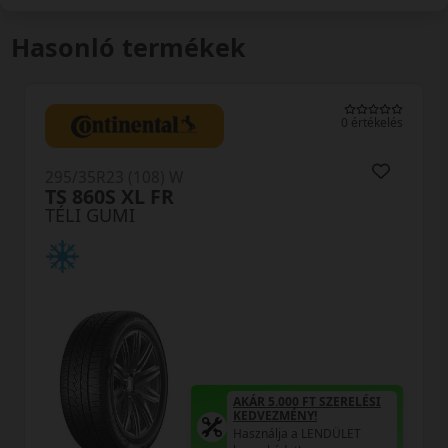
Hasonló termékek
0 értékelés
295/35R23 (108) W
TS 860S XL FR
TÉLI GUMI
AKÁR 5.000 FT SZERELÉSI
KEDVEZMÉNY!
Használja a LENDÜLET