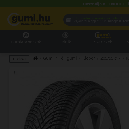
Használja a LENDÜLET 
Hol szeretné átvenni a termékeit?
Helyadatai alapján:
1119 Buda
Gumiabroncsok
Felnik
Szervizek
S
Gumi
Téli gumi
Kleber
205/55R17
K
Vissza