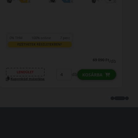
0% THM
100% online
7 perc
FIZETHETEK RÉSZLETEKBEN?
73 490 Ft
/db
LENDÜLET
db
KOSÁRBA
Kuponkód másolása