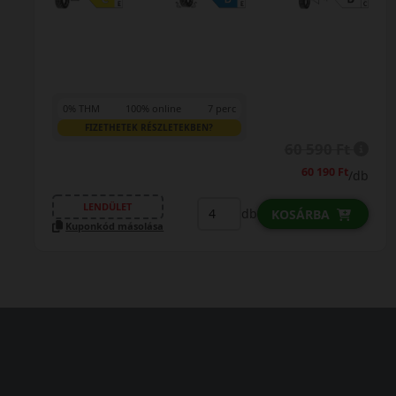
0% THM
100% online
7 perc
FIZETHETEK RÉSZLETEKBEN?
61 090 Ft
60 790 Ft
/db
LENDÜLET
db
KOSÁRBA
Kuponkód másolása