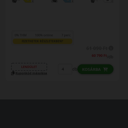
0% THM
100% online
7 perc
FIZETHETEK RÉSZLETEKBEN?
69 090 Ft
/db
LENDÜLET
db
KOSÁRBA
Kuponkód másolása