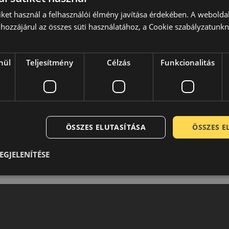
a ideális, akik nem akarnak lemondani a biztonságról, de
iket használ a felhasználói élmény javítása érdekében. A webolda
yöket nem tudnák kihasználni. A Kléber termékeit a
hozzájárul az összes süti használatához, a Cookie szabályzatunk
anyacég tapasztalt fejlesztő gárdájával a háttérben jelentős
it megfizethető áron kínálni. Remek választás a legtöbb
nül
Teljesítmény
Célzás
Funkcionalitás
0 / 5
ÖSSZES ELUTASÍTÁSA
ÖSSZES 
EGJELENÍTÉSE