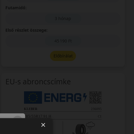
Futamidő:
3 hónap
Első részlet összege:
45 190 Ft
Előbírálat
EU-s abroncscímke
×