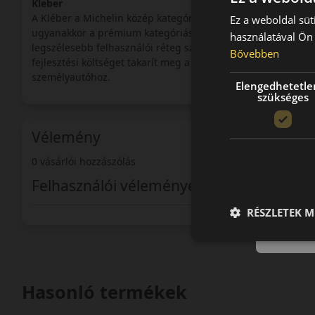
Kleber
A Kléber a Michelin közép kategóriájú márkája. Azok számár
Ez a weboldal süt
ugyanakkor a prémium kategóriás termékek által kínált előn
használatával Ön 
legszélesebb felhasználói réteg számára optimalizálja és az 
Bővebben
fejlesztési költséget takarít meg a Kléber így tudja terméke
személyautóhoz.
Elengedhetetle
szükséges
Vélemény
0 vásárlói hozzászólás
Felhasználói vélemények
RÉSZLETEK M
Hasonló termékek