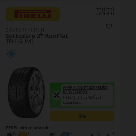
0 értékelés
205/55R17 (95) H
TS 830P XL SSR *
TÉLI GUMI
AKÁR 6.000 FT SZERELÉSI
KEDVEZMÉNY!
Használja a LENDÜLET
kuponkódot!
0%
EPREL cimke adatok: