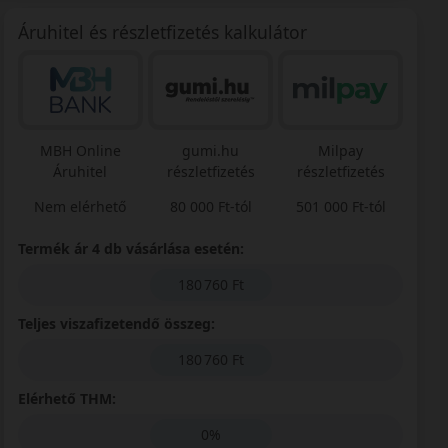
Áruhitel és részletfizetés kalkulátor
MBH Online
gumi.hu
Milpay
Áruhitel
részletfizetés
részletfizetés
Nem elérhető
80 000 Ft-tól
501 000 Ft-tól
Termék ár 4 db vásárlása esetén:
180 760 Ft
Teljes viszafizetendő összeg:
180 760 Ft
Elérhető THM:
0%