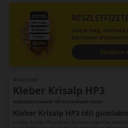
RÉSZLETFIZET
Nézze meg, elérhető-e
bármilyen elköteleződ
Elindítom a
A mintázat
Kleber Krisalp HP3
Megbízható tapadás téli körülmények között
Kleber Krisalp HP3 téli gumiab
A Kleber Krisalp HP3 a francia Michelin-csoporthoz tartozó