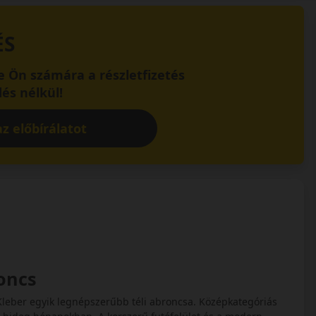
ÉS
 Ön számára a részletfizetés
és nélkül!
z előbírálatot
roncs
 Kleber egyik legnépszerűbb téli abroncsa. Középkategóriás