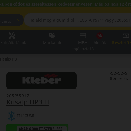
kuponkódot és szereltessen kedvezményesen! Még 53 nap 12 óra
pest, Fehérvári út
zolgáltatások
Márkáink
MBH
Akciók
Részletfi
tájékoztató
risalp P3
0 értékelés
205/55R17
Krisalp HP3 H
TÉLI GUMI
AKÁR 6.000 FT SZERELÉSI