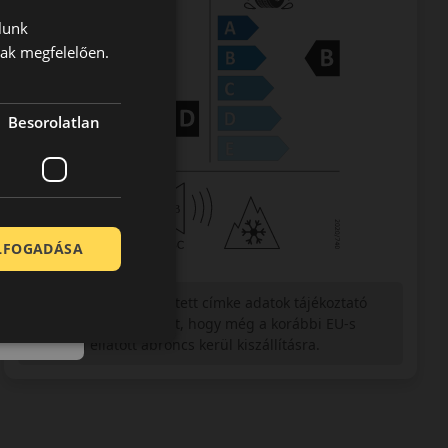
lunk
nak megfelelően.
Besorolatlan
ELFOGADÁSA
Figyelem a feltüntetett címke adatok tájékoztató
jellegűek. Előfordulhat, hogy még a korábbi EU-s
címkével ellátott abroncs kerül kiszállításra.