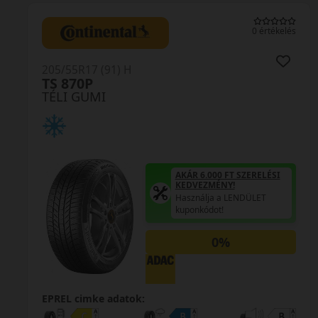
0 értékelés
205/55R17 (95) H
TS 830P XL *
TÉLI GUMI
AKÁR 6.000 FT SZERELÉSI
KEDVEZMÉNY!
Használja a LENDÜLET
kuponkódot!
0%
EPREL cimke adatok: