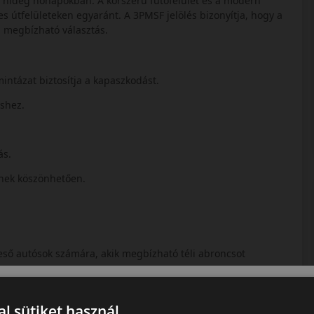
 a hideg hónapokban. A korszerű futófelület és a modern
s útfelületeken egyaránt. A 3PMSF jelölés bizonyítja, hogy a
an megbízható választás.
mintázat biztosítja a kapaszkodást.
éshez.
ás.
snek köszönhetően.
reső autósok számára, akik megbízható téli abroncsot
l sütiket használ