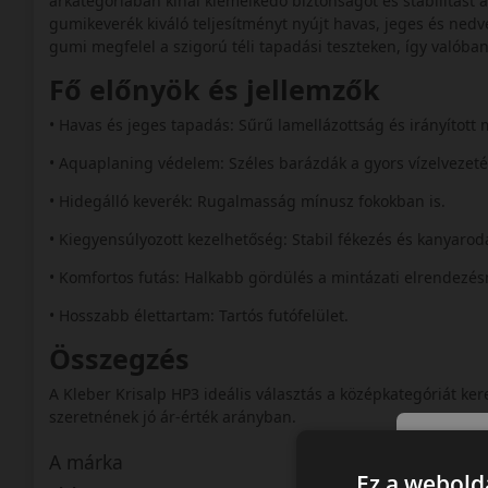
árkategóriában kínál kiemelkedő biztonságot és stabilitást
gumikeverék kiváló teljesítményt nyújt havas, jeges és nedve
gumi megfelel a szigorú téli tapadási teszteken, így valób
Fő előnyök és jellemzők
• Havas és jeges tapadás: Sűrű lamellázottság és irányított 
• Aquaplaning védelem: Széles barázdák a gyors vízelvezet
• Hidegálló keverék: Rugalmasság mínusz fokokban is.
• Kiegyensúlyozott kezelhetőség: Stabil fékezés és kanyarod
• Komfortos futás: Halkabb gördülés a mintázati elrendezé
• Hosszabb élettartam: Tartós futófelület.
Összegzés
A Kleber Krisalp HP3 ideális választás a középkategóriát ke
szeretnének jó ár-érték arányban.
A márka
Ez a webolda