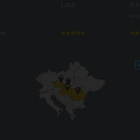
Laca
A b
-
Mind
ot.