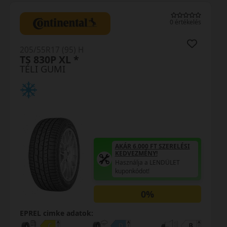
0 értékelés
205/55R17 (91) H
SottoZero 2* RunFlat
TÉLI GUMI
AKÁR 6.000 FT SZERELÉSI
KEDVEZMÉNY!
Használja a LENDÜLET
kuponkódot!
0%
EPREL cimke adatok: