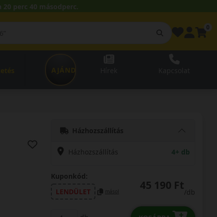
 20 perc 39 másodperc.
0
AJÁNDÉKUTALVÁNY
zetés
Hírek
Kapcsolat
Házhozszállítás
Házhozszállítás
4+ db
Kuponkód:
45 190 Ft
LENDÜLET
/db
másol