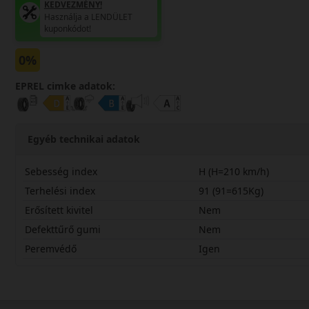
KEDVEZMÉNY!
Használja a LENDÜLET
kuponkódot!
0%
EPREL cimke adatok:
Egyéb technikai adatok
Sebesség index
H (H=210 km/h)
Terhelési index
91 (91=615Kg)
Erősített kivitel
Nem
Defekttűrő gumi
Nem
Peremvédő
Igen
20555R17HHP3