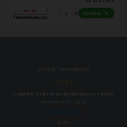
/db
LENDÜLET
db
KOSÁRBA
Kuponkód másolása
Vásárlói vélemények
97.76%
a vásárlók közül ajánlaná ismerősének ezt a boltot.
21659
vélemény alapján
Laca