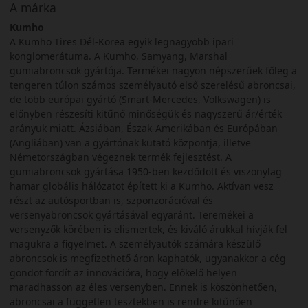
A márka
Kumho
A Kumho Tires Dél-Korea egyik legnagyobb ipari
konglomerátuma. A Kumho, Samyang, Marshal
gumiabroncsok gyártója. Termékei nagyon népszerűek főleg a
tengeren túlon számos személyautó első szerelésű abroncsai,
de több európai gyártó (Smart-Mercedes, Volkswagen) is
előnyben részesíti kitűnő minőségük és nagyszerű ár/érték
arányuk miatt. Ázsiában, Észak-Amerikában és Európában
(Angliában) van a gyártónak kutató központja, illetve
Németországban végeznek termék fejlesztést. A
gumiabroncsok gyártása 1950-ben kezdődött és viszonylag
hamar globális hálózatot épített ki a Kumho. Aktívan vesz
részt az autósportban is, szponzorációval és
versenyabroncsok gyártásával egyaránt. Teremékei a
versenyzők körében is elismertek, és kiváló árukkal hívják fel
magukra a figyelmet. A személyautók számára készülő
abroncsok is megfizethető áron kaphatók, ugyanakkor a cég
gondot fordít az innovációra, hogy előkelő helyen
maradhasson az éles versenyben. Ennek is köszönhetően,
abroncsai a független tesztekben is rendre kitűnően