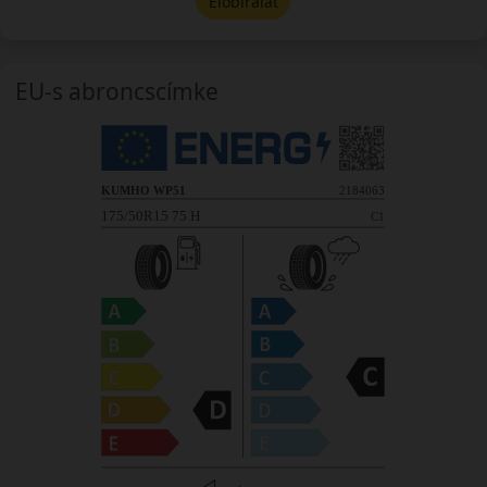
Előbírálat
EU-s abroncscímke