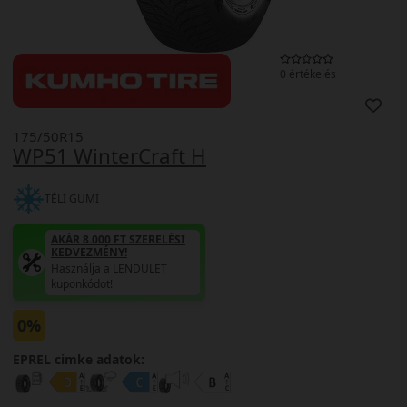
0 értékelés
175/50R15
WP51 WinterCraft H
TÉLI GUMI
AKÁR 8.000 FT SZERELÉSI
KEDVEZMÉNY!
Használja a LENDÜLET
kuponkódot!
0%
EPREL cimke adatok: