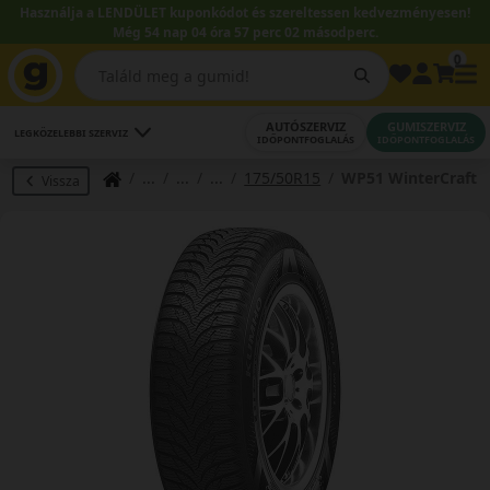
Használja a LENDÜLET kuponkódot és szereltessen kedvezményesen!
Még 54 nap 04 óra 57 perc 01 másodperc.
0
AUTÓSZERVIZ
GUMISZERVIZ
LEGKÖZELEBBI SZERVIZ
IDŐPONTFOGLALÁS
IDŐPONTFOGLALÁS
175/50R15
WP51 WinterCraft
Vissza