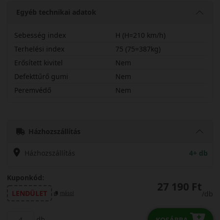
Egyéb technikai adatok
Sebesség index
H (H=210 km/h)
Terhelési index
75 (75=387kg)
Erősített kivitel
Nem
Defekttűrő gumi
Nem
Peremvédő
Nem
17550R15HWP51
Házhozszállítás
Házhozszállítás
4+ db
Kuponkód:
27 190 Ft
LENDÜLET
/db
másol
db
KOSÁRBA