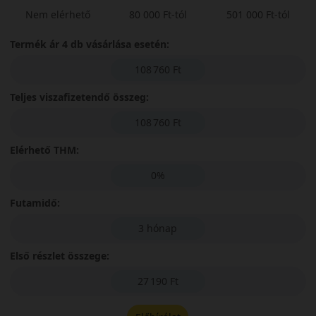
Nem elérhető
80 000 Ft-tól
501 000 Ft-tól
Termék ár 4 db vásárlása esetén:
108 760 Ft
Teljes viszafizetendő összeg:
108 760 Ft
Elérhető THM:
0%
Futamidő:
3 hónap
Első részlet összege:
27 190 Ft