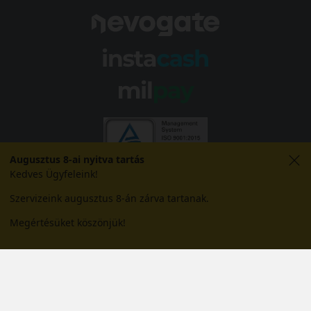
Augusztus 8-ai nyitva tartás
Kedves Ügyfeleink!
Szervizeink augusztus 8-án zárva tartanak.
Megértésüket köszönjük!