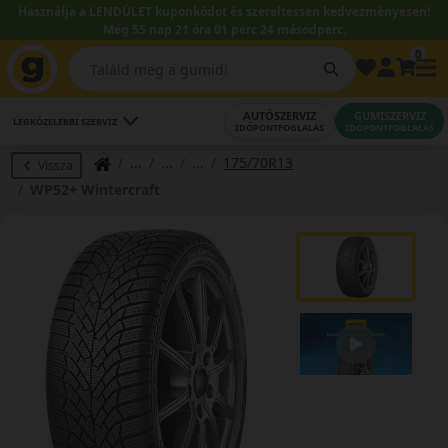
Használja a LENDÜLET kuponkódot és szereltessen kedvezményesen!
Még 55 nap 21 óra 01 perc 24 másodperc.
0
AUTÓSZERVIZ
GUMISZERVIZ
LEGKÖZELEBBI SZERVIZ
IDŐPONTFOGLALÁS
IDŐPONTFOGLALÁS
175/70R13
Vissza
WP52+ Wintercraft