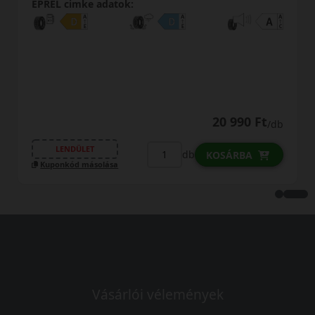
EPREL cimke adatok:
20 990 Ft
1
/db
LENDÜLET
db
KOSÁRBA
KO
Kuponkód másolása
Vásárlói vélemények