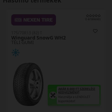
Hasonló termékek
0 értékelés
175/70R13 (82) T
TR777 Snowlink
TÉLI GUMI
AKÁR 8.000 F
KEDVEZMÉNY
Használja a 
kuponkódot!
0 FT SZERELÉSI
TRIPLA ELÉG
ÉNY!
MINŐSÉGI G
 a LENDÜLET
Regisztráció u
t!
Öné!