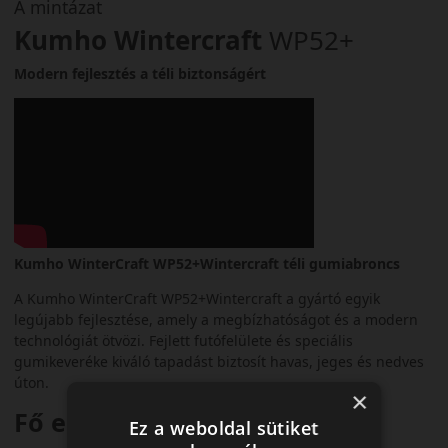
A mintázat
Kumho Wintercraft
WP52+
Modern fejlesztés a téli biztonságért
Kumho WinterCraft WP52+Wintercraft téli gumiabroncs
A Kumho WinterCraft WP52+Wintercraft a gyártó egyik
legújabb fejlesztése, amely a megbízhatóságot és a modern
technológiát ötvözi. Fejlett futófelülete és speciális
gumikeveréke kiváló tapadást biztosít havas, jeges és nedves
úton.
×
Fő előnyök és jellemzők:
Ez a weboldal sütiket