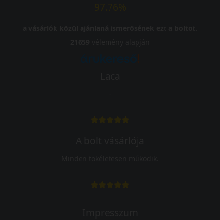
97.76%
a vásárlók közül ajánlaná ismerősének ezt a boltot.
21659
vélemény alapján
Laca
-
A bolt vásárlója
Minden tökéletesen működik.
Impresszum