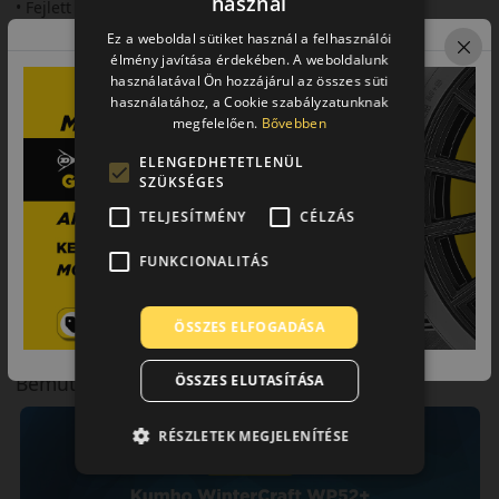
használ
• Fejlett futófelületi kialakítás a jobb tapadásért.
Ez a weboldal sütiket használ a felhasználói
• Speciális gumikeverék hidegálló tulajdonságokkal.
élmény javítása érdekében. A weboldalunk
használatával Ön hozzájárul az összes süti
• Megbízható fékezési teljesítmény.
használatához, a Cookie szabályzatunknak
megfelelően.
Bővebben
• Csendes és kényelmes futás.
ELENGEDHETETLENÜL
• Hosszú élettartam intenzív használat mellett is.
SZÜKSÉGES
Összegzés:
TELJESÍTMÉNY
CÉLZÁS
A Kumho WinterCraft WP52+Wintercraft egy modern téli
FUNKCIONALITÁS
abroncs, amely a mindennapi vezetéshez és hosszabb
utazásokhoz egyaránt ideális. Megbízható választás azok
számára, akik biztonságos, kényelmes és tartós téli gumit
ÖSSZES ELFOGADÁSA
keresnek.
Bemutató videó a mintáról
ÖSSZES ELUTASÍTÁSA
RÉSZLETEK MEGJELENÍTÉSE