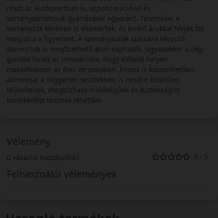
részt az autósportban is, szponzorációval és
versenyabroncsok gyártásával egyaránt. Teremékei a
versenyzők körében is elismertek, és kiváló árukkal hívják fel
magukra a figyelmet. A személyautók számára készülő
abroncsok is megfizethető áron kaphatók, ugyanakkor a cég
gondot fordít az innovációra, hogy előkelő helyen
maradhasson az éles versenyben. Ennek is köszönhetően,
abroncsai a független tesztekben is rendre kitűnően
teljesítenek, megbízható minőségűek és biztonságos
közlekedést tesznek lehetővé.
Vélemény
0 / 5
0 vásárlói hozzászólás
Felhasználói vélemények