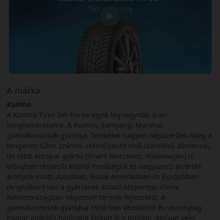
A márka
Kumho
A Kumho Tires Dél-Korea egyik legnagyobb ipari
konglomerátuma. A Kumho, Samyang, Marshal
gumiabroncsok gyártója. Termékei nagyon népszerűek főleg a
tengeren túlon számos személyautó első szerelésű abroncsai,
de több európai gyártó (Smart-Mercedes, Volkswagen) is
előnyben részesíti kitűnő minőségük és nagyszerű ár/érték
arányuk miatt. Ázsiában, Észak-Amerikában és Európában
(Angliában) van a gyártónak kutató központja, illetve
Németországban végeznek termék fejlesztést. A
gumiabroncsok gyártása 1950-ben kezdődött és viszonylag
hamar globális hálózatot épített ki a Kumho. Aktívan vesz