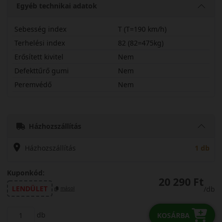
Egyéb technikai adatok
Sebesség index
T (T=190 km/h)
Terhelési index
82 (82=475kg)
Erősített kivitel
Nem
Defekttűrő gumi
Nem
Peremvédő
Nem
17570R13TWP52C
Házhozszállítás
Házhozszállítás
1 db
Kuponkód:
20 290 Ft
LENDÜLET
/db
másol
db
KOSÁRBA