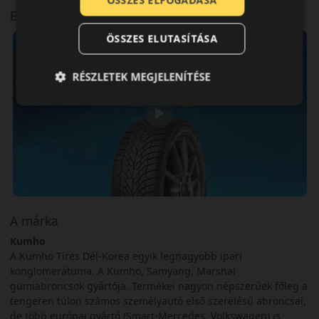
ÖSSZES ELFOGADÁSA
Bemutató videó a mintáról
ÖSSZES ELUTASÍTÁSA
RÉSZLETEK MEGJELENÍTÉSE
A márka
Kumho
A Kumho Tires Dél-Korea egyik legnagyobb ipari
konglomerátuma. A Kumho, Samyang, Marshal
gumiabroncsok gyártója. Termékei nagyon népszerűek főleg a
tengeren túlon számos személyautó első szerelésű abroncsai,
de több európai gyártó (Smart-Mercedes, Volkswagen) is