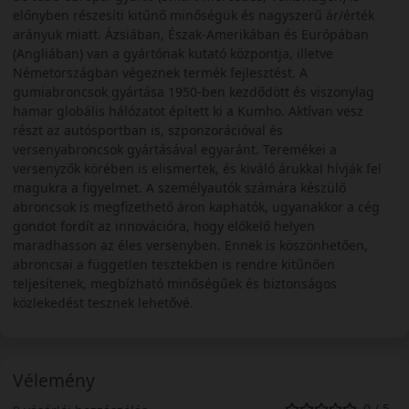
előnyben részesíti kitűnő minőségük és nagyszerű ár/érték
arányuk miatt. Ázsiában, Észak-Amerikában és Európában
(Angliában) van a gyártónak kutató központja, illetve
Németországban végeznek termék fejlesztést. A
gumiabroncsok gyártása 1950-ben kezdődött és viszonylag
hamar globális hálózatot épített ki a Kumho. Aktívan vesz
részt az autósportban is, szponzorációval és
versenyabroncsok gyártásával egyaránt. Teremékei a
versenyzők körében is elismertek, és kiváló árukkal hívják fel
magukra a figyelmet. A személyautók számára készülő
abroncsok is megfizethető áron kaphatók, ugyanakkor a cég
gondot fordít az innovációra, hogy előkelő helyen
maradhasson az éles versenyben. Ennek is köszönhetően,
abroncsai a független tesztekben is rendre kitűnően
teljesítenek, megbízható minőségűek és biztonságos
közlekedést tesznek lehetővé.
Vélemény
0 / 5