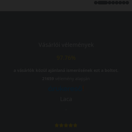
Vásárlói vélemények
97.76%
a vásárlók közül ajánlaná ismerősének ezt a boltot.
21659
vélemény alapján
Laca
-