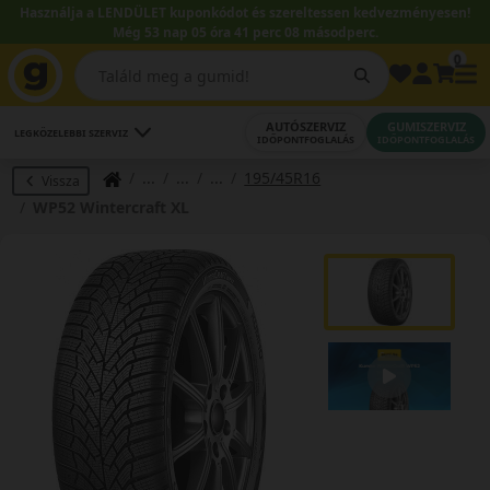
Használja a LENDÜLET kuponkódot és szereltessen kedvezményesen!
Még 53 nap 05 óra 41 perc 08 másodperc.
0
AUTÓSZERVIZ
GUMISZERVIZ
LEGKÖZELEBBI SZERVIZ
IDŐPONTFOGLALÁS
IDŐPONTFOGLALÁS
195/45R16
Vissza
WP52 Wintercraft XL