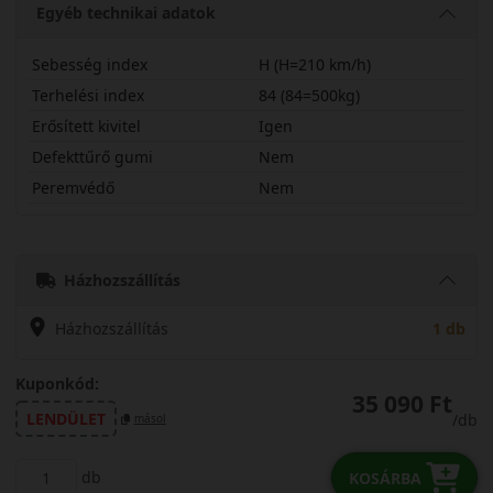
Egyéb technikai adatok
Sebesség index
H (H=210 km/h)
Terhelési index
84 (84=500kg)
Erősített kivitel
Igen
Defekttűrő gumi
Nem
Peremvédő
Nem
19545R16HWP52X
Házhozszállítás
Házhozszállítás
1 db
Kuponkód:
35 090 Ft
LENDÜLET
/db
másol
db
KOSÁRBA