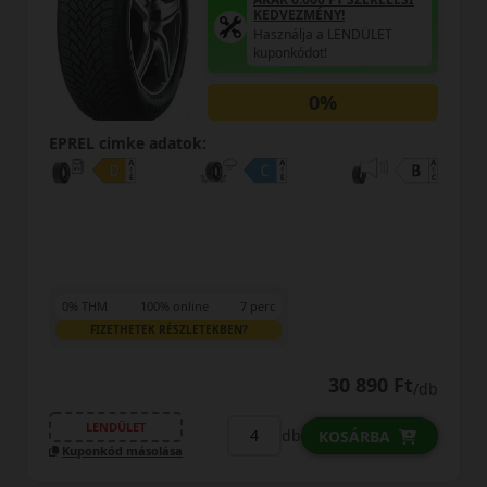
AKÁR 6.000 FT SZERELÉSI
KEDVEZMÉNY!
Használja a LENDÜLET
kuponkódot!
EPREL cimke adatok:
31 890 Ft
/db
LENDÜLET
db
KOSÁRBA
Kuponkód másolása