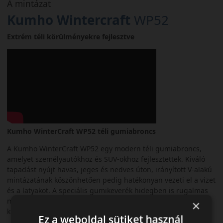
A mintázat
Kumho Wintercraft
WP52
Extrém téli körülményekre fejlesztve
Kumho WinterCraft WP52 téli gumiabroncs
A Kumho WinterCraft WP52 egy modern téli gumiabroncs,
amelyet személyautókhoz és SUV-okhoz fejlesztettek. Kiváló
tapadást nyújt havas, jeges és nedves úton, irányított V-alakú
mintázatának köszönhetően pedig hatékonyan vezeti el a vizet
és a latyakot. A speciális gumikeverék hidegben is rugalmas
marad, ezáltal biztonságos fékezést és stabil
×
kormányozhatóságot kínál.
Ez a weboldal sütiket használ