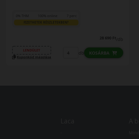
0% THM
100% online
7 perc
FIZETHETEK RÉSZLETEKBEN?
25 990 Ft
/db
LENDÜLET
db
KOSÁRBA
Kuponkód másolása
Laca
A b
-
Mind