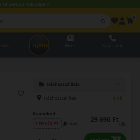
 49 perc 54 másodperc.
0
AJÁNDÉKUTALVÁNY
zetés
Hírek
Kapcsolat
Házhozszállítás
Házhozszállítás
1 db
Kuponkód:
29 690 Ft
LENDÜLET
/db
másol