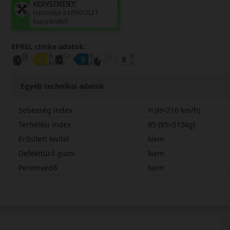
KEDVEZMÉNY!
Használja a LENDÜLET
kuponkódot!
EPREL cimke adatok:
Egyéb technikai adatok
Sebesség index
H (H=210 km/h)
Terhelési index
85 (85=515kg)
Erősített kivitel
Nem
Defekttűrő gumi
Nem
Peremvédő
Nem
19555R15HWP52C