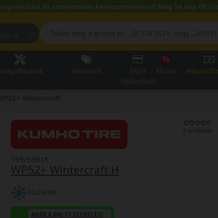
kuponkódot és szereltessen kedvezményesen! Még 54 nap 09 óra
pest, Fehérvári út
zolgáltatások
Márkáink
MBH
Akciók
Részletfi
tájékoztató
WP52+ Wintercraft
0 értékelés
195/55R15
WP52+ Wintercraft H
TÉLI GUMI
AKÁR 8.000 FT SZERELÉSI