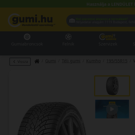
Használja a LENDÜLET 
Hol szeretné átvenni a termékeit?
Helyadatai alapján:
1119 Buda
Gumiabroncsok
Felnik
Szervizek
S
Gumi
Téli gumi
Kumho
195/55R15
Vissza