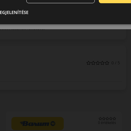
szponzorációval és versenyabroncsok gyártásával egyaránt.
kkal hívják fel magukra a figyelmet. A személyautók számára
EGJELENÍTÉSE
r a cég gondot fordít az innovációra, hogy előkelő helyen
roncsai a független tesztekben is rendre kitűnően
edést tesznek lehetővé.
0 / 5
0 értékelés