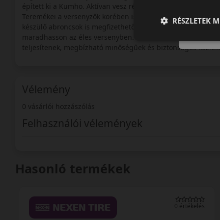
épített ki a Kumho. Aktívan vesz részt az autósportban is, 
Teremékei a versenyzők körében is elismertek, és kiváló áru
RÉSZLETEK M
készülő abroncsok is megfizethető áron kaphatók, ugyanakko
maradhasson az éles versenyben. Ennek is köszönhetően, ab
teljesítenek, megbízható minőségűek és biztonságos közlek
Vélemény
0 vásárlói hozzászólás
Felhasználói vélemények
Hasonló termékek
0 értékelés