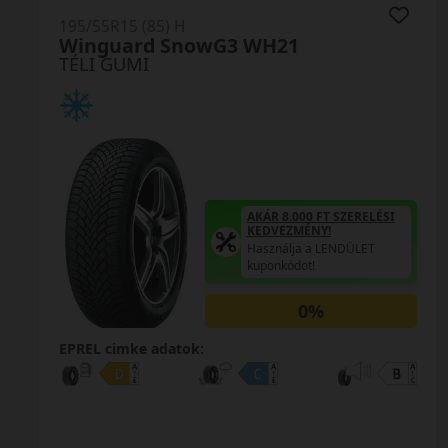
195/55R15 (85) H
TW401 WinterX
TÉLI GUMI
AKÁR 8.000 FT SZERELÉSI
KEDVEZMÉNY!
Használja a LENDÜLET
kuponkódot!
TRIPLA ELÉGEDETTSÉG
MINŐSÉGI GARANCIA
Regisztráció után máris az
Öné!
EPREL cimke adatok: