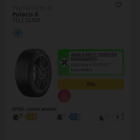
195/55R15 (85) H
LW31 I Fit+
TÉLI GUMI
AKÁR 8.000 FT SZERELÉSI
KEDVEZMÉNY!
Használja a LENDÜLET
kuponkódot!
0%
EPREL cimke adatok: