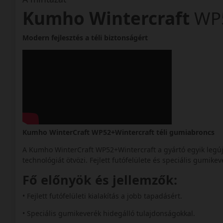
Kumho Wintercraft
WP
Modern fejlesztés a téli biztonságért
Kumho WinterCraft WP52+Wintercraft téli gumiabroncs
A Kumho WinterCraft WP52+Wintercraft a gyártó egyik legú
technológiát ötvözi. Fejlett futófelülete és speciális gumike
Fő előnyök és jellemzők:
• Fejlett futófelületi kialakítás a jobb tapadásért.
• Speciális gumikeverék hidegálló tulajdonságokkal.