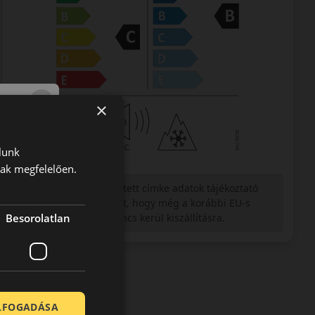
×
lunk
nak megfelelően.
Figyelem a feltüntetett címke adatok tájékoztató
jellegűek. Előfordulhat, hogy még a korábbi EU-s
címkével ellátott abroncs kerül kiszállításra.
Besorolatlan
ELFOGADÁSA