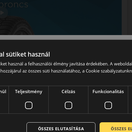
l sütiket használ
iket használ a felhasználói élmény javítása érdekében. A webolda
hozzájárul az összes süti használatához, a Cookie szabályzatunk
nül
Teljesítmény
Célzás
Funkcionalitás
rátuma. A Kumho, Samyang, Marshal gumiabroncsok gyártója.
 személyautó első szerelésű abroncsai, de több európai
kitűnő minőségük és nagyszerű ár/érték arányuk miatt.
 gyártónak kutató központja, illetve Németországban
ÖSSZES ELUTASÍTÁSA
ÖSSZES 
0-ben kezdődött és viszonylag hamar globális hálózatot