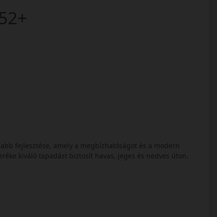
52+
jabb fejlesztése, amely a megbízhatóságot és a modern
veréke kiváló tapadást biztosít havas, jeges és nedves úton.