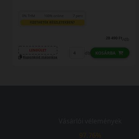
18 090 Ft
/db
LENDÜLET
db
KOSÁRBA
Kuponkód másolása
Vásárlói vélemények
97.76%