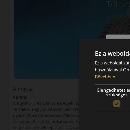
Ez a webolda
Ez a weboldal süt
használatával Ön 
Bővebben
A márka
Elengedhetetle
szükséges
Kumho
A Kumho Tires Dél-Korea egyik legnagyobb ipari konglome
Termékei nagyon népszerűek főleg a tengeren túlon számos
gyártó (Smart-Mercedes, Volkswagen) is előnyben részesíti 
Ázsiában, Észak-Amerikában és Európában (Angliában) van a
végeznek termék fejlesztést. A gumiabroncsok gyártása 195