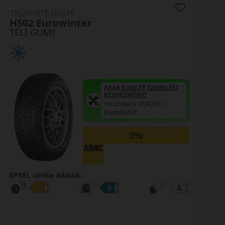
195/55R15 (85) H
Winguard SnowG3 WH21
TÉLI GUMI
AKÁR 8.000 FT SZERELÉSI
KEDVEZMÉNY!
Használja a LENDÜLET
kuponkódot!
0%
EPREL cimke adatok: