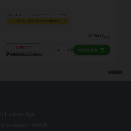
0% THM
100% online
7 perc
FIZETHETEK RÉSZLETEKBEN?
28 490 Ft
/db
LENDÜLET
db
KOSÁRBA
Kuponkód másolása
olt vásárlója
en tökéletesen működik.