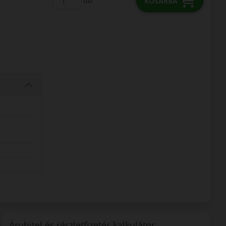
db
KOSÁRBA
Áruhitel és részletfizetés kalkulátor