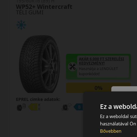
195/60R16 (89) H
WP52+ Wintercraft
TÉLI GUMI
AKÁR 6.000 FT SZERELÉSI
KEDVEZMÉNY!
Használja a LENDÜLET
kuponkódot!
0%
EPREL cimke adatok:
Ez a webolda
Ez a weboldal süt
használatával Ön 
Bővebben