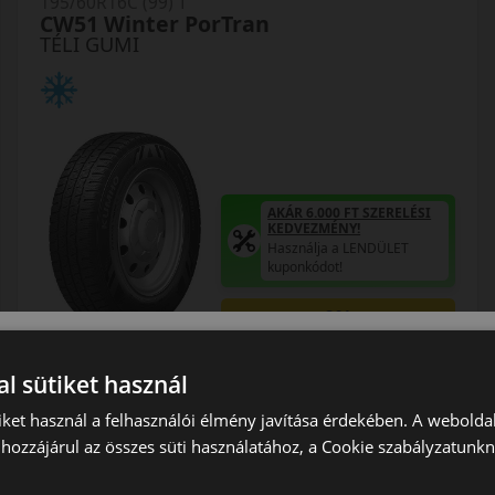
195/60R16C (99) T
CW51 Winter PorTran
TÉLI GUMI
AKÁR 6.000 FT SZERELÉSI
KEDVEZMÉNY!
Használja a LENDÜLET
kuponkódot!
0%
EPREL cimke adatok:
l sütiket használ
iket használ a felhasználói élmény javítása érdekében. A webolda
hozzájárul az összes süti használatához, a Cookie szabályzatunk