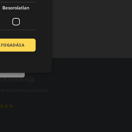
Besorolatlan
ELFOGADÁSA
olt vásárlója
en tökéletesen működik.