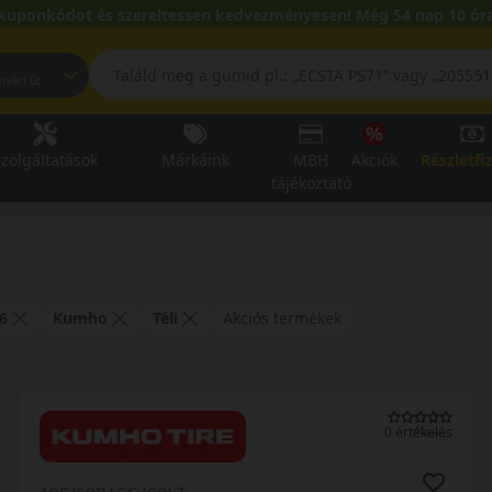
kuponkódot és szereltessen kedvezményesen! Még 54 nap 10 óra
pest, Fehérvári út
zolgáltatások
Márkáink
MBH
Akciók
Részletfi
tájékoztató
6
Kumho
Téli
Akciós termékek
0 értékelés