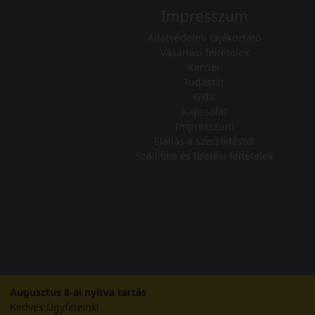
Impresszum
Adatvédelmi tájékoztató
Vásárlási feltételek
Karrier
Tudástár
GYIK
Kapcsolat
Impresszum
Elállás a szerződéstől
Szállítási és fizetési feltételek
Augusztus 8-ai nyitva tartás
Kedves Ügyfeleink!