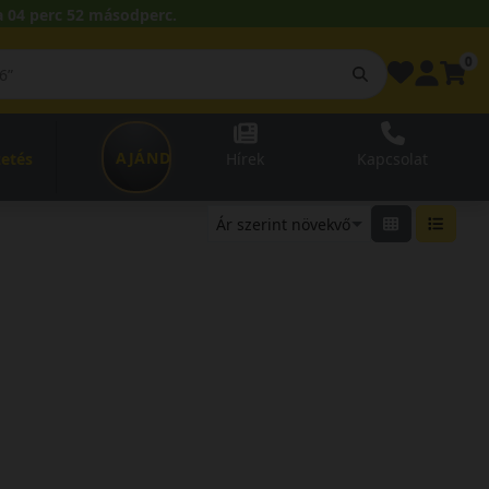
 04 perc 51 másodperc.
0
AJÁNDÉKUTALVÁNY
zetés
Hírek
Kapcsolat