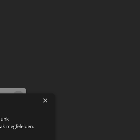
×
lunk
nak megfelelően.