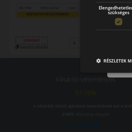
Elengedhetetle
0% THM
100% online
7 perc
szükséges
FIZETHETEK RÉSZLETEKBEN?
30 090 Ft
/db
LENDÜLET
db
KOSÁRBA
Kuponkód másolása
RÉSZLETEK M
Vásárlói vélemények
97.76%
a vásárlók közül ajánlaná ismerősének ezt a bolt
21659
vélemény alapján