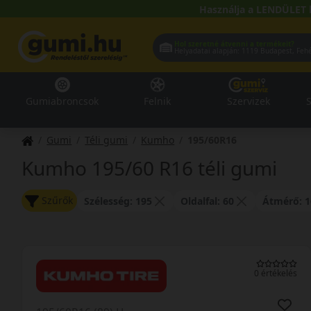
Használja a LENDÜLET 
Hol szeretné átvenni a termékeit?
Helyadatai alapján:
1119 Buda
Gumiabroncsok
Felnik
Szervizek
S
Gumi
Téli gumi
Kumho
195/60R16
Kumho 195/60 R16 téli gumi
Szűrők
Szélesség: 195
Oldalfal: 60
Átmérő: 1
0 értékelés