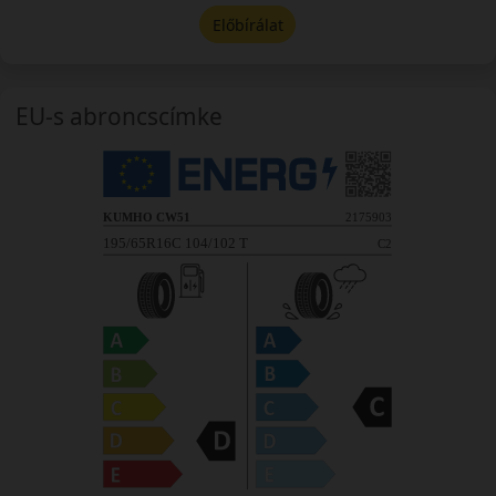
Előbírálat
EU-s abroncscímke