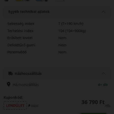
Egyéb technikai adatok
Sebesség index
T (T=190 km/h)
Terhelési index
104 (104=900kg)
Erősített kivitel
Nem
Defekttűrő gumi
Nem
Peremvédő
Nem
19565R16CTCW51
Házhozszállítás
Házhozszállítás
4+ db
Kuponkód:
36 790 Ft
LENDÜLET
/db
másol