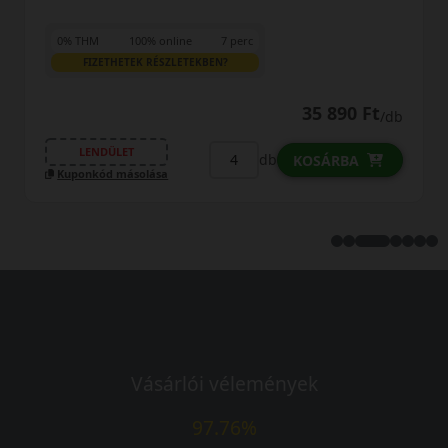
0% THM
100% online
7 perc
FIZETHETEK RÉSZLETEKBEN?
35 890 Ft
/db
LENDÜLET
db
KOSÁRBA
Kuponkód másolása
Vásárlói vélemények
97.76%