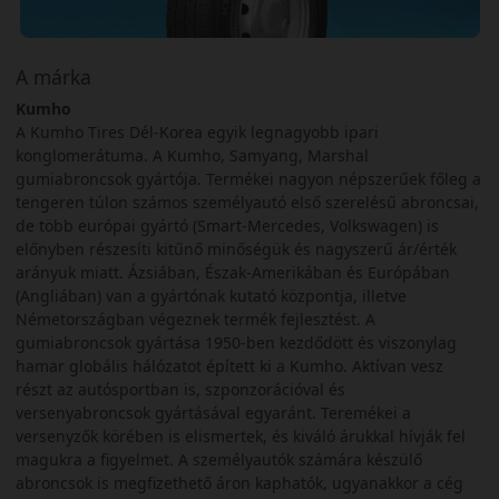
A márka
Kumho
A Kumho Tires Dél-Korea egyik legnagyobb ipari
konglomerátuma. A Kumho, Samyang, Marshal
gumiabroncsok gyártója. Termékei nagyon népszerűek főleg a
tengeren túlon számos személyautó első szerelésű abroncsai,
de több európai gyártó (Smart-Mercedes, Volkswagen) is
előnyben részesíti kitűnő minőségük és nagyszerű ár/érték
arányuk miatt. Ázsiában, Észak-Amerikában és Európában
(Angliában) van a gyártónak kutató központja, illetve
Németországban végeznek termék fejlesztést. A
gumiabroncsok gyártása 1950-ben kezdődött és viszonylag
hamar globális hálózatot épített ki a Kumho. Aktívan vesz
részt az autósportban is, szponzorációval és
versenyabroncsok gyártásával egyaránt. Teremékei a
versenyzők körében is elismertek, és kiváló árukkal hívják fel
magukra a figyelmet. A személyautók számára készülő
abroncsok is megfizethető áron kaphatók, ugyanakkor a cég