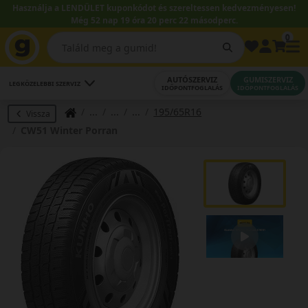
Használja a LENDÜLET kuponkódot és szereltessen kedvezményesen!
Még 52 nap 19 óra 20 perc 22 másodperc.
0
AUTÓSZERVIZ
GUMISZERVIZ
LEGKÖZELEBBI SZERVIZ
IDŐPONTFOGLALÁS
IDŐPONTFOGLALÁS
195/65R16
Vissza
CW51 Winter Porran