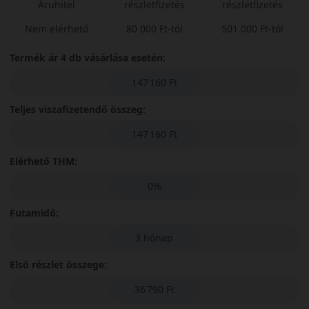
Áruhitel
részletfizetés
részletfizetés
Nem elérhető
80 000 Ft-tól
501 000 Ft-tól
Termék ár 4 db vásárlása esetén:
147 160 Ft
Teljes viszafizetendő összeg:
147 160 Ft
Elérhető THM:
0%
Futamidő:
3 hónap
Első részlet összege:
36 790 Ft