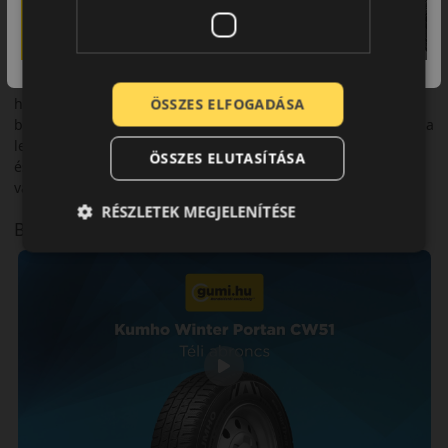
• Megbízható fékezési teljesítmény téli útviszonyok között.
Összegzés:
A Kumho Winter PorTran CW51 a kisteherautók és
haszongépjárművek megbízható téli abroncsa, amely
ÖSSZES ELFOGADÁSA
biztosítja a mindennapi fuvarozás stabilitását és biztonságát a
leghidegebb hónapokban is. A tartós szerkezet, a jó tapadás
ÖSSZES ELUTASÍTÁSA
és a hatékony vízelvezetés révén hosszú távon gazdaságos
választás a vállalkozások számára.
RÉSZLETEK MEGJELENÍTÉSE
Bemutató videó a mintáról