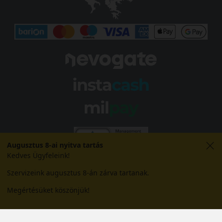
Augusztus 8-ai nyitva tartás
Kedves Ügyfeleink!
Szervizeink augusztus 8-án zárva tartanak.
Megértésüket köszönjük!