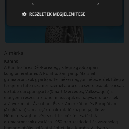
RÉSZLETEK MEGJELENÍTÉSE
A márka
Kumho
A Kumho Tires Dél-Korea egyik legnagyobb ipari
konglomerátuma. A Kumho, Samyang, Marshal
gumiabroncsok gyártója. Termékei nagyon népszerűek főleg a
tengeren túlon számos személyautó első szerelésű abroncsai,
de több európai gyártó (Smart-Mercedes, Volkswagen) is
előnyben részesíti kitűnő minőségük és nagyszerű ár/érték
arányuk miatt. Ázsiában, Észak-Amerikában és Európában
(Angliában) van a gyártónak kutató központja, illetve
Németországban végeznek termék fejlesztést. A
gumiabroncsok gyártása 1950-ben kezdődött és viszonylag
hamar globális hálózatot épített ki a Kumho. Aktívan vesz