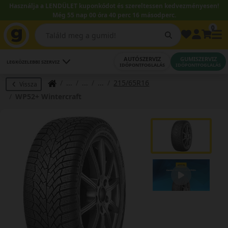
Használja a LENDÜLET kuponkódot és szereltessen kedvezményesen!
Még 55 nap 00 óra 40 perc 15 másodperc.
0
AUTÓSZERVIZ
GUMISZERVIZ
LEGKÖZELEBBI SZERVIZ
IDŐPONTFOGLALÁS
IDŐPONTFOGLALÁS
215/65R16
Vissza
WP52+ Wintercraft