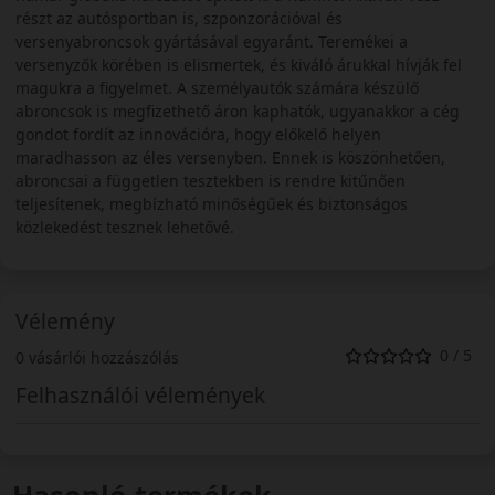
részt az autósportban is, szponzorációval és
versenyabroncsok gyártásával egyaránt. Teremékei a
versenyzők körében is elismertek, és kiváló árukkal hívják fel
magukra a figyelmet. A személyautók számára készülő
abroncsok is megfizethető áron kaphatók, ugyanakkor a cég
gondot fordít az innovációra, hogy előkelő helyen
maradhasson az éles versenyben. Ennek is köszönhetően,
abroncsai a független tesztekben is rendre kitűnően
teljesítenek, megbízható minőségűek és biztonságos
közlekedést tesznek lehetővé.
Vélemény
0 / 5
0 vásárlói hozzászólás
Felhasználói vélemények