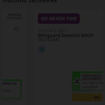
Hasonló termékek
0 értékelés
215/65R16 (98) H
Winguard SnowG3 WH21
TÉLI GUMI
AKÁR 6.000 FT SZERELÉSI
KEDVEZMÉNY!
Használja a LENDÜLET
kuponkódot!
0%