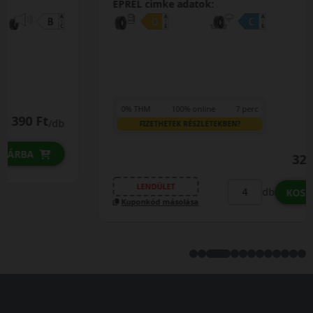
EPREL cimke adatok:
0% THM
100% online
7 perc
FIZETHETEK RÉSZLETEKBEN?
32 590 Ft
/db
LENDÜLET
db
KOSÁRBA
Kuponkód másolása