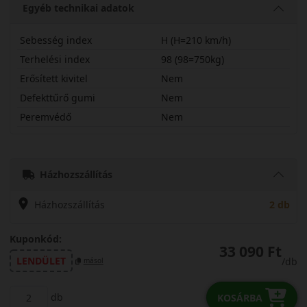
Egyéb technikai adatok
Sebesség index
H (H=210 km/h)
Terhelési index
98 (98=750kg)
Erősített kivitel
Nem
Defekttűrő gumi
Nem
Peremvédő
Nem
21565R16HWP52C
Házhozszállítás
Házhozszállítás
2 db
Kuponkód:
33 090 Ft
LENDÜLET
/db
másol
db
KOSÁRBA