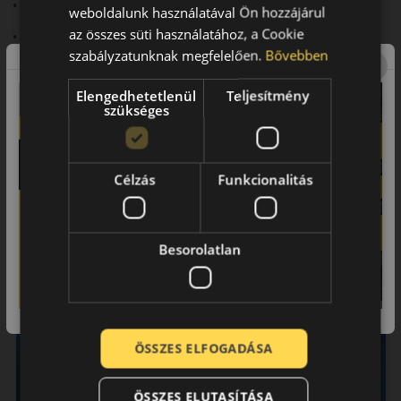
• Fejlett futófelületi kialakítás a jobb tapadásért.
weboldalunk használatával Ön hozzájárul
az összes süti használatához, a Cookie
• Speciális gumikeverék hidegálló tulajdonságokkal.
szabályzatunknak megfelelően.
Bővebben
• Megbízható fékezési teljesítmény.
Elengedhetetlenül
Teljesítmény
• Csendes és kényelmes futás.
szükséges
• Hosszú élettartam intenzív használat mellett is.
Összegzés:
Célzás
Funkcionalitás
A Kumho WinterCraft WP52+Wintercraft egy modern téli
abroncs, amely a mindennapi vezetéshez és hosszabb
utazásokhoz egyaránt ideális. Megbízható választás azok
Besorolatlan
számára, akik biztonságos, kényelmes és tartós téli gumit
keresnek.
Bemutató videó a mintáról
ÖSSZES ELFOGADÁSA
ÖSSZES ELUTASÍTÁSA