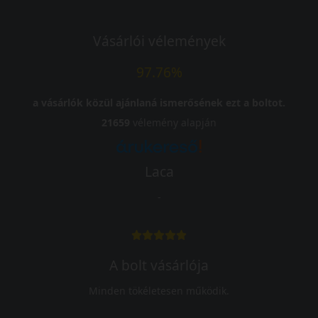
Vásárlói vélemények
97.76%
a vásárlók közül ajánlaná ismerősének ezt a boltot.
21659
vélemény alapján
Laca
-
A bolt vásárlója
Minden tökéletesen működik.