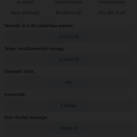
Áruhitel
részletfizetés
részletfizetés
Nem elérhető
80 000 Ft-tól
501 000 Ft-tól
Termék ár 4 db vásárlása esetén:
215 560 Ft
Teljes viszafizetendő összeg:
215 560 Ft
Elérhető THM:
0%
Futamidő:
3 hónap
Első részlet összege:
53 890 Ft