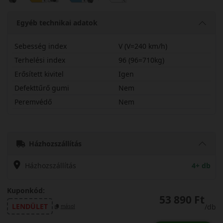
Egyéb technikai adatok
Sebesség index
V (V=240 km/h)
Terhelési index
96 (96=710kg)
Erősített kivitel
Igen
Defekttűrő gumi
Nem
Peremvédő
Nem
22550R16VWP71X
Házhozszállítás
Házhozszállítás
4+ db
Kuponkód:
53 890 Ft
LENDÜLET
/db
másol