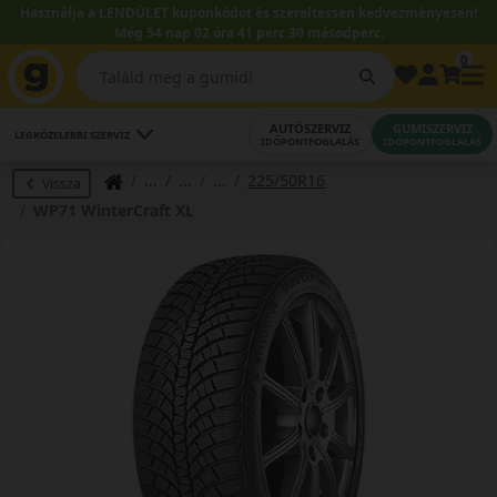
Használja a LENDÜLET kuponkódot és szereltessen kedvezményesen!
Még 54 nap 02 óra 41 perc 30 másodperc.
0
AUTÓSZERVIZ
GUMISZERVIZ
LEGKÖZELEBBI SZERVIZ
IDŐPONTFOGLALÁS
IDŐPONTFOGLALÁS
225/50R16
Vissza
WP71 WinterCraft XL