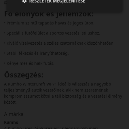
RÉSZLETEK MEGJELENÍTÉSE
szélsőséges téli körülmények között is.
Fő előnyök és jellemzők:
• Prémium szintű tapadás havas és jeges úton.
• Speciális futófelület a sportos vezetési stílushoz.
• Kiváló vízelvezetés a széles csatornáknak köszönhetően.
• Stabil fékezés és irányíthatóság.
• Kényelmes és halk futás.
Összegzés:
A Kumho WinterCraft WP71 ideális választás a nagyobb
teljesítményű autók vezetőinek, akik nem szeretnének
kompromisszumot kötni a téli biztonság és a vezetési élmény
között.
A márka
Kumho
A Kumho Tires Dél-Korea egyik legnagyobb ipari