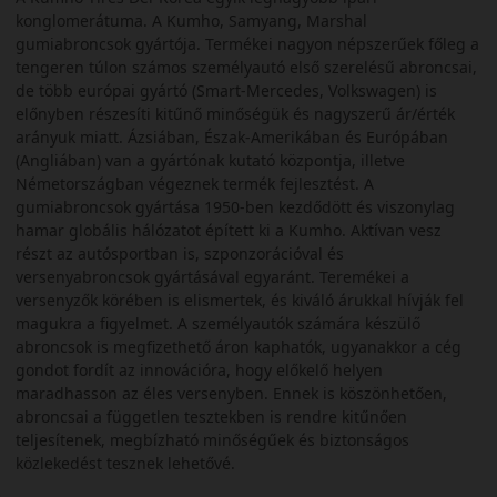
konglomerátuma. A Kumho, Samyang, Marshal
gumiabroncsok gyártója. Termékei nagyon népszerűek főleg a
tengeren túlon számos személyautó első szerelésű abroncsai,
de több európai gyártó (Smart-Mercedes, Volkswagen) is
előnyben részesíti kitűnő minőségük és nagyszerű ár/érték
arányuk miatt. Ázsiában, Észak-Amerikában és Európában
(Angliában) van a gyártónak kutató központja, illetve
Németországban végeznek termék fejlesztést. A
gumiabroncsok gyártása 1950-ben kezdődött és viszonylag
hamar globális hálózatot épített ki a Kumho. Aktívan vesz
részt az autósportban is, szponzorációval és
versenyabroncsok gyártásával egyaránt. Teremékei a
versenyzők körében is elismertek, és kiváló árukkal hívják fel
magukra a figyelmet. A személyautók számára készülő
abroncsok is megfizethető áron kaphatók, ugyanakkor a cég
gondot fordít az innovációra, hogy előkelő helyen
maradhasson az éles versenyben. Ennek is köszönhetően,
abroncsai a független tesztekben is rendre kitűnően
teljesítenek, megbízható minőségűek és biztonságos
közlekedést tesznek lehetővé.