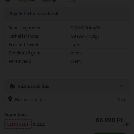
Egyéb technikai adatok
Sebesség index
V (V=240 km/h)
Terhelési index
99 (99=775kg)
Erősített kivitel
Igen
Defekttűrő gumi
Nem
Peremvédő
Nem
27535R18VWP71X
Házhozszállítás
Házhozszállítás
3 db
Kuponkód:
66 090 Ft
LENDÜLET
/db
másol