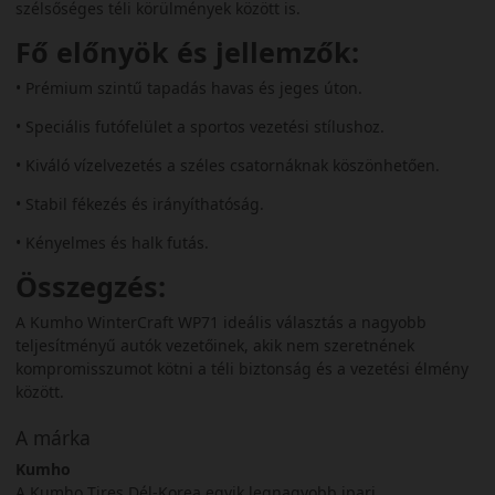
szélsőséges téli körülmények között is.
Fő előnyök és jellemzők:
• Prémium szintű tapadás havas és jeges úton.
• Speciális futófelület a sportos vezetési stílushoz.
• Kiváló vízelvezetés a széles csatornáknak köszönhetően.
• Stabil fékezés és irányíthatóság.
• Kényelmes és halk futás.
Összegzés:
A Kumho WinterCraft WP71 ideális választás a nagyobb
teljesítményű autók vezetőinek, akik nem szeretnének
kompromisszumot kötni a téli biztonság és a vezetési élmény
között.
A márka
Kumho
A Kumho Tires Dél-Korea egyik legnagyobb ipari