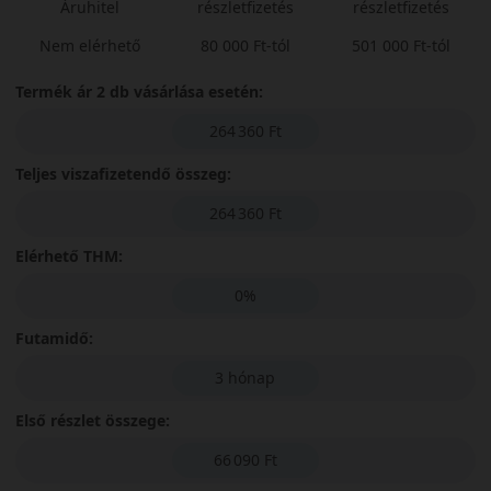
Áruhitel
részletfizetés
részletfizetés
Nem elérhető
80 000 Ft-tól
501 000 Ft-tól
Termék ár 2 db vásárlása esetén:
264 360 Ft
Teljes viszafizetendő összeg:
264 360 Ft
Elérhető THM:
0%
Futamidő:
3 hónap
Első részlet összege:
66 090 Ft