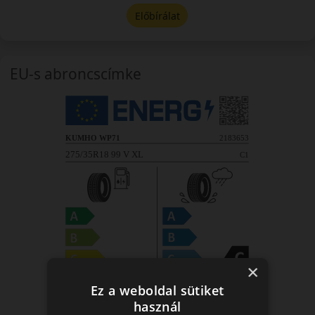
Előbírálat
EU-s abroncscímke
×
Ez a weboldal sütiket
használ