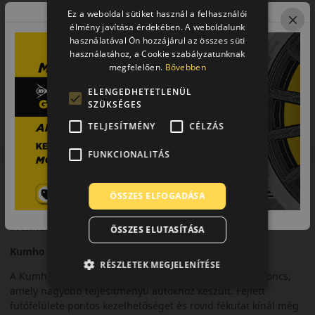
Ez a weboldal sütiket használ a felhasználói
élmény javítása érdekében. A weboldalunk
használatával Ön hozzájárul az összes süti
használatához, a Cookie szabályzatunknak
megfelelően.
Bővebben
ELENGEDHETETLENÜL
Figyelem a feltüntetett címke adatok tájékoztató
SZÜKSÉGES
jellegűek. Előfordulhat, hogy még a korábbi EU-s címkével
ellátott abroncs kerül kiszállításra.
TELJESÍTMÉNY
CÉLZÁS
FUNKCIONALITÁS
A mintázat
ÖSSZES ELFOGADÁSA
Kumho Wintercraft
WP71
Prémium tapadás télen
ÖSSZES ELUTASÍTÁSA
Kumho WinterCraft WP71 téli gumiabroncs
RÉSZLETEK MEGJELENÍTÉSE
A Kumho WinterCraft WP71 egy prémium téli gumiabroncs,
amely nagyobb teljesítményű autókhoz készült. Fejlett
futófelülete pontos kezelhetőséget és rövid fékutat kínál még