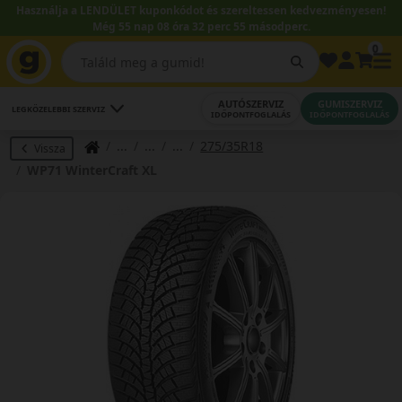
Használja a LENDÜLET kuponkódot és szereltessen kedvezményesen!
Még 55 nap 08 óra 32 perc 54 másodperc.
0
AUTÓSZERVIZ
GUMISZERVIZ
LEGKÖZELEBBI SZERVIZ
IDŐPONTFOGLALÁS
IDŐPONTFOGLALÁS
275/35R18
Vissza
WP71 WinterCraft XL