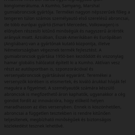
konglomerátuma. A Kumho, Samyang, Marshal
gumiabroncsok gyártója. Termékei nagyon népszerűek főleg a
tengeren túlon számos személyautó első szerelésű abroncsai,
de több európai gyártó (Smart-Mercedes, Volkswagen) is
előnyben részesíti kitűnő minőségük és nagyszerű ár/érték
arányuk miatt. Ázsiában, Észak-Amerikában és Európában
(Angliában) van a gyártónak kutató központja, illetve
Németországban végeznek termék fejlesztést. A
gumiabroncsok gyártása 1950-ben kezdődött és viszonylag
hamar globális hálózatot épített ki a Kumho. Aktívan vesz
részt az autósportban is, szponzorációval és
versenyabroncsok gyártásával egyaránt. Teremékei a
versenyzők körében is elismertek, és kiváló árukkal hívják fel
magukra a figyelmet. A személyautók számára készülő
abroncsok is megfizethető áron kaphatók, ugyanakkor a cég
gondot fordít az innovációra, hogy előkelő helyen
maradhasson az éles versenyben. Ennek is köszönhetően,
abroncsai a független tesztekben is rendre kitűnően
teljesítenek, megbízható minőségűek és biztonságos
közlekedést tesznek lehetővé.