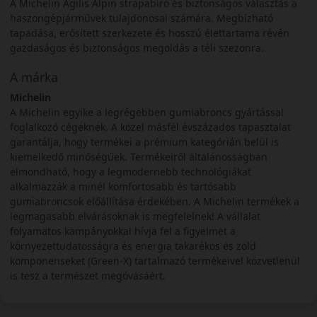
A Michelin Agilis Alpin strapabíró és biztonságos választás a
haszongépjárművek tulajdonosai számára. Megbízható
tapadása, erősített szerkezete és hosszú élettartama révén
gazdaságos és biztonságos megoldás a téli szezonra.
A márka
Michelin
A Michelin egyike a legrégebben gumiabroncs gyártással
foglalkozó cégeknek. A közel másfél évszázados tapasztalat
garantálja, hogy termékei a prémium kategórián belül is
kiemelkedő minőségűek. Termékeiről általánosságban
elmondható, hogy a legmodernebb technológiákat
alkalmazzák a minél komfortosabb és tartósabb
gumiabroncsok előállítása érdekében. A Michelin termékek a
legmagasabb elvárásoknak is megfelelnek! A vállalat
folyamatos kampányokkal hívja fel a figyelmet a
környezettudatosságra és energia takarékos és zöld
komponenseket (Green-X) tartalmazó termékeivel közvetlenül
is tesz a természet megóvásáért.