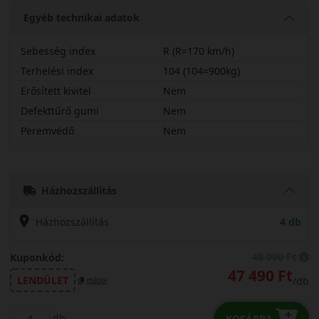
Egyéb technikai adatok
Sebesség index
R (R=170 km/h)
Terhelési index
104 (104=900kg)
Erősített kivitel
Nem
Defekttűrő gumi
Nem
Peremvédő
Nem
1957015CRAGALP
Házhozszállítás
Házhozszállítás
4 db
48 090 Ft
Kuponkód:
47 490 Ft
LENDÜLET
/db
másol
db
KOSÁRBA