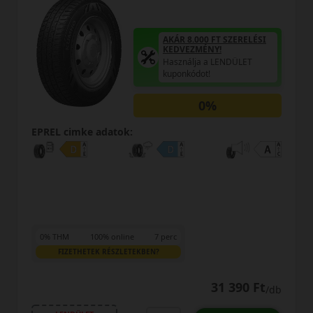
8.000 FT SZERELÉSI
AKÁR 8.00
EZMÉNY!
KEDVEZM
álja a LENDÜLET
Használja
kódot!
kuponkódo
0%
EPREL cimke adatok:
0% THM
100% online
7 perc
FIZETHETEK RÉSZLETEKBEN?
31 390 Ft
/db