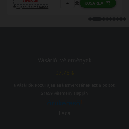
LENDÜLET
b
db
KOSÁRBA
Kuponkód másolása
Vásárlói vélemények
97.76%
a vásárlók közül ajánlaná ismerősének ezt a boltot.
21659
vélemény alapján
Laca
-