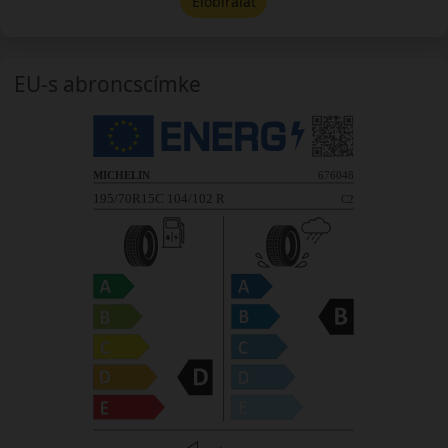
Előbírálat
EU-s abroncscímke