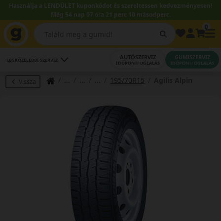
Használja a LENDÜLET kuponkódot és szereltessen kedvezményesen!
Még 54 nap 07 óra 21 perc 09 másodperc.
0
AUTÓSZERVIZ
GUMISZERVIZ
LEGKÖZELEBBI SZERVIZ
IDŐPONTFOGLALÁS
IDŐPONTFOGLALÁS
195/70R15
Agilis Alpin
Vissza