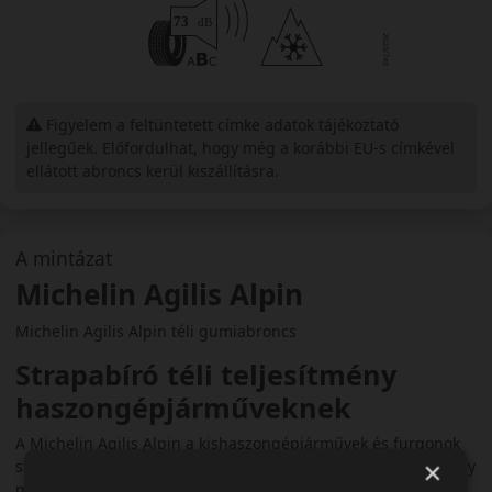
Figyelem a feltüntetett címke adatok tájékoztató
jellegűek. Előfordulhat, hogy még a korábbi EU-s címkével
ellátott abroncs kerül kiszállításra.
A mintázat
Michelin Agilis Alpin
Michelin Agilis Alpin téli gumiabroncs
Strapabíró téli teljesítmény
haszongépjárműveknek
A Michelin Agilis Alpin a kishaszongépjárművek és furgonok
×
számára fejlesztett prémium téli abroncs. A modell célja, hogy
nagy terhelés mellett is biztonságos tapadást és hosszú