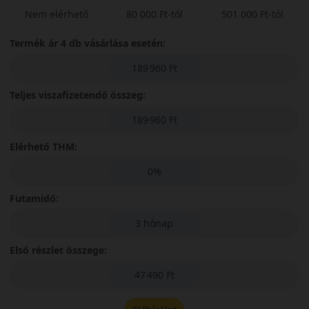
Nem elérhető
80 000 Ft-tól
501 000 Ft-tól
Termék ár 4 db vásárlása esetén:
189 960 Ft
Teljes viszafizetendő összeg:
189 960 Ft
Elérhető THM:
0%
Futamidő:
3 hónap
Első részlet összege:
47 490 Ft