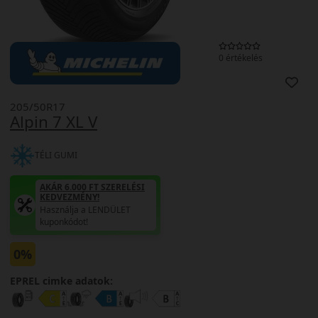
0 értékelés
205/50R17
Alpin 7 XL V
TÉLI GUMI
AKÁR 6.000 FT SZERELÉSI
KEDVEZMÉNY!
Használja a LENDÜLET
kuponkódot!
0%
EPREL cimke adatok: