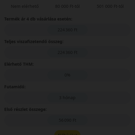
Nem elérhető
80 000 Ft-tól
501 000 Ft-tól
Termék ár 4 db vásárlása esetén:
224 360 Ft
Teljes viszafizetendő összeg:
224 360 Ft
Elérhető THM:
0%
Futamidő:
3 hónap
Első részlet összege:
56 090 Ft