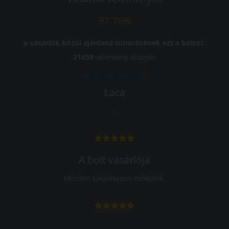
97.76%
a vásárlók közül ajánlaná ismerősének ezt a boltot.
21659
vélemény alapján
Laca
-
A bolt vásárlója
Minden tökéletesen működik.