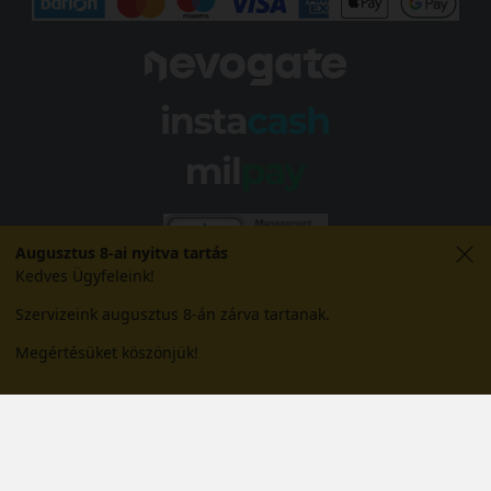
Augusztus 8-ai nyitva tartás
Kedves Ügyfeleink!
Szervizeink augusztus 8-án zárva tartanak.
Megértésüket köszönjük!