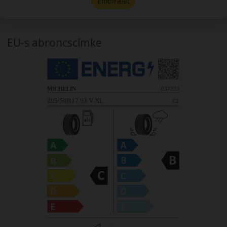
Előbírálat
EU-s abroncscímke