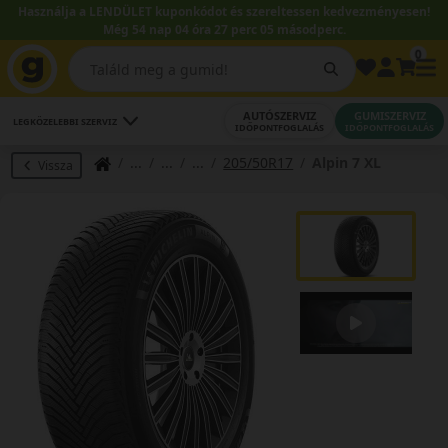
Használja a LENDÜLET kuponkódot és szereltessen kedvezményesen!
Még 54 nap 04 óra 27 perc 04 másodperc.
0
AUTÓSZERVIZ
GUMISZERVIZ
LEGKÖZELEBBI SZERVIZ
IDŐPONTFOGLALÁS
IDŐPONTFOGLALÁS
205/50R17
Alpin 7 XL
Vissza