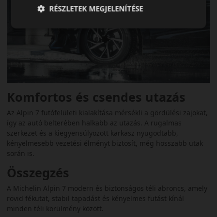
RÉSZLETEK MEGJELENÍTÉSE
Komfortos és csendes utazás
Az Alpin 7 futófelületi kialakítása mérsékli a gördülési zajokat,
így az autó belterében halkabb az utazás. A rugalmas
szerkezet és a kiegyensúlyozott karkasz nyugodtabb,
kényelmesebb vezetési élményt biztosít, még hosszabb utak
során is.
Összegzés
A Michelin Alpin 7 modern és biztonságos téli abroncs, amely
rövid fékutat, stabil tapadást és kényelmes futást kínál
minden téli körülmény között.