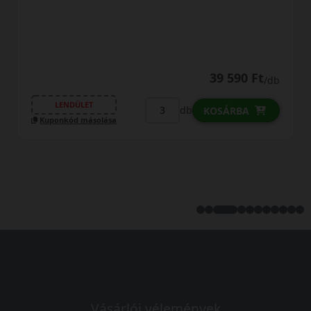
39 590 Ft
/db
LENDÜLET
db
KOSÁRBA
Kuponkód másolása
Vásárlói vélemények