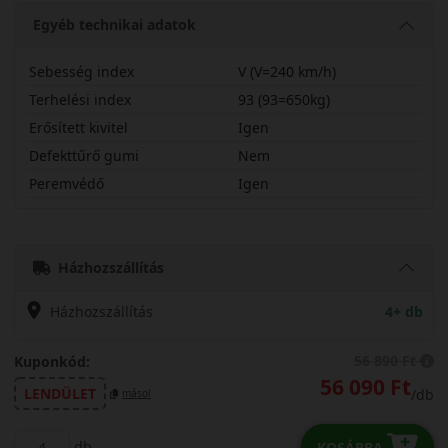
Egyéb technikai adatok
Sebesség index
V (V=240 km/h)
Terhelési index
93 (93=650kg)
Erősített kivitel
Igen
Defekttűrő gumi
Nem
Peremvédő
Igen
20550R17VAL7X
Házhozszállítás
Házhozszállítás
4+ db
56 890 Ft
Kuponkód:
56 090 Ft
LENDÜLET
/db
másol
db
KOSÁRBA