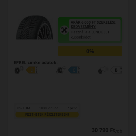
AKÁR 6.000 FT SZERELÉSI
KEDVEZMÉNY!
Használja a LENDÜLET
kuponkódot!
0%
EPREL cimke adatok:
0% THM
100% online
7 perc
FIZETHETEK RÉSZLETEKBEN?
33 190 Ft
/db