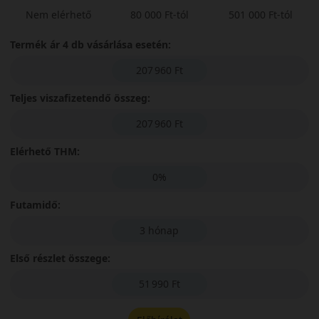
Nem elérhető
80 000 Ft-tól
501 000 Ft-tól
Termék ár 4 db vásárlása esetén:
207 960 Ft
Teljes viszafizetendő összeg:
207 960 Ft
Elérhető THM:
0%
Futamidő:
3 hónap
Első részlet összege:
51 990 Ft