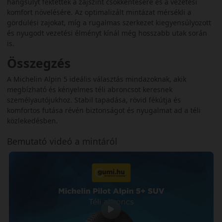
hangsúlyt fektettek a zajszint csökkentésére és a vezetési
komfort növelésére. Az optimalizált mintázat mérsékli a
gördülési zajokat, míg a rugalmas szerkezet kiegyensúlyozott
és nyugodt vezetési élményt kínál még hosszabb utak során
is.
Összegzés
A Michelin Alpin 5 ideális választás mindazoknak, akik
megbízható és kényelmes téli abroncsot keresnek
személyautójukhoz. Stabil tapadása, rövid fékútja és
komfortos futása révén biztonságot és nyugalmat ad a téli
közlekedésben.
Bemutató videó a mintáról