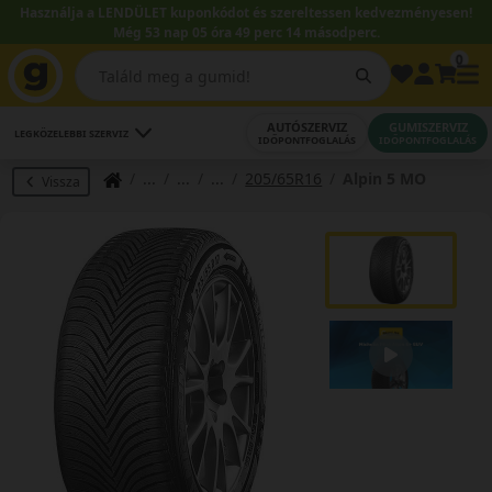
Használja a LENDÜLET kuponkódot és szereltessen kedvezményesen!
Még 53 nap 05 óra 49 perc 14 másodperc.
0
AUTÓSZERVIZ
GUMISZERVIZ
LEGKÖZELEBBI SZERVIZ
IDŐPONTFOGLALÁS
IDŐPONTFOGLALÁS
205/65R16
Alpin 5 MO
Vissza