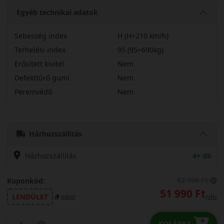
Egyéb technikai adatok
Sebesség index
H (H=210 km/h)
Terhelési index
95 (95=690kg)
Erősített kivitel
Nem
Defekttűrő gumi
Nem
Peremvédő
Nem
20565R16HA5
Házhozszállítás
Házhozszállítás
4+ db
52 790 Ft
Kuponkód:
51 990 Ft
LENDÜLET
/db
másol
db
KOSÁRBA