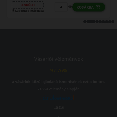
LENDÜLET
db
KOSÁRBA
Kuponkód másolása
Vásárlói vélemények
97.76%
a vásárlók közül ajánlaná ismerősének ezt a boltot.
21659
vélemény alapján
Laca
-