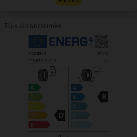
Előbírálat
EU-s abroncscímke