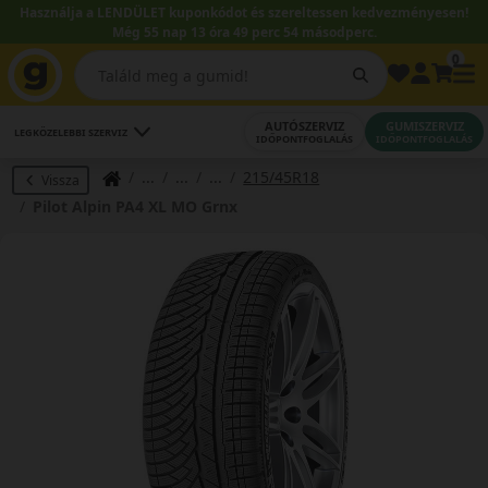
Használja a LENDÜLET kuponkódot és szereltessen kedvezményesen!
Még 55 nap 13 óra 49 perc 53 másodperc.
0
AUTÓSZERVIZ
GUMISZERVIZ
LEGKÖZELEBBI SZERVIZ
IDŐPONTFOGLALÁS
IDŐPONTFOGLALÁS
215/45R18
Vissza
Pilot Alpin PA4 XL MO Grnx