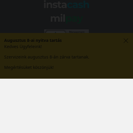
Augusztus 8-ai nyitva tartás
Kedves Ügyfeleink!
Szervizeink augusztus 8-án zárva tartanak.
Megértésüket köszönjük!
© 2026 Abroncs Kereskedőház Kft. | gumi.hu - Rendeléstől
szerelésig™