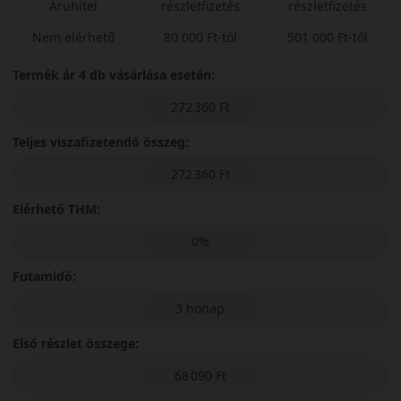
Áruhitel
részletfizetés
részletfizetés
Nem elérhető
80 000 Ft-tól
501 000 Ft-tól
Termék ár 4 db vásárlása esetén:
272 360 Ft
Teljes viszafizetendő összeg:
272 360 Ft
Elérhető THM:
0%
Futamidő:
3 hónap
Első részlet összege:
68 090 Ft