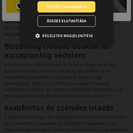
tapadást havas, jeges körülmények között. A központi zónában
ÖSSZES ELFOGADÁSA
elhelyezett merev blokkok rövid fékutat eredményeznek, míg a
vállblokkok erős kialakítása a kanyarstabilitást növeli. A
ÖSSZES ELUTASÍTÁSA
lamellák nagy sűrűsége jobb kapaszkodást biztosít, így az
autó irányíthatósága kiszámíthatóbb marad csúszós
felületeken is.
RÉSZLETEK MEGJELENÍTÉSE
Biztonság nedves utakon és
aquaplaning védelem
A futófelület széles csatornái és keresztirányú barázdái
gyorsan elvezetik a vizet és latyakot, így csökkentik az
aquaplaning veszélyét. Ez különösen fontos nagy
sebességnél, ahol a vízen felúszás komoly biztonsági
kockázatot jelenthet. Az abroncs kialakítása lehetővé teszi a
stabil tapadást még olvadásos körülmények között is.
Komfortos és csendes utazás
A Michelin Pilot Alpin PA4 fejlesztése során kiemelt szempont
volt a komfort. A zajcsökkentő futófelületi kialakítás és a
rugalmasságra hangolt szerkezet csendesebb és nyugodtabb