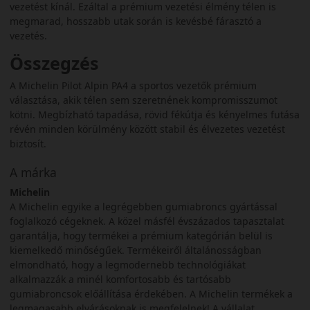
vezetést kínál. Ezáltal a prémium vezetési élmény télen is
megmarad, hosszabb utak során is kevésbé fárasztó a
vezetés.
Összegzés
A Michelin Pilot Alpin PA4 a sportos vezetők prémium
választása, akik télen sem szeretnének kompromisszumot
kötni. Megbízható tapadása, rövid fékútja és kényelmes futása
révén minden körülmény között stabil és élvezetes vezetést
biztosít.
A márka
Michelin
A Michelin egyike a legrégebben gumiabroncs gyártással
foglalkozó cégeknek. A közel másfél évszázados tapasztalat
garantálja, hogy termékei a prémium kategórián belül is
kiemelkedő minőségűek. Termékeiről általánosságban
elmondható, hogy a legmodernebb technológiákat
alkalmazzák a minél komfortosabb és tartósabb
gumiabroncsok előállítása érdekében. A Michelin termékek a
legmagasabb elvárásoknak is megfelelnek! A vállalat