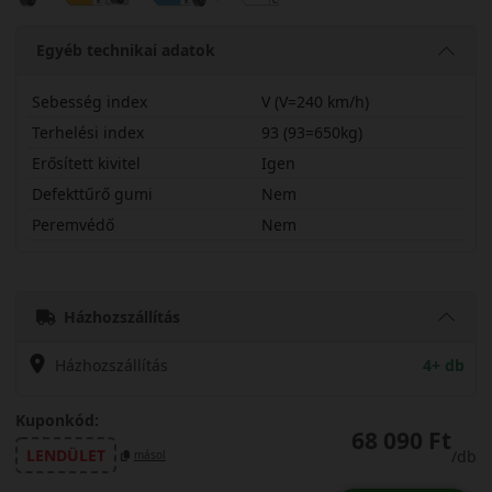
Egyéb technikai adatok
Sebesség index
V (V=240 km/h)
Terhelési index
93 (93=650kg)
Erősített kivitel
Igen
Defekttűrő gumi
Nem
Peremvédő
Nem
21545R18VPA4XL
Házhozszállítás
Házhozszállítás
4+ db
Kuponkód:
68 090 Ft
LENDÜLET
/db
másol