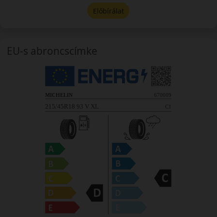
Előbírálat
EU-s abroncscímke