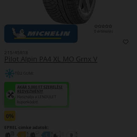
0 értékelés
215/45R18
Pilot Alpin PA4 XL MO Grnx V
TÉLI GUMI
AKÁR 5.000 FT SZERELÉSI
KEDVEZMÉNY!
Használja a LENDÜLET
kuponkódot!
0%
EPREL cimke adatok: