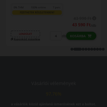
7 perc
0% THM
100% online
7 p
N?
FIZETHETEK RÉSZLETEKBEN?
43 990 Ft
43 590 Ft
/db
LENDÜLET
db
KOSÁRBA
Kuponkód másolása
Vásárlói vélemények
97.76%
a vásárlók közül ajánlaná ismerősének ezt a boltot.