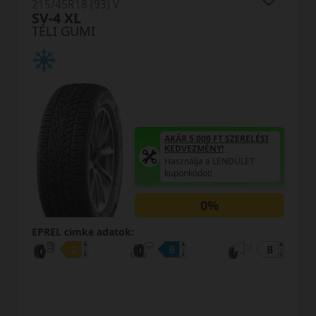
215/45R18 (93) V
WP72 Wintercraft X
TÉLI GUMI
AKÁR 5.000 FT SZERELÉSI
A
KEDVEZMÉNY!
Használja a LENDÜLET
H
kuponkódot!
k
0%
EPREL cimke adatok: