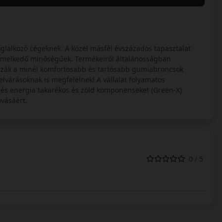
glalkozó cégeknek. A közel másfél évszázados tapasztalat
iemelkedő minőségűek. Termékeiről általánosságban
zák a minél komfortosabb és tartósabb gumiabroncsok
lvárásoknak is megfelelnek! A vállalat folyamatos
 és energia takarékos és zöld komponenseket (Green-X)
vásáért.
0 / 5