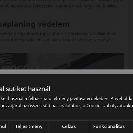
b kialakítása fékezéskor stabilitást ad, míg a vállblokkok
quaplaning védelem
zetést biztosítanak, így az Alpin 7 hatékonyan csökkenti az
s körülmények között, amikor a tapadásvesztés veszélye
l sütiket használ
iket használ a felhasználói élmény javítása érdekében. A webolda
hozzájárul az összes süti használatához, a Cookie szabályzatunk
nül
Teljesítmény
Célzás
Funkcionalitás