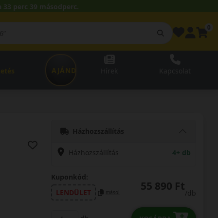
 33 perc 37 másodperc.
0
AJÁNDÉKUTALVÁNY
zetés
Hírek
Kapcsolat
Házhozszállítás
Házhozszállítás
4+ db
Kuponkód:
55 890 Ft
LENDÜLET
/db
másol