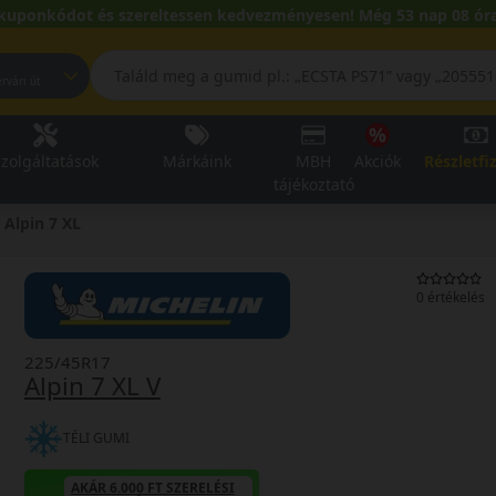
kuponkódot és szereltessen kedvezményesen! Még 53 nap 08 óra
pest, Fehérvári út
zolgáltatások
Márkáink
MBH
Akciók
Részletfi
tájékoztató
Alpin 7 XL
0 értékelés
225/45R17
Alpin 7 XL V
TÉLI GUMI
AKÁR 6.000 FT SZERELÉSI