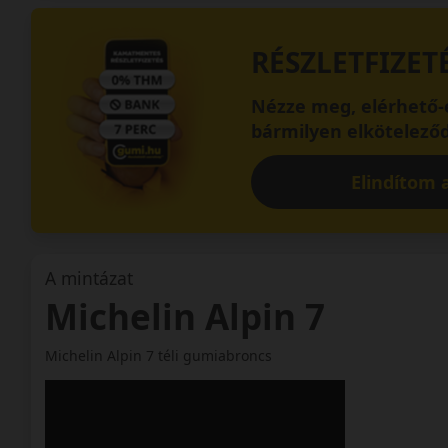
RÉSZLETFIZET
Nézze meg, elérhető-e
bármilyen elköteleződ
Elindítom a
A mintázat
Michelin Alpin 7
Michelin Alpin 7 téli gumiabroncs