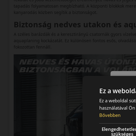
tapadás folyamatosan megbízható. A központi blokkok mereveb
kanyarodás közben segítik a biztonságot.
Biztonság nedves utakon és a
A széles barázdák és a keresztirányú csatornák gyors vízelve
aquaplaning kockázatát. Ez különösen fontos esős, olvadáso
fokozottan fennáll.
Ez a webolda
Ez a weboldal süt
használatával Ön 
Bővebben
Elengedhetetle
szükséges