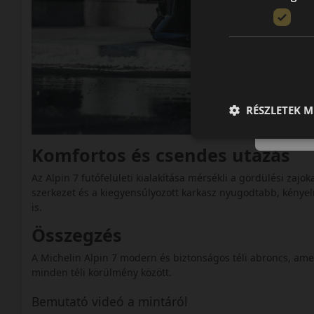
RÉSZLETEK M
Komfortos és csendes utazás
Az Alpin 7 futófelületi kialakítása mérsékli a gördülési zajo
szerkezet és a kiegyensúlyozott karkasz nyugodtabb, kénye
is.
Összegzés
A Michelin Alpin 7 modern és biztonságos téli abroncs, amely
minden téli körülmény között.
Bemutató videó a mintáról