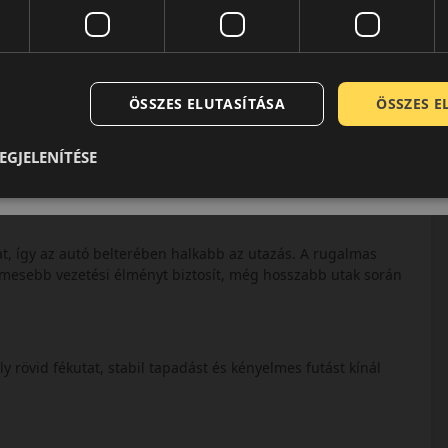
ÖSSZES ELUTASÍTÁSA
ÖSSZES 
EGJELENÍTÉSE
kat, így az autó belterében halkabb az utazás. A rugalmas
lmesebb vezetési élményt biztosít, még hosszabb utak során
 rövid fékutat, stabil tapadást és kényelmes futást kínál