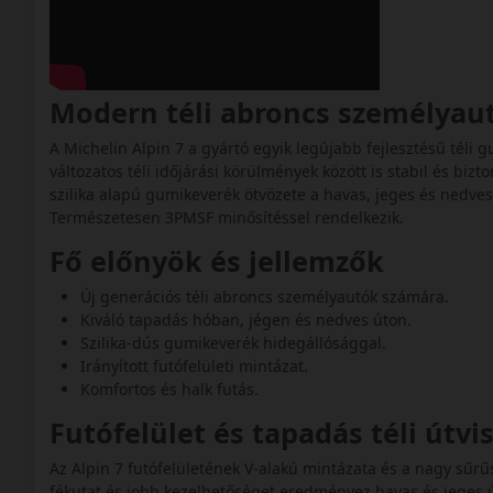
Modern téli abroncs személya
A Michelin Alpin 7 a gyártó egyik legújabb fejlesztésű téli
változatos téli időjárási körülmények között is stabil és bizt
szilika alapú gumikeverék ötvözete a havas, jeges és nedves 
Természetesen 3PMSF minősítéssel rendelkezik.
Fő előnyök és jellemzők
Új generációs téli abroncs személyautók számára.
Kiváló tapadás hóban, jégen és nedves úton.
Szilika-dús gumikeverék hidegállósággal.
Irányított futófelületi mintázat.
Komfortos és halk futás.
Futófelület és tapadás téli útv
Az Alpin 7 futófelületének V-alakú mintázata és a nagy sűrű
fékutat és jobb kezelhetőséget eredményez havas és jeges ú