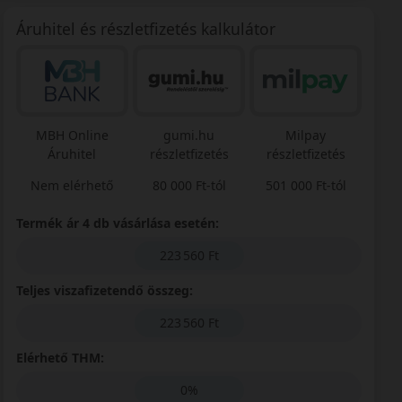
Áruhitel és részletfizetés kalkulátor
MBH Online
gumi.hu
Milpay
Áruhitel
részletfizetés
részletfizetés
Nem elérhető
80 000 Ft-tól
501 000 Ft-tól
Termék ár 4 db vásárlása esetén:
223 560 Ft
Teljes viszafizetendő összeg:
223 560 Ft
Elérhető THM:
0%