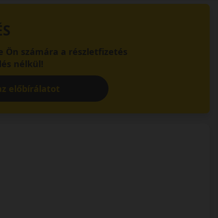
ÉS
 Ön számára a részletfizetés
és nélkül!
z előbírálatot