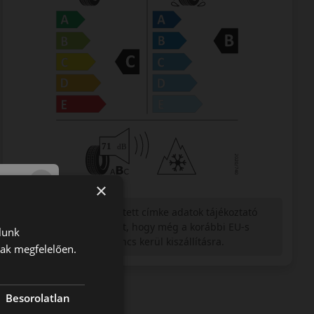
×
Figyelem a feltüntetett címke adatok tájékoztató
jellegűek. Előfordulhat, hogy még a korábbi EU-s
lunk
címkével ellátott abroncs kerül kiszállításra.
nak megfelelően.
Besorolatlan