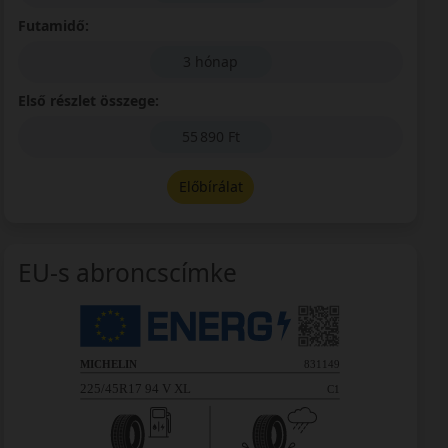
Futamidő:
3 hónap
Első részlet összege:
55 890 Ft
Előbírálat
EU-s abroncscímke