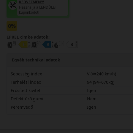
KEDVEZMÉNY!
Használja a LENDÜLET
kuponkódot!
0%
EPREL cimke adatok:
Egyéb technikai adatok
Sebesség index
V (V=240 km/h)
Terhelési index
94 (94=670kg)
Erősített kivitel
Igen
Defekttűrő gumi
Nem
Peremvédő
Igen
22545R17VAL7X