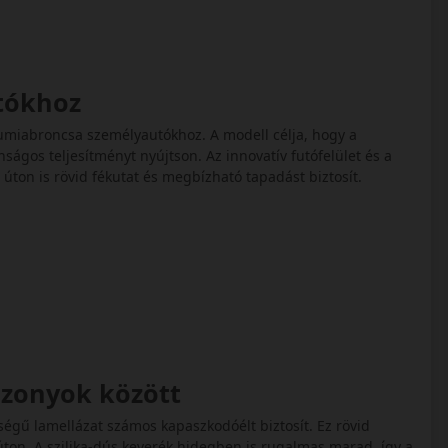
utókhoz
 gumiabroncsa személyautókhoz. A modell célja, hogy a
onságos teljesítményt nyújtson. Az innovatív futófelület és a
úton is rövid fékutat és megbízható tapadást biztosít.
iszonyok között
ségű lamellázat számos kapaszkodóélt biztosít. Ez rövid
ton. A szilika-dús keverék hidegben is rugalmas marad, így a