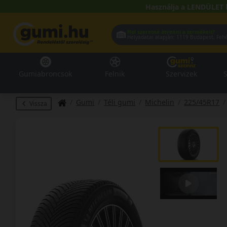
Használja a LENDÜLET 
Hol szeretné átvenni a termékeit?
Helyadatai alapján:
1119 Buda
Gumiabroncsok
Felnik
Szervizek
S
Gumi
Téli gumi
Michelin
225/45R17
Vissza