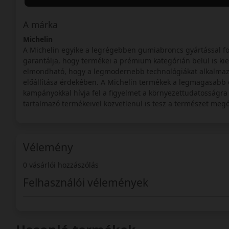
A márka
Michelin
A Michelin egyike a legrégebben gumiabroncs gyártással fo
garantálja, hogy termékei a prémium kategórián belül is k
elmondható, hogy a legmodernebb technológiákat alkalmaz
előállítása érdekében. A Michelin termékek a legmagasabb e
kampányokkal hívja fel a figyelmet a környezettudatosságra
tartalmazó termékeivel közvetlenül is tesz a természet megó
Vélemény
0 vásárlói hozzászólás
Felhasználói vélemények