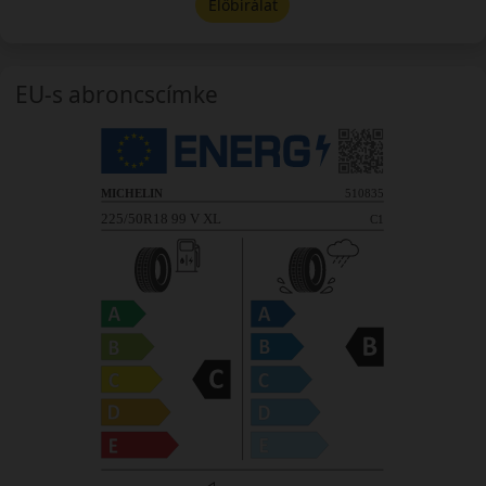
Előbírálat
EU-s abroncscímke