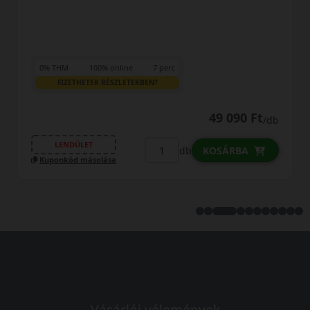
0% THM
100% online
7 perc
FIZETHETEK RÉSZLETEKBEN?
49 090 Ft
/db
LENDÜLET
db
KOSÁRBA
Kuponkód másolása
Vásárlói vélemények