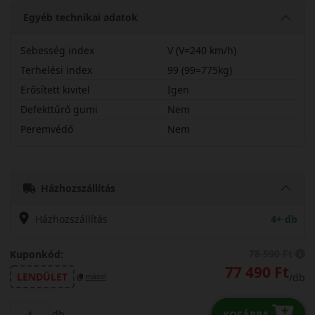
Egyéb technikai adatok
Sebesség index
V (V=240 km/h)
Terhelési index
99 (99=775kg)
Erősített kivitel
Igen
Defekttűrő gumi
Nem
Peremvédő
Nem
22550R18VAL7X
Házhozszállítás
Házhozszállítás
4+ db
78 590 Ft
Kuponkód:
77 490 Ft
LENDÜLET
/db
másol
db
KOSÁRBA