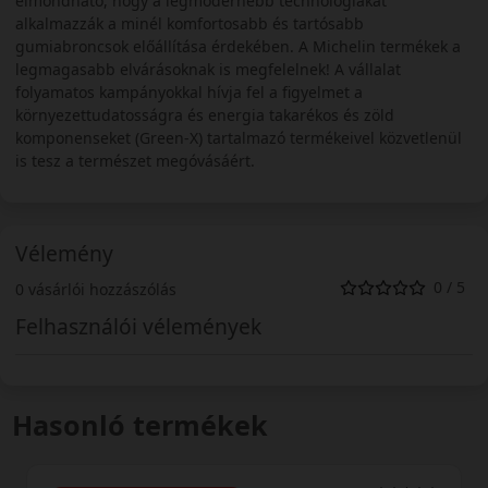
elmondható, hogy a legmodernebb technológiákat
alkalmazzák a minél komfortosabb és tartósabb
gumiabroncsok előállítása érdekében. A Michelin termékek a
legmagasabb elvárásoknak is megfelelnek! A vállalat
folyamatos kampányokkal hívja fel a figyelmet a
környezettudatosságra és energia takarékos és zöld
komponenseket (Green-X) tartalmazó termékeivel közvetlenül
is tesz a természet megóvásáért.
Vélemény
0 / 5
0 vásárlói hozzászólás
Felhasználói vélemények
Hasonló termékek