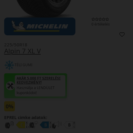
0 értékelés
225/50R18
Alpin 7 XL V
TÉLI GUMI
AKÁR 5.000 FT SZERELÉSI
KEDVEZMÉNY!
Használja a LENDÜLET
kuponkódot!
0%
EPREL cimke adatok: