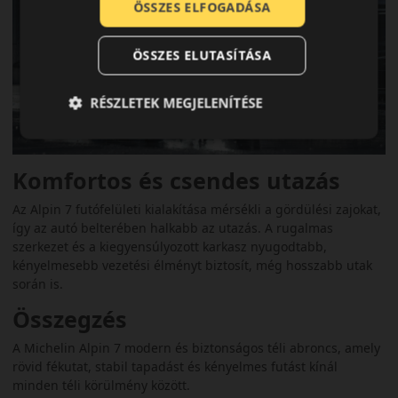
ÖSSZES ELFOGADÁSA
ÖSSZES ELUTASÍTÁSA
RÉSZLETEK MEGJELENÍTÉSE
Komfortos és csendes utazás
Az Alpin 7 futófelületi kialakítása mérsékli a gördülési zajokat,
így az autó belterében halkabb az utazás. A rugalmas
szerkezet és a kiegyensúlyozott karkasz nyugodtabb,
kényelmesebb vezetési élményt biztosít, még hosszabb utak
során is.
Összegzés
A Michelin Alpin 7 modern és biztonságos téli abroncs, amely
rövid fékutat, stabil tapadást és kényelmes futást kínál
minden téli körülmény között.