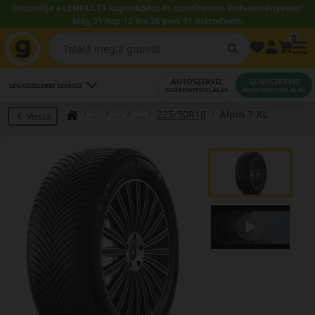
Használja a LENDÜLET kuponkódot és szereltessen kedvezményesen!
Még 51 nap 12 óra 26 perc 00 másodperc.
0
AUTÓSZERVIZ
GUMISZERVIZ
LEGKÖZELEBBI SZERVIZ
IDŐPONTFOGLALÁS
IDŐPONTFOGLALÁS
225/50R18
Alpin 7 XL
Vissza