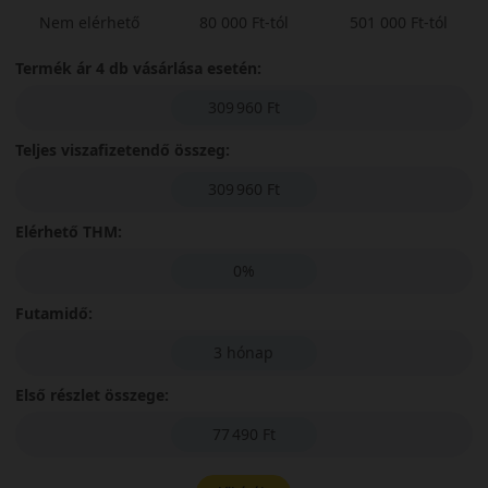
Nem elérhető
80 000 Ft-tól
501 000 Ft-tól
Termék ár 4 db vásárlása esetén:
309 960 Ft
Teljes viszafizetendő összeg:
309 960 Ft
Elérhető THM:
0%
Futamidő:
3 hónap
Első részlet összege:
77 490 Ft