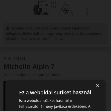
Figyelem a feltüntetett címke adatok tájékoztató
jellegűek. Előfordulhat, hogy még a korábbi EU-s címkével
ellátott abroncs kerül kiszállításra.
A mintázat
Michelin Alpin 7
Michelin Alpin 7 téli gumiabroncs
×
Ez a weboldal sütiket használ
Ez a weboldal sütiket használ a
felhasználói élmény javítása érdekében. A