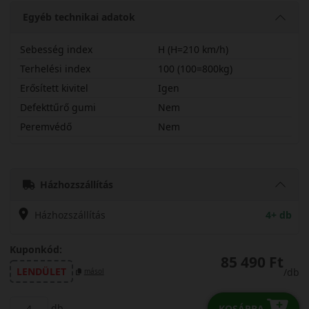
Egyéb technikai adatok
Sebesség index
H (H=210 km/h)
Terhelési index
100 (100=800kg)
Erősített kivitel
Igen
Defekttűrő gumi
Nem
Peremvédő
Nem
22550R19HAL7X
Házhozszállítás
Házhozszállítás
4+ db
Kuponkód:
85 490 Ft
LENDÜLET
/db
másol
db
KOSÁRBA