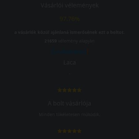
Vásárlói vélemények
97.76%
a vásárlók közül ajánlaná ismerősének ezt a boltot.
21659
vélemény alapján
Laca
-
A bolt vásárlója
Minden tökéletesen működik.