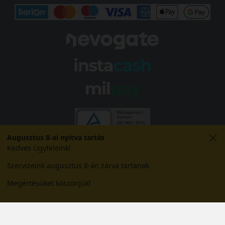
Augusztus 8-ai nyitva tartás
Kedves Ügyfeleink!
Szervizeink augusztus 8-án zárva tartanak.
Megértésüket köszönjük!