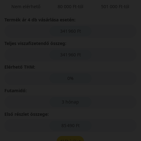
Nem elérhető
80 000 Ft-tól
501 000 Ft-tól
Termék ár 4 db vásárlása esetén:
341 960 Ft
Teljes viszafizetendő összeg:
341 960 Ft
Elérhető THM:
0%
Futamidő:
3 hónap
Első részlet összege:
85 490 Ft