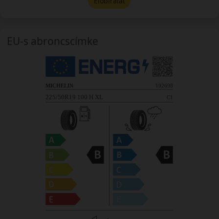
Előbírálat
EU-s abroncscímke