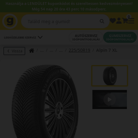
Használja a LENDÜLET kuponkódot és szereltessen kedvezményesen!
Még 54 nap 20 óra 43 perc 10 másodperc.
0
AUTÓSZERVIZ
GUMISZERVIZ
LEGKÖZELEBBI SZERVIZ
IDŐPONTFOGLALÁS
IDŐPONTFOGLALÁS
225/50R19
Alpin 7 XL
Vissza