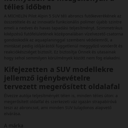
télies időben
A MICHELIN Pilot Alpin 5 SUV téli abroncs futókeverékének az
összetétele és az innovatív funkcionális polimer újabb szintre
emeli a nedves és havas tapadási teljesítményt. Szimmetrikus
kiképzésű futófelületének középonalában vízelvezető csatorna
gondoskodik az aquaplaninggal szembeni védelemről, a
mintázat pedig időjárástól függetlenül meggyőző vonóerőt és
reakciókészséget biztosít. Ez biztosítja Önnek és utasainak
hogy sehol semmilyen körülmények között nem fog elakadni.
Kifejezetten a SUV modellekre
jellemző igénybevételre
tervezett megerősített oldalafal
Élvezze autója teljesítményét télen is, minden télies úton: a
megerősített oldalfal és szerkezeti váz igazán strapabíróvá
teszi az abroncsot, ami minden SUV tulajdonos alapvető
elvárása.
A márka