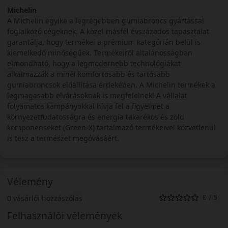
Michelin
A Michelin egyike a legrégebben gumiabroncs gyártással
foglalkozó cégeknek. A közel másfél évszázados tapasztalat
garantálja, hogy termékei a prémium kategórián belül is
kiemelkedő minőségűek. Termékeiről általánosságban
elmondható, hogy a legmodernebb technológiákat
alkalmazzák a minél komfortosabb és tartósabb
gumiabroncsok előállítása érdekében. A Michelin termékek a
legmagasabb elvárásoknak is megfelelnek! A vállalat
folyamatos kampányokkal hívja fel a figyelmet a
környezettudatosságra és energia takarékos és zöld
komponenseket (Green-X) tartalmazó termékeivel közvetlenül
is tesz a természet megóvásáért.
Vélemény
0 / 5
0 vásárlói hozzászólás
Felhasználói vélemények