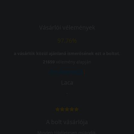
Vásárlói vélemények
97.76%
a vásárlók közül ajánlaná ismerősének ezt a boltot.
21659
vélemény alapján
Laca
-
A bolt vásárlója
Minden tökéletesen működik.