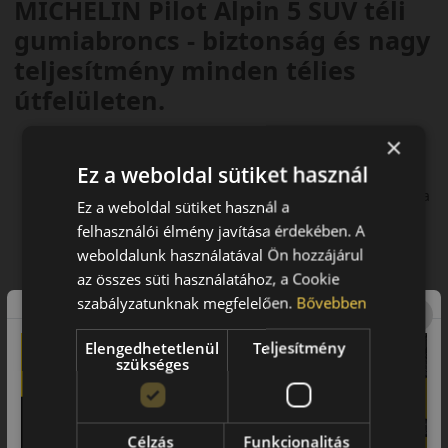
MICHELIN Pilot Alpin 5 SUV téli
gumiabroncs - biztonság és nagy
teljesítmény minden télies
útfelületen.
A MICHELIN nagy teljesítményű téli gumiabroncsa SUV
×
modellekre
Ez a weboldal sütiket használ
Kiváló fékhatás havas útfelületen
Jobb vonóerő havas felületen: irányíthatóság és úttartás a
Ez a weboldal sütiket használ a
télies utakon
felhasználói élmény javítása érdekében. A
Kifejezetten SUV modellekre jellemző igénybevételre
weboldalunk használatával Ön hozzájárul
tervezett, megerősített oldalfal
az összes süti használatához, a Cookie
Elfogadott és elismert a vezető prémium autógyátók által
szabályzatunknak megfelelően.
Bővebben
Elengedhetetlenül
Teljesítmény
szükséges
Célzás
Funkcionalitás