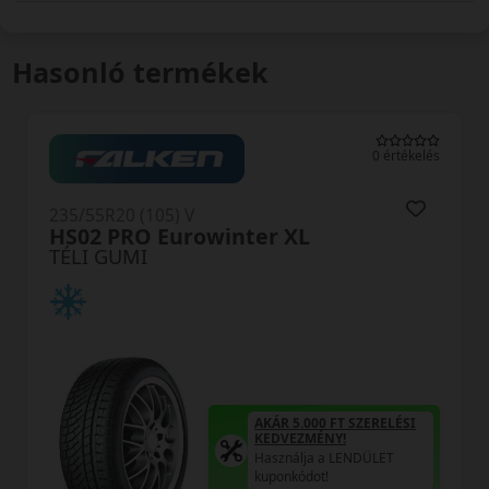
Hasonló termékek
kelés
0 értékelé
235/55R20 (105) V
TS 870P XL FR
TÉLI GUMI
AKÁR 5.000 FT SZERELÉSI
KEDVEZMÉNY!
Használja a LENDÜLET
I
kuponkódot!
0%