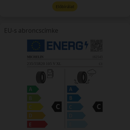
Előbírálat
EU-s abroncscímke