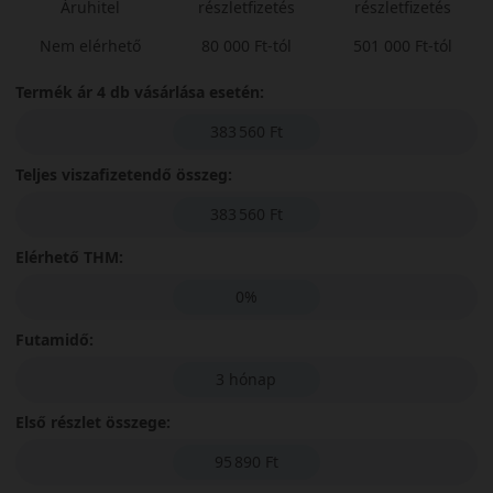
Áruhitel
részletfizetés
részletfizetés
Nem elérhető
80 000 Ft-tól
501 000 Ft-tól
Termék ár 4 db vásárlása esetén:
383 560 Ft
Teljes viszafizetendő összeg:
383 560 Ft
Elérhető THM:
0%
Futamidő:
3 hónap
Első részlet összege:
95 890 Ft