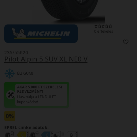
0 értékelés
235/55R20
Pilot Alpin 5 SUV XL NE0 V
TÉLI GUMI
AKÁR 5.000 FT SZERELÉSI
KEDVEZMÉNY!
Használja a LENDÜLET
kuponkódot!
0%
EPREL cimke adatok: