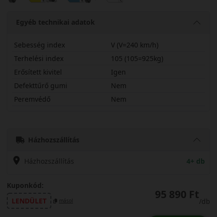
Egyéb technikai adatok
Sebesség index
V (V=240 km/h)
Terhelési index
105 (105=925kg)
Erősített kivitel
Igen
Defekttűrő gumi
Nem
Peremvédő
Nem
23555R20VPAL5SX
Házhozszállítás
Házhozszállítás
4+ db
Kuponkód:
95 890 Ft
LENDÜLET
/db
másol