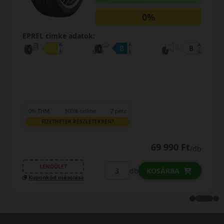
EPREL cimke adatok:
0% THM
100% online
7 perc
FIZETHETEK RÉSZLETEKBEN?
t
111 290 Ft
/db
/d
LENDÜLET
db
KOSÁRBA
Kuponkód másolása