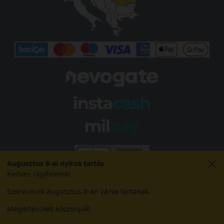
Augusztus 8-ai nyitva tartás
Kedves Ügyfeleink!
Szervizeink augusztus 8-án zárva tartanak.
Megértésüket köszönjük!