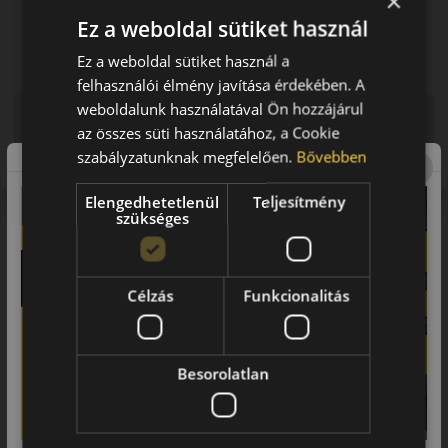
×
Ez a weboldal sütiket használ
Ez a weboldal sütiket használ a
felhasználói élmény javítása érdekében. A
weboldalunk használatával Ön hozzájárul
Figyelem a feltüntetett címke adatok tájékoztató
az összes süti használatához, a Cookie
jellegűek. Előfordulhat, hogy még a korábbi EU-s címkével
ellátott abroncs kerül kiszállításra.
szabályzatunknak megfelelően.
Bővebben
Elengedhetetlenül
Teljesítmény
szükséges
A mintázat
MICHELIN Pilot Alpin 5
Célzás
Funkcionalitás
Michelin Pilot Alpin 5 téli gumiabroncs
Fő előnyök és jellemzők
Besorolatlan
A nagyteljesítményű téli abroncs a MICHELIN-től az Ön
által elvárt vezetési élményt nyújtja
Olyan abroncsok, amellyekkel precízen és pontosan
vezethet havas és nedves utakon