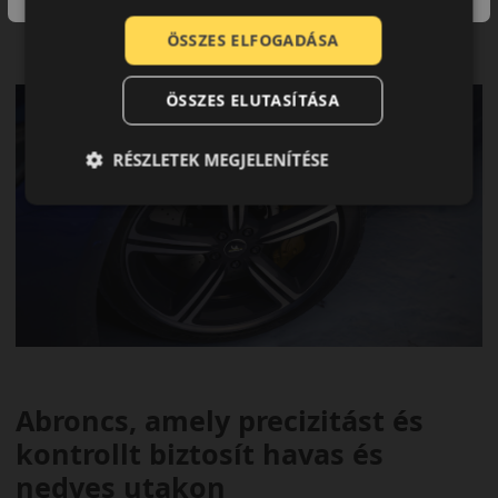
A csökkent féktávolsággal biztonságot nyújt hóval fedett
utakon
ÖSSZES ELFOGADÁSA
Kevesebb üzemanyag-fogyasztás és hosszabb élettartam
ÖSSZES ELUTASÍTÁSA
RÉSZLETEK MEGJELENÍTÉSE
Abroncs, amely precizitást és
kontrollt biztosít havas és
nedves utakon