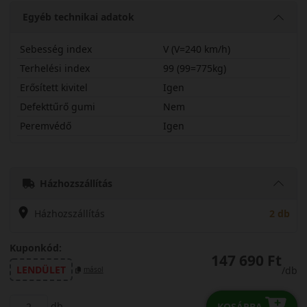
Egyéb technikai adatok
Sebesség index
V (V=240 km/h)
Terhelési index
99 (99=775kg)
Erősített kivitel
Igen
Defekttűrő gumi
Nem
Peremvédő
Igen
28530R20VPA5X
Házhozszállítás
Házhozszállítás
2 db
Kuponkód:
147 690 Ft
LENDÜLET
/db
másol
db
KOSÁRBA