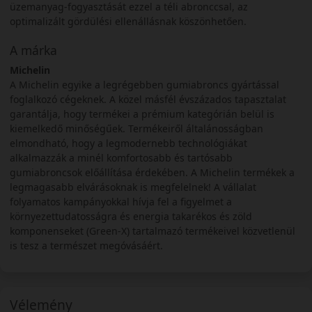
üzemanyag-fogyasztását ezzel a téli abronccsal, az
optimalizált gördülési ellenállásnak köszönhetően.
A márka
Michelin
A Michelin egyike a legrégebben gumiabroncs gyártással
foglalkozó cégeknek. A közel másfél évszázados tapasztalat
garantálja, hogy termékei a prémium kategórián belül is
kiemelkedő minőségűek. Termékeiről általánosságban
elmondható, hogy a legmodernebb technológiákat
alkalmazzák a minél komfortosabb és tartósabb
gumiabroncsok előállítása érdekében. A Michelin termékek a
legmagasabb elvárásoknak is megfelelnek! A vállalat
folyamatos kampányokkal hívja fel a figyelmet a
környezettudatosságra és energia takarékos és zöld
komponenseket (Green-X) tartalmazó termékeivel közvetlenül
is tesz a természet megóvásáért.
Vélemény