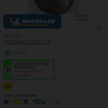
0 értékelés
285/30R20
Pilot Alpin 5 XL * V
TÉLI GUMI
AKÁR 5.000 FT SZERELÉSI
KEDVEZMÉNY!
Használja a LENDÜLET
kuponkódot!
0%
EPREL cimke adatok: