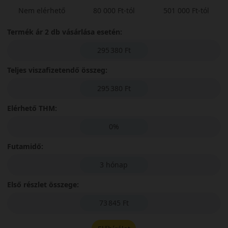
Nem elérhető
80 000 Ft-tól
501 000 Ft-tól
Termék ár 2 db vásárlása esetén:
295 380 Ft
Teljes viszafizetendő összeg:
295 380 Ft
Elérhető THM:
0%
Futamidő:
3 hónap
Első részlet összege:
73 845 Ft