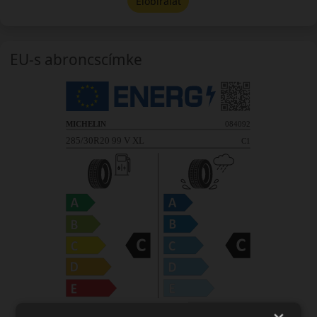
Előbírálat
EU-s abroncscímke