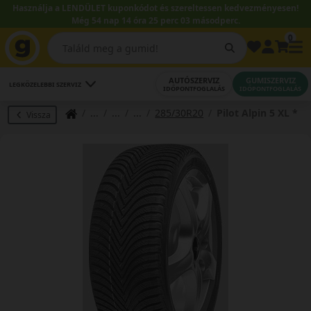
Használja a LENDÜLET kuponkódot és szereltessen kedvezményesen!
Még 54 nap 14 óra 25 perc 02 másodperc.
0
AUTÓSZERVIZ
GUMISZERVIZ
LEGKÖZELEBBI SZERVIZ
IDŐPONTFOGLALÁS
IDŐPONTFOGLALÁS
285/30R20
Pilot Alpin 5 XL *
Vissza