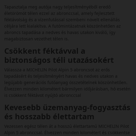
Tapasztalja meg autója nagy teljesítményéből eredő
életörömöt télen ezzel az abronccsal, amely fejlesztett
féktávolság és a vízenfutással szembeni növelt ellenállás
céljára lett kialakítva. A futómintázatnak köszönhetően az
abroncs tapadása a nedves és havas utakon kiváló, így
magabiztosan vezethet télen is.
Csökkent féktávval a
biztonságos téli utazásokért
Válassza a MICHELIN Pilot Alpin 5 abroncsot az erős
tapadásért és teljesítményért havas és nedves utakon a
legújabb generációs futóanyag összetételnek köszönhetően.
Élvezzen minden kilométert bármilyen időjárásban, hó esetén
is csökkent féktávot nyújtó abronccsal
Kevesebb üzemanyag-fogyasztás
és hosszabb élettartam
Vezessen egész télen át a hosszú élettartamú MICHELIN Pilot
Alpin 5 abronccsal. Élvezzen minden kilométert és csökkentse