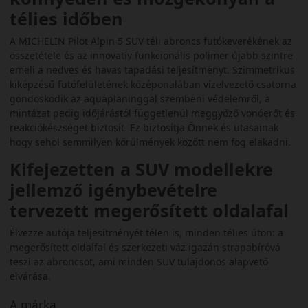
télies időben
A MICHELIN Pilot Alpin 5 SUV téli abroncs futókeverékének az
összetétele és az innovatív funkcionális polimer újabb szintre
emeli a nedves és havas tapadási teljesítményt. Szimmetrikus
kiképzésű futófelületének középonalában vízelvezető csatorna
gondoskodik az aquaplaninggal szembeni védelemről, a
mintázat pedig időjárástól függetlenül meggyőző vonóerőt és
reakciókészséget biztosít. Ez biztosítja Önnek és utasainak
hogy sehol semmilyen körülmények között nem fog elakadni.
Kifejezetten a SUV modellekre
jellemző igénybevételre
tervezett megerősített oldalafal
Élvezze autója teljesítményét télen is, minden télies úton: a
megerősített oldalfal és szerkezeti váz igazán strapabíróvá
teszi az abroncsot, ami minden SUV tulajdonos alapvető
elvárása.
A márka