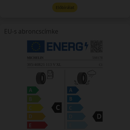
Előbírálat
EU-s abroncscímke