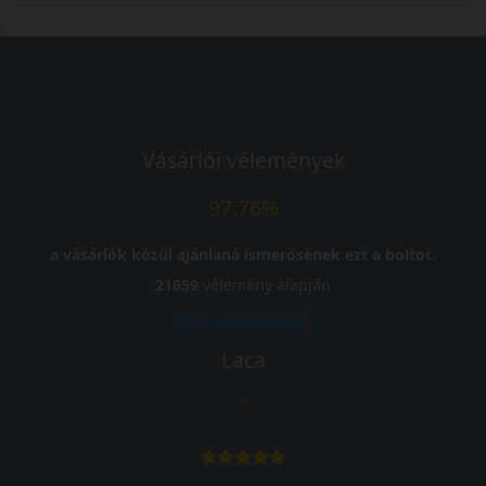
Vásárlói vélemények
97.76%
a vásárlók közül ajánlaná ismerősének ezt a boltot.
21659
vélemény alapján
Laca
-