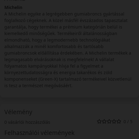
Michelin
A Michelin egyike a legrégebben gumiabroncs gyártással
foglalkozó cégeknek. A közel másfél évszázados tapasztalat
garantálja, hogy termékei a prémium kategórián belül is
kiemelkedő minőségűek. Termékeiről általánosságban
elmondható, hogy a legmodernebb technológiákat
alkalmazzák a minél komfortosabb és tartósabb
gumiabroncsok előállítása érdekében. A Michelin termékek a
legmagasabb elvárásoknak is megfelelnek! A vállalat
folyamatos kampányokkal hívja fel a figyelmet a
környezettudatosságra és energia takarékos és zöld
komponenseket (Green-X) tartalmazó termékeivel közvetlenül
is tesz a természet megóvásáért.
Vélemény
0 / 5
0 vásárlói hozzászólás
Felhasználói vélemények