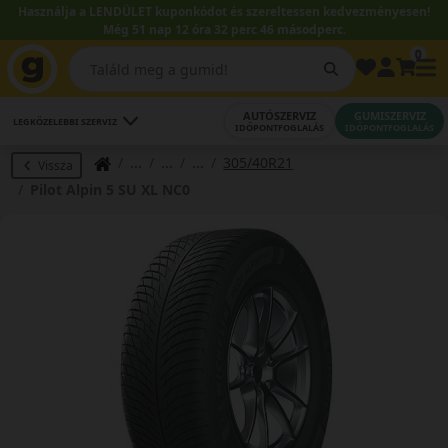
Használja a LENDÜLET kuponkódot és szereltessen kedvezményesen!
Még 51 nap 12 óra 32 perc 45 másodperc.
0
AUTÓSZERVIZ
GUMISZERVIZ
LEGKÖZELEBBI SZERVIZ
IDŐPONTFOGLALÁS
IDŐPONTFOGLALÁS
305/40R21
Vissza
Pilot Alpin 5 SU XL NC0