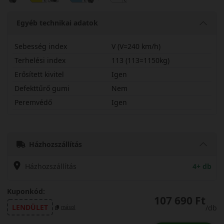
Egyéb technikai adatok
Sebesség index
V (V=240 km/h)
Terhelési index
113 (113=1150kg)
Erősített kivitel
Igen
Defekttűrő gumi
Nem
Peremvédő
Igen
30540R21VPA5SX
Házhozszállítás
Házhozszállítás
4+ db
Kuponkód:
107 690 Ft
LENDÜLET
/db
másol