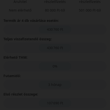
Áruhitel
részletfizetés
részletfizetés
Nem elérhető
80 000 Ft-tól
501 000 Ft-tól
Termék ár 4 db vásárlása esetén:
430 760 Ft
Teljes viszafizetendő összeg:
430 760 Ft
Elérhető THM:
0%
Futamidő:
3 hónap
Első részlet összege:
107 690 Ft