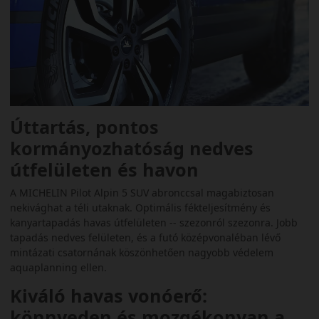
Úttartás, pontos
kormányozhatóság nedves
útfelületen és havon
A MICHELIN Pilot Alpin 5 SUV abronccsal magabiztosan
nekivághat a téli utaknak. Optimális fékteljesítmény és
kanyartapadás havas útfelületen -- szezonról szezonra. Jobb
tapadás nedves felületen, és a futó középvonaléban lévő
mintázati csatornának köszönhetően nagyobb védelem
aquaplanning ellen.
Kiváló havas vonóerő:
könnyeden és mozgékonyan a