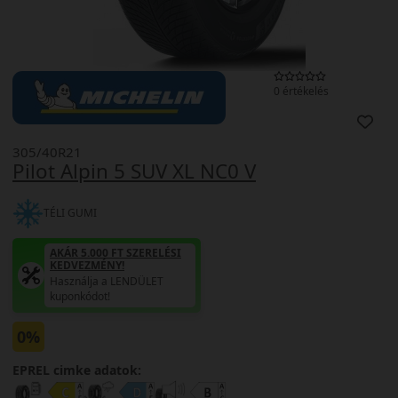
0 értékelés
305/40R21
Pilot Alpin 5 SUV XL NC0 V
TÉLI GUMI
AKÁR 5.000 FT SZERELÉSI
KEDVEZMÉNY!
Használja a LENDÜLET
kuponkódot!
0%
EPREL cimke adatok: