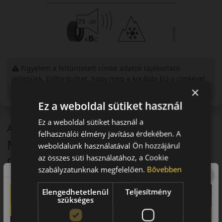
Figyelem a feltüntetett címke adatok tájékoztató
jellegűek. Előfordulhat, hogy még a korábbi EU-s címkével
ellátott abroncs kerül kiszállításra.
×
Ez a weboldal sütiket használ
Ez a weboldal sütiket használ a
A mintázat
felhasználói élmény javítása érdekében. A
MICHELIN Pilot Alpin 5 SUV téli
weboldalunk használatával Ön hozzájárul
gumiabroncs - biztonság és nagy
az összes süti használatához, a Cookie
szabályzatunknak megfelelően.
Bővebben
teljesítmény minden télies
útfelületen
Elengedhetetlenül
Teljesítmény
szükséges