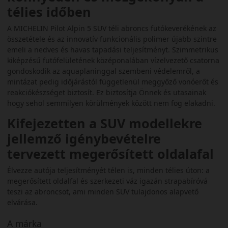
télies időben
A MICHELIN Pilot Alpin 5 SUV téli abroncs futókeverékének az
összetétele és az innovatív funkcionális polimer újabb szintre
emeli a nedves és havas tapadási teljesítményt. Szimmetrikus
kiképzésű futófelületének középonalában vízelvezető csatorna
gondoskodik az aquaplaninggal szembeni védelemről, a
mintázat pedig időjárástól függetlenül meggyőző vonóerőt és
reakciókészséget biztosít. Ez biztosítja Önnek és utasainak
hogy sehol semmilyen körülmények között nem fog elakadni.
Kifejezetten a SUV modellekre
jellemző igénybevételre
tervezett megerősített oldalafal
Élvezze autója teljesítményét télen is, minden télies úton: a
megerősített oldalfal és szerkezeti váz igazán strapabíróvá
teszi az abroncsot, ami minden SUV tulajdonos alapvető
elvárása.
A márka