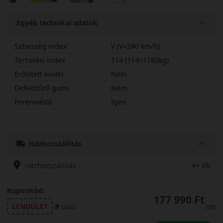
Egyéb technikai adatok
Sebesség index
V (V=240 km/h)
Terhelési index
114 (114=1180kg)
Erősített kivitel
Nem
Defekttűrő gumi
Nem
Peremvédő
Igen
32540R22VPAL5S
Házhozszállítás
Házhozszállítás
4+ db
Kuponkód:
177 990 Ft
LENDÜLET
/db
másol