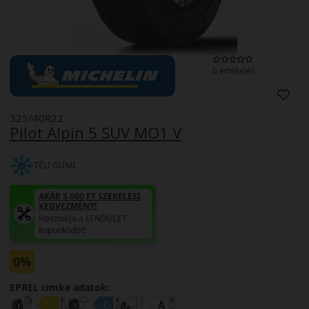
0 értékelés
325/40R22
Pilot Alpin 5 SUV MO1 V
TÉLI GUMI
AKÁR 5.000 FT SZERELÉSI
KEDVEZMÉNY!
Használja a LENDÜLET
kuponkódot!
0%
EPREL cimke adatok: