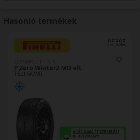
Hasonló termékek
0 értékelés
325/40R22 (114) V
 MO elt
Scorpion Winter
TÉLI GUMI
AKÁR 5.000 FT SZERELÉSI
KEDVEZMÉNY!