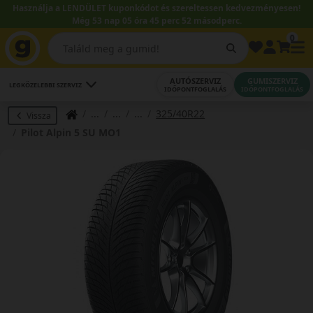
Használja a LENDÜLET kuponkódot és szereltessen kedvezményesen!
Még 53 nap 05 óra 45 perc 51 másodperc.
0
AUTÓSZERVIZ
GUMISZERVIZ
LEGKÖZELEBBI SZERVIZ
IDŐPONTFOGLALÁS
IDŐPONTFOGLALÁS
325/40R22
Vissza
Pilot Alpin 5 SU MO1