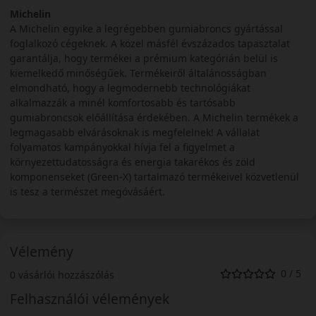
Michelin
A Michelin egyike a legrégebben gumiabroncs gyártással
foglalkozó cégeknek. A közel másfél évszázados tapasztalat
garantálja, hogy termékei a prémium kategórián belül is
kiemelkedő minőségűek. Termékeiről általánosságban
elmondható, hogy a legmodernebb technológiákat
alkalmazzák a minél komfortosabb és tartósabb
gumiabroncsok előállítása érdekében. A Michelin termékek a
legmagasabb elvárásoknak is megfelelnek! A vállalat
folyamatos kampányokkal hívja fel a figyelmet a
környezettudatosságra és energia takarékos és zöld
komponenseket (Green-X) tartalmazó termékeivel közvetlenül
is tesz a természet megóvásáért.
Vélemény
0 / 5
0 vásárlói hozzászólás
Felhasználói vélemények