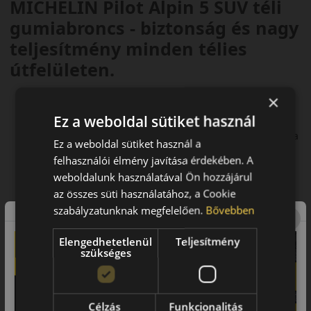
MICHELIN Pilot Alpin 5 SUV téli
gumiabroncs - biztonság és nagy
teljesítmény minden télies
útfelületen.
A MICHELIN nagy teljesítményű téli gumiabroncsa SUV
×
modellekre
Ez a weboldal sütiket használ
Kiváló fékhatás havas útfelületen
Jobb vonóerő havas felületen: irányíthatóság és úttartás a
Ez a weboldal sütiket használ a
télies utakon
felhasználói élmény javítása érdekében. A
Kifejezetten SUV modellekre jellemző igénybevételre
weboldalunk használatával Ön hozzájárul
tervezett, megerősített oldalfal
az összes süti használatához, a Cookie
Elfogadott és elismert a vezető prémium autógyátók által
szabályzatunknak megfelelően.
Bővebben
Elengedhetetlenül
Teljesítmény
szükséges
Célzás
Funkcionalitás