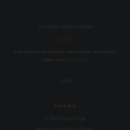
Vásárlói vélemények
97.76%
a vásárlók közül ajánlaná ismerősének ezt a boltot.
21659
vélemény alapján
Laca
-
A bolt vásárlója
Minden tökéletesen működik.