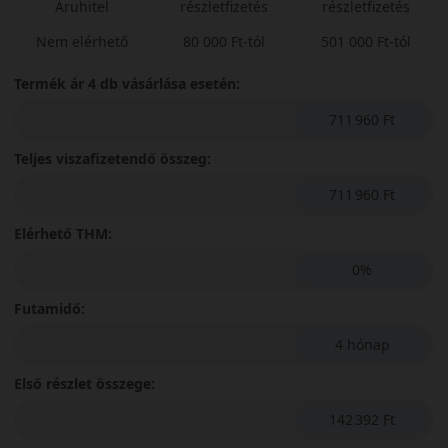
Áruhitel
részletfizetés
részletfizetés
Nem elérhető
80 000 Ft-tól
501 000 Ft-tól
Termék ár 4 db vásárlása esetén:
711 960 Ft
Teljes viszafizetendő összeg:
711 960 Ft
Elérhető THM:
0%
Futamidő:
4 hónap
Első részlet összege:
142 392 Ft