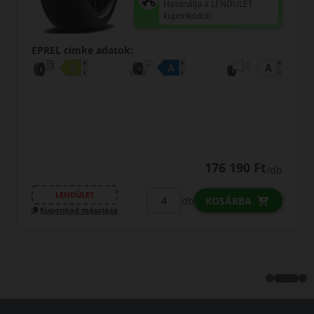
Használja a LENDÜLET
kuponkódot!
:
EPREL cimke adatok:
0% THM
100% online
176 190 Ft
/db
FIZETHETEK RÉSZLETEKB
db
KOSÁRBA
LENDÜLET
Kuponkód másolása