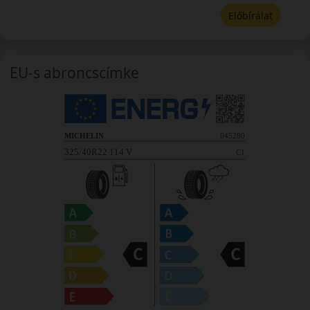
Előbírálat
EU-s abroncscímke